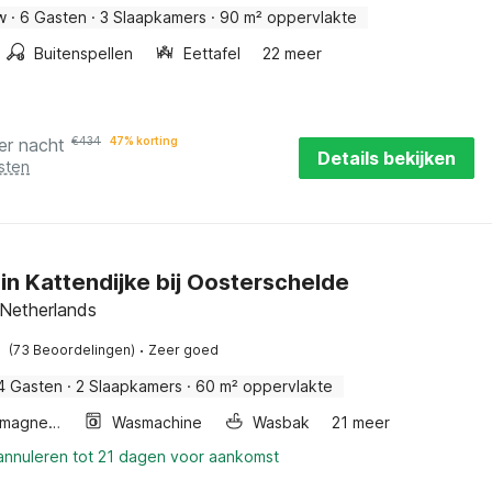
w
·
6 Gasten
·
3 Slaapkamers
·
90 m² oppervlakte
Buitenspellen
Eettafel
22 meer
er nacht
€
434
47% korting
Details bekijken
sten
 in Kattendijke bij Oosterschelde
 Netherlands
·
(73 Beoordelingen)
Zeer goed
4 Gasten
·
2 Slaapkamers
·
60 m² oppervlakte
Combimagnetron
Wasmachine
Wasbak
21 meer
 annuleren tot 21 dagen voor aankomst