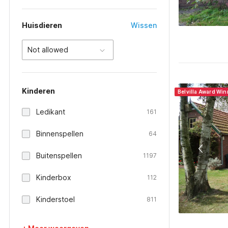
Huisdieren
Wissen
Not allowed
Kinderen
Belvilla Award Win
Ledikant
161
Binnenspellen
64
Buitenspellen
1197
Kinderbox
112
Kinderstoel
811