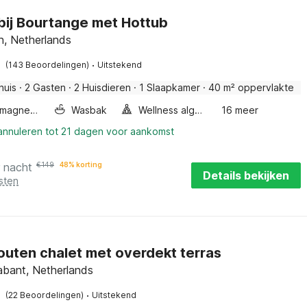
 bij Bourtange met Hottub
n, Netherlands
·
(143 Beoordelingen)
Uitstekend
huis
·
2 Gasten
·
2 Huisdieren
·
1 Slaapkamer
·
40 m² oppervlakte
Combimagnetron
Wasbak
Wellness algemeen
16 meer
 annuleren tot 21 dagen voor aankomst
r nacht
€
149
48% korting
Details bekijken
sten
outen chalet met overdekt terras
abant, Netherlands
·
(22 Beoordelingen)
Uitstekend