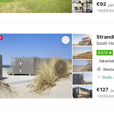
€
92
pe
+
extra ko
Strand
4
South Ho
4.3 / 5
Vakantie
Wasb
Gratis
€
127
p
+
extra ko