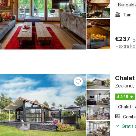
Bungalo
Tuin
€
237
p
+
extra ko
Chalet
Zealand,
4.3 / 5
Chalet
·
Gratis