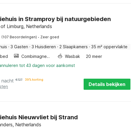
iehuis in Stramproy bij natuurgebieden
 of Limburg, Netherlands
·
(107 Beoordelingen)
Zeer goed
huis
·
3 Gasten
·
3 Huisdieren
·
2 Slaapkamers
·
35 m² oppervlakte
rbed
Combimagnetron
Wasbak
20 meer
 annuleren tot 43 dagen voor aankomst
r nacht
€
127
39% korting
Details bekijken
sten
ehuis Nieuwvliet bij Strand
anders, Netherlands