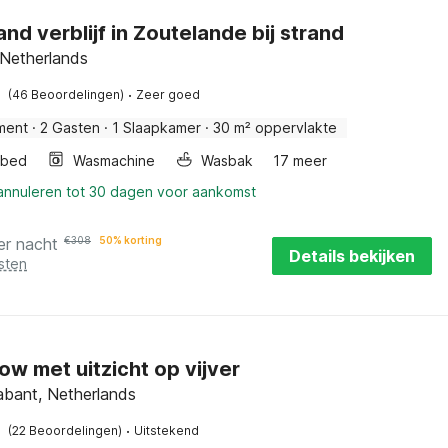
and verblijf in Zoutelande bij strand
 Netherlands
·
(46 Beoordelingen)
Zeer goed
ment
·
2 Gasten
·
1 Slaapkamer
·
30 m² oppervlakte
rbed
Wasmachine
Wasbak
17 meer
 annuleren tot 30 dagen voor aankomst
er nacht
€
308
50% korting
Details bekijken
sten
ow met uitzicht op vijver
abant, Netherlands
·
(22 Beoordelingen)
Uitstekend