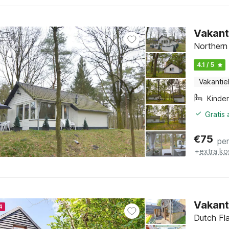
Vakant
Northern
4.1 / 5
Vakantie
Kinde
Gratis
€
75
pe
+
extra ko
Vakanti
4
Dutch Fl