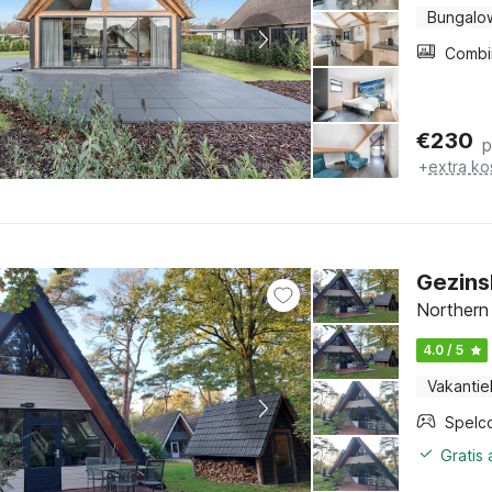
Bungalo
€
230
p
+
extra ko
Gezins
Northern
4.0 / 5
Vakantie
Spelc
Gratis