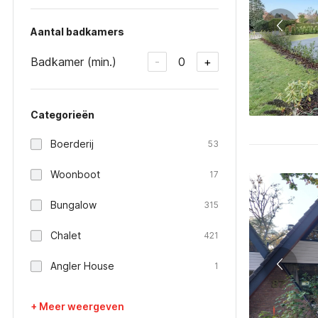
Aantal badkamers
Badkamer (min.)
0
-
+
Categorieën
Boerderij
53
Woonboot
17
Bungalow
315
Chalet
421
Angler House
1
+ Meer weergeven