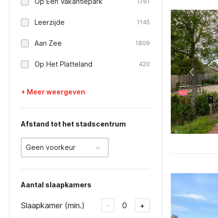
Op Een Vakantiepark
1761
Leerzijde
1145
Aan Zee
1809
Op Het Platteland
420
+ Meer weergeven
Afstand tot het stadscentrum
Geen voorkeur
Aantal slaapkamers
Slaapkamer (min.)
0
-
+