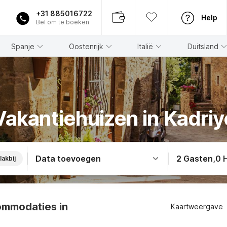
+31 885016722
Help
Bel om te boeken
Spanje
Oostenrijk
Italië
Duitsland
Vakantiehuizen in Kadriy
Data toevoegen
2 Gasten
,
0 
lakbij
ommodaties in
Kaartweergave