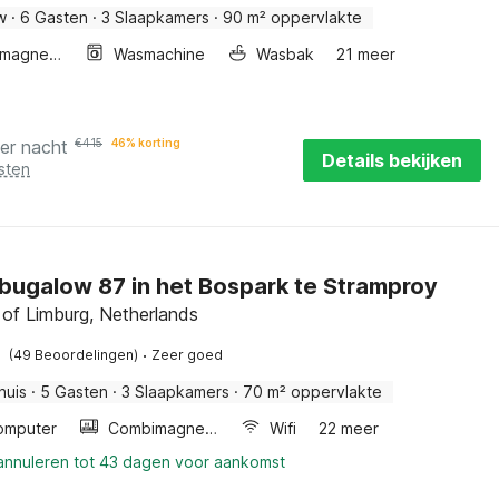
w
·
6 Gasten
·
3 Slaapkamers
·
90 m² oppervlakte
Combimagnetron
Wasmachine
Wasbak
21 meer
er nacht
€
415
46% korting
Details bekijken
sten
bugalow 87 in het Bospark te Stramproy
 of Limburg, Netherlands
·
(49 Beoordelingen)
Zeer goed
huis
·
5 Gasten
·
3 Slaapkamers
·
70 m² oppervlakte
omputer
Combimagnetron
Wifi
22 meer
 annuleren tot 43 dagen voor aankomst