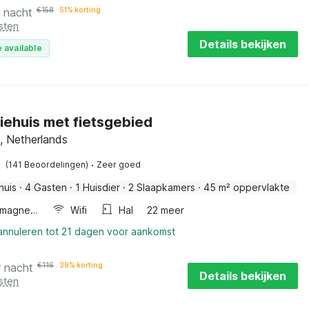
r nacht
€
158
51% korting
sten
Details bekijken
 available
iehuis met fietsgebied
l, Netherlands
·
(141 Beoordelingen)
Zeer goed
huis
·
4 Gasten
·
1 Huisdier
·
2 Slaapkamers
·
45 m² oppervlakte
Combimagnetron
Wifi
Hal
22 meer
 annuleren tot 21 dagen voor aankomst
r nacht
€
116
39% korting
Details bekijken
sten