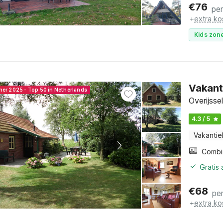
€
76
pe
+
extra ko
Kids zone
Vakant
ner 2025 - Top 50 in Netherlands
Overijsse
4.3 / 5
Vakantie
Gratis
€
68
pe
+
extra ko