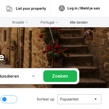
Log in / Meld je aan
List your property
Kroatië
Portugal
Alle landen
e
Zoeken
Huisdieren
Sorteer op
Populariteit