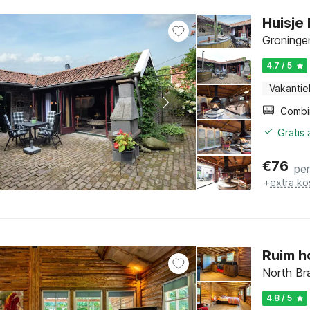
Huisje
Groninge
4.7 / 5
Vakantie
Gratis
€
76
pe
+
extra ko
Ruim h
North Br
4.8 / 5