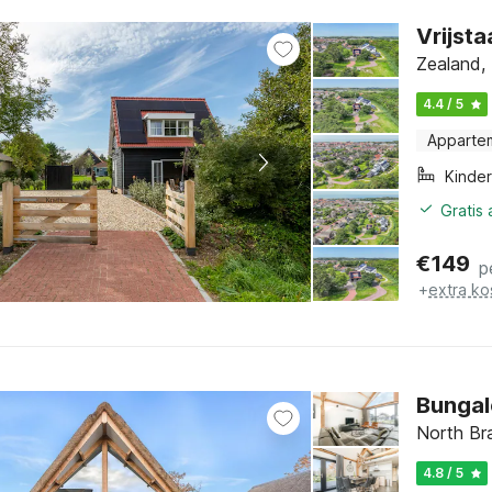
Vrijsta
Zealand,
4.4 / 5
Apparte
Kinde
Gratis
€
149
p
+
extra ko
Bungal
North Br
4.8 / 5