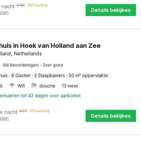
r nacht
€
189
50% korting
Details bekijken
sten
huis in Hoek van Holland aan Zee
lland, Netherlands
·
(88 Beoordelingen)
Zeer goed
huis
·
6 Gasten
·
2 Slaapkamers
·
50 m² oppervlakte
ak
Wifi
douche
13 meer
 annuleren tot 43 dagen voor aankomst
er nacht
€
371
65% korting
Details bekijken
sten