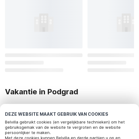
Vakantie in Podgrad
Op zoek naar een vakantiehuis in Podgrad? Dan ben je bij
DEZE WEBSITE MAAKT GEBRUIK VAN COOKIES
Belvilla bij het juiste adres! Wij bezorgen je een onvergetelijke
Belvilla gebruikt cookies (en vergelijkbare technieken) om het
vakantie in Podgrad. Bekijk het onderstaande aanbod van
gebruiksgemak van de website te vergroten en de website
vakantiehuizen in Podgrad of huur een vakantiehuis op één
persoonlijker te maken.
Bel om te boeken
Met deze cookies kunnen Belvilla en derde partijen u op en
van onze andere bestemmingen.