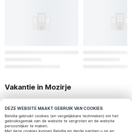
Vakantie in Mozirje
Op zoek naar een vakantiehuis in Mozirje? Dan ben je bij
DEZE WEBSITE MAAKT GEBRUIK VAN COOKIES
Belvilla bij het juiste adres! Wij bezorgen je een onvergetelijke
Belvilla gebruikt cookies (en vergelijkbare technieken) om het
vakantie in Mozirje. Bekijk het onderstaande aanbod van
gebruiksgemak van de website te vergroten en de website
vakantiehuizen in Mozirje of huur een vakantiehuis op één
persoonlijker te maken.
Bel om te boeken
Met deze cookies kunnen Belvilla en derde partijen u op en
van onze andere bestemmingen.