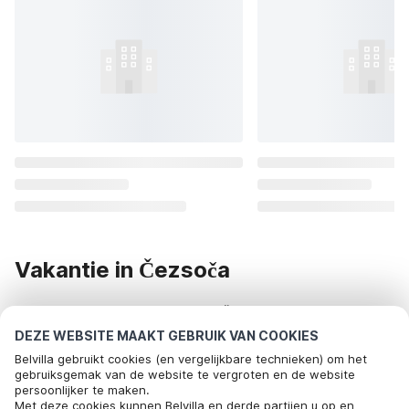
Vakantie in Čezsoča
Op zoek naar een vakantiehuis in Čezsoča? Dan ben je bij
DEZE WEBSITE MAAKT GEBRUIK VAN COOKIES
Belvilla bij het juiste adres! Wij bezorgen je een onvergetelijke
Belvilla gebruikt cookies (en vergelijkbare technieken) om het
vakantie in Čezsoča. Bekijk het onderstaande aanbod van
gebruiksgemak van de website te vergroten en de website
vakantiehuizen in Čezsoča of huur een vakantiehuis op één
persoonlijker te maken.
Bel om te boeken
Met deze cookies kunnen Belvilla en derde partijen u op en
van onze andere bestemmingen.