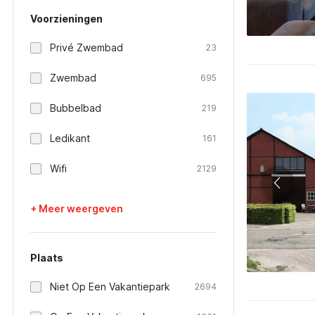
Voorzieningen
Privé Zwembad
23
Zwembad
695
Bubbelbad
219
Ledikant
161
Wifi
2129
+ Meer weergeven
Plaats
Niet Op Een Vakantiepark
2694