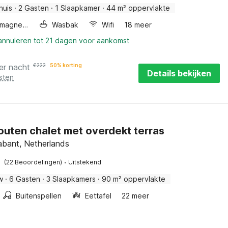
huis
·
2 Gasten
·
1 Slaapkamer
·
44 m² oppervlakte
Combimagnetron
Wasbak
Wifi
18 meer
 annuleren tot 21 dagen voor aankomst
er nacht
€
222
50% korting
Details bekijken
sten
outen chalet met overdekt terras
abant, Netherlands
·
(22 Beoordelingen)
Uitstekend
w
·
6 Gasten
·
3 Slaapkamers
·
90 m² oppervlakte
Buitenspellen
Eettafel
22 meer