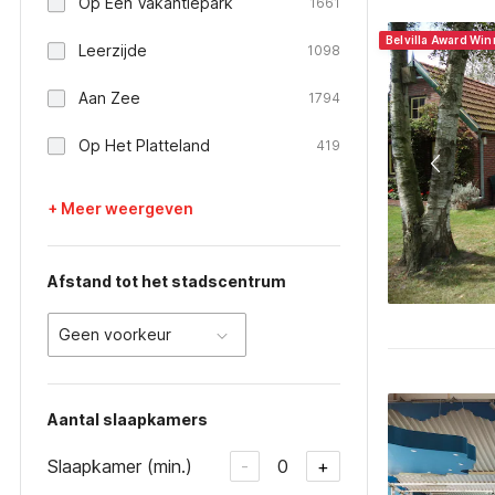
Op Een Vakantiepark
1661
Belvilla Award Win
Leerzijde
1098
Aan Zee
1794
Op Het Platteland
419
+ Meer weergeven
Afstand tot het stadscentrum
Geen voorkeur
Aantal slaapkamers
Slaapkamer (min.)
0
-
+