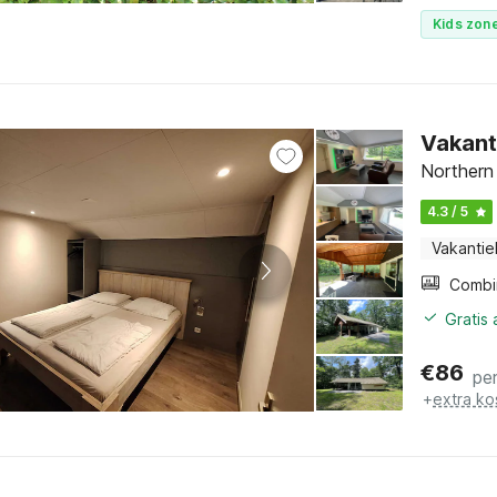
Kids zone
Vakant
Northern
4.3 / 5
Vakantie
Gratis
€
86
pe
+
extra ko