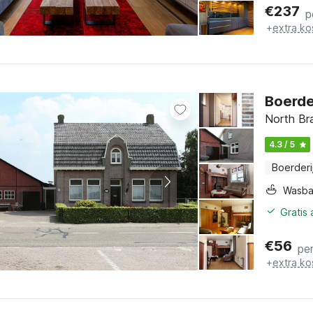
€
237
p
+
extra ko
Boerder
North Br
4.3 / 5
Boerderi
Wasb
Gratis
€
56
pe
+
extra ko