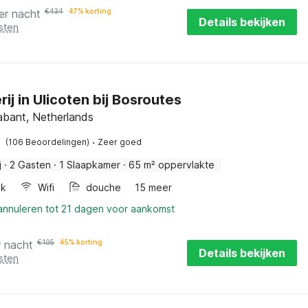
er nacht
€
434
47% korting
Details bekijken
sten
ij in Ulicoten bij Bosroutes
abant, Netherlands
·
(106 Beoordelingen)
Zeer goed
j
·
2 Gasten
·
1 Slaapkamer
·
65 m² oppervlakte
ak
Wifi
douche
15 meer
 annuleren tot 21 dagen voor aankomst
r nacht
€
105
45% korting
Details bekijken
sten