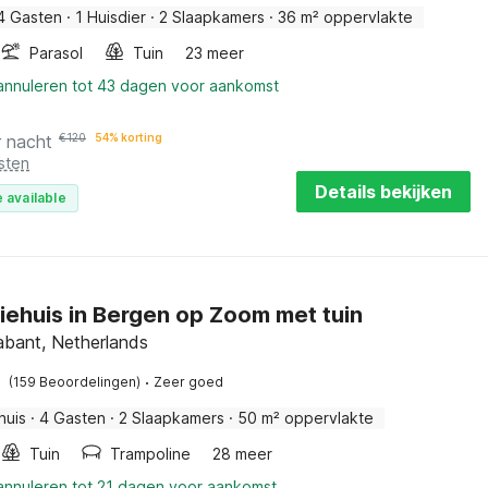
4 Gasten
·
1 Huisdier
·
2 Slaapkamers
·
36 m² oppervlakte
Parasol
Tuin
23 meer
 annuleren tot 43 dagen voor aankomst
r nacht
€
120
54% korting
sten
Details bekijken
 available
iehuis in Bergen op Zoom met tuin
abant, Netherlands
·
(159 Beoordelingen)
Zeer goed
huis
·
4 Gasten
·
2 Slaapkamers
·
50 m² oppervlakte
Tuin
Trampoline
28 meer
 annuleren tot 21 dagen voor aankomst