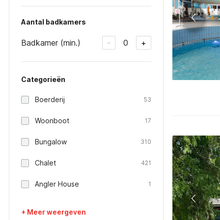
Aantal badkamers
Badkamer (min.)
0
-
+
Categorieën
Boerderij
53
Woonboot
17
Bungalow
310
Chalet
421
Angler House
1
+ Meer weergeven