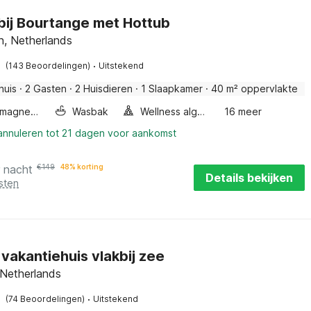
 bij Bourtange met Hottub
n, Netherlands
·
(143 Beoordelingen)
Uitstekend
huis
·
2 Gasten
·
2 Huisdieren
·
1 Slaapkamer
·
40 m² oppervlakte
Combimagnetron
Wasbak
Wellness algemeen
16 meer
 annuleren tot 21 dagen voor aankomst
r nacht
€
149
48% korting
Details bekijken
sten
l vakantiehuis vlakbij zee
 Netherlands
·
(74 Beoordelingen)
Uitstekend