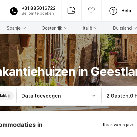
+31 885016722
Help
Bel om te boeken
Spanje
Oostenrijk
Italië
Duitsland
kantiehuizen in Geestl
Data toevoegen
2 Gasten
,
0 
lakbij
ommodaties in
Kaartweergave