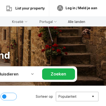
Log in / Meld je aan
List your property
Kroatië
Portugal
Alle landen
and
Zoeken
Huisdieren
Sorteer op
Populariteit