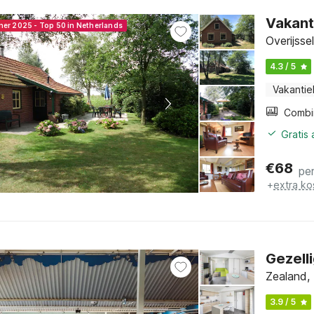
Vakant
ner 2025 - Top 50 in Netherlands
Overijsse
4.3 / 5
Vakantie
Gratis
€
68
pe
+
extra ko
Gezelli
Zealand,
3.9 / 5