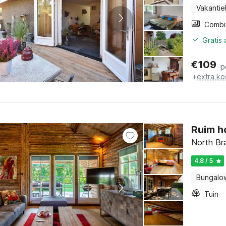
Vakantie
Gratis
€
109
p
+
extra ko
Ruim h
North Br
4.8 / 5
Bungalo
Tuin