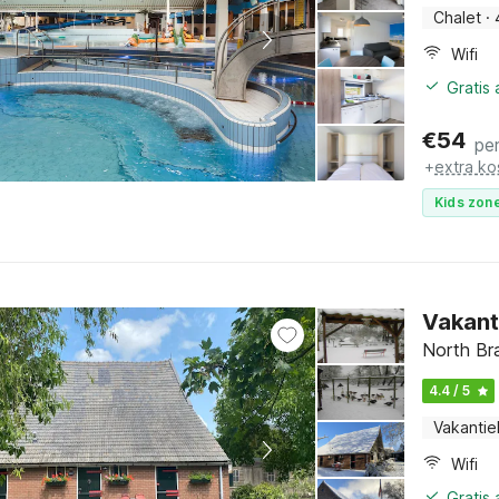
Chalet
·
Wifi
Gratis
€
54
pe
+
extra ko
Kids zone
Vakant
North Br
4.4 / 5
Vakantie
Wifi
Gratis