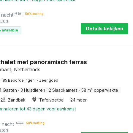
 nacht
€
191
59% korting
sten
Details bekijken
 available
halet met panoramisch terras
abant, Netherlands
·
(85 Beoordelingen)
Zeer goed
4 Gasten
·
3 Huisdieren
·
2 Slaapkamers
·
58 m² oppervlakte
Zandbak
Tafelvoetbal
24 meer
 annuleren tot 43 dagen voor aankomst
r nacht
€
158
58% korting
sten