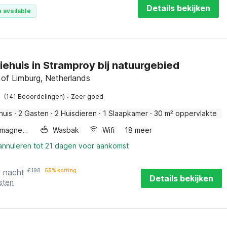
Details bekijken
 available
iehuis in Stramproy bij natuurgebied
 of Limburg, Netherlands
·
(141 Beoordelingen)
Zeer goed
huis
·
2 Gasten
·
2 Huisdieren
·
1 Slaapkamer
·
30 m² oppervlakte
Combimagnetron
Wasbak
Wifi
18 meer
 annuleren tot 21 dagen voor aankomst
r nacht
€
198
55% korting
Details bekijken
sten