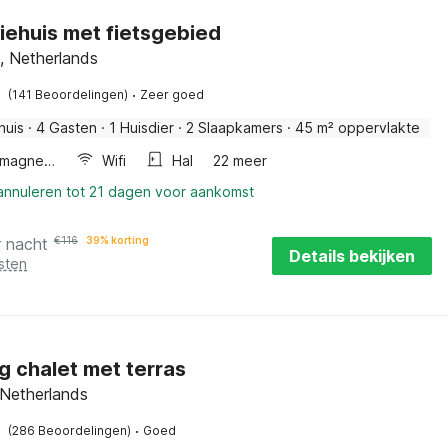
iehuis met fietsgebied
l, Netherlands
·
(141 Beoordelingen)
Zeer goed
huis
·
4 Gasten
·
1 Huisdier
·
2 Slaapkamers
·
45 m² oppervlakte
Combimagnetron
Wifi
Hal
22 meer
 annuleren tot 21 dagen voor aankomst
r nacht
€
116
39% korting
Details bekijken
sten
g chalet met terras
 Netherlands
·
(286 Beoordelingen)
Goed