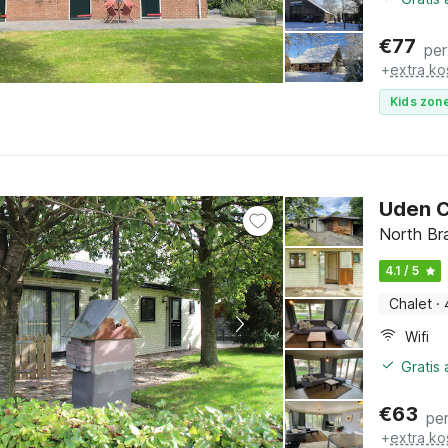
€
77
per
+
extra ko
Kids zone
Uden C
North Br
4.1 / 5
Chalet
·
Wifi
Gratis
€
63
pe
+
extra ko