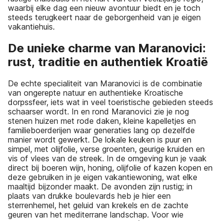
waarbij elke dag een nieuw avontuur biedt en je toch
steeds terugkeert naar de geborgenheid van je eigen
vakantiehuis.
De unieke charme van Maranovici:
rust, traditie en authentiek Kroatië
De echte specialiteit van Maranovici is de combinatie
van ongerepte natuur en authentieke Kroatische
dorpssfeer, iets wat in veel toeristische gebieden steeds
schaarser wordt. In en rond Maranovici zie je nog
stenen huizen met rode daken, kleine kapelletjes en
familieboerderijen waar generaties lang op dezelfde
manier wordt gewerkt. De lokale keuken is puur en
simpel, met olijfolie, verse groenten, geurige kruiden en
vis of vlees van de streek. In de omgeving kun je vaak
direct bij boeren wijn, honing, olijfolie of kazen kopen en
deze gebruiken in je eigen vakantiewoning, wat elke
maaltijd bijzonder maakt. De avonden zijn rustig; in
plaats van drukke boulevards heb je hier een
sterrenhemel, het geluid van krekels en de zachte
geuren van het mediterrane landschap. Voor wie