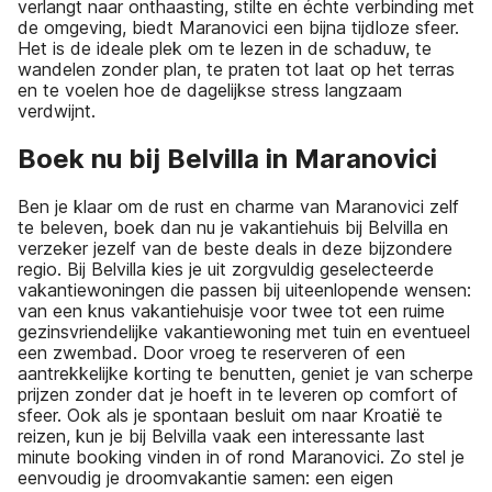
verlangt naar onthaasting, stilte en échte verbinding met
de omgeving, biedt Maranovici een bijna tijdloze sfeer.
Het is de ideale plek om te lezen in de schaduw, te
wandelen zonder plan, te praten tot laat op het terras
en te voelen hoe de dagelijkse stress langzaam
verdwijnt.
Boek nu bij Belvilla in Maranovici
Ben je klaar om de rust en charme van Maranovici zelf
te beleven, boek dan nu je vakantiehuis bij Belvilla en
verzeker jezelf van de beste deals in deze bijzondere
regio. Bij Belvilla kies je uit zorgvuldig geselecteerde
vakantiewoningen die passen bij uiteenlopende wensen:
van een knus vakantiehuisje voor twee tot een ruime
gezinsvriendelijke vakantiewoning met tuin en eventueel
een zwembad. Door vroeg te reserveren of een
aantrekkelijke korting te benutten, geniet je van scherpe
prijzen zonder dat je hoeft in te leveren op comfort of
sfeer. Ook als je spontaan besluit om naar Kroatië te
reizen, kun je bij Belvilla vaak een interessante last
minute booking vinden in of rond Maranovici. Zo stel je
eenvoudig je droomvakantie samen: een eigen