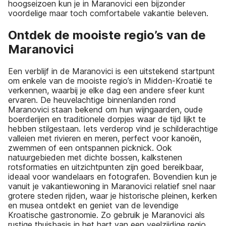
hoogseizoen kun je in Maranovici een bijzonder
voordelige maar toch comfortabele vakantie beleven.
Ontdek de mooiste regio’s van de
Maranovici
Een verblijf in de Maranovici is een uitstekend startpunt
om enkele van de mooiste regio’s in Midden-Kroatië te
verkennen, waarbij je elke dag een andere sfeer kunt
ervaren. De heuvelachtige binnenlanden rond
Maranovici staan bekend om hun wijngaarden, oude
boerderijen en traditionele dorpjes waar de tijd lijkt te
hebben stilgestaan. Iets verderop vind je schilderachtige
valleien met rivieren en meren, perfect voor kanoën,
zwemmen of een ontspannen picknick. Ook
natuurgebieden met dichte bossen, kalkstenen
rotsformaties en uitzichtpunten zijn goed bereikbaar,
ideaal voor wandelaars en fotografen. Bovendien kun je
vanuit je vakantiewoning in Maranovici relatief snel naar
grotere steden rijden, waar je historische pleinen, kerken
en musea ontdekt en geniet van de levendige
Kroatische gastronomie. Zo gebruik je Maranovici als
rustige thuisbasis in het hart van een veelzijdige regio,