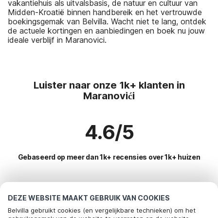
vakantiehuis als uitvalsbasis, de natuur en cultuur van
Midden-Kroatië binnen handbereik en het vertrouwde
boekingsgemak van Belvilla. Wacht niet te lang, ontdek
de actuele kortingen en aanbiedingen en boek nu jouw
ideale verblijf in Maranovici.
Luister naar onze 1k+ klanten in
Maranovići
4.6/5
Gebaseerd op meer dan 1k+ recensies over 1k+ huizen
Meest populaire bestemmingen voor
DEZE WEBSITE MAAKT GEBRUIK VAN COOKIES
vakantie
Belvilla gebruikt cookies (en vergelijkbare technieken) om het