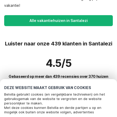
vakantie!
Alle vakantiehuizen in Santalezi
Luister naar onze 439 klanten in Santalezi
4.5/5
Gebaseerd op meer dan 439 recensies over 370 huizen
DEZE WEBSITE MAAKT GEBRUIK VAN COOKIES
Belvilla gebruikt cookies (en vergelijkbare technieken) om het
Meest populaire bestemmingen voor
gebruiksgemak van de website te vergroten en de website
persoonlijker te maken.
vakantie
Bel om te boeken
Met deze cookies kunnen Belvilla en derde partijen u op en
mogelijk ook buiten onze website volgen, advertenties
Top steden met top voorzieningen voor vakantie
afstemmen op uw interesses en u informatie laten delen via