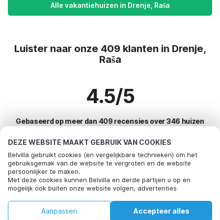
Alle vakantiehuizen in Drenje, Raša
Luister naar onze 409 klanten in Drenje,
Raša
4.5/5
Gebaseerd op meer dan 409 recensies over 346 huizen
DEZE WEBSITE MAAKT GEBRUIK VAN COOKIES
Belvilla gebruikt cookies (en vergelijkbare technieken) om het
Meest populaire bestemmingen voor
gebruiksgemak van de website te vergroten en de website
persoonlijker te maken.
vakantie
Met deze cookies kunnen Belvilla en derde partijen u op en
mogelijk ook buiten onze website volgen, advertenties
Top steden met top voorzieningen voor vakantie
afstemmen op uw interesses en u informatie laten delen via
social media.
Kindvriendelijke vakantiehuizen bayeux
Aanpassen
Accepteer alles
Door op "accepteren" te klikken gaat u hiermee akkoord. Meer
Top steden met top voorzieningen voor vakantie