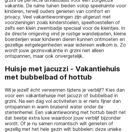
grzini de perfecte uitvalsbasis voor een zorgeloze
vakantie. De ruime tuinen bieden volop speelruimte voor
kinderen, terwijl ouders genieten van comfort en
privacy. Veel vakantiewoningen zijn uitgerust met
voorzieningen zoals kinderstoelen, speeltoestellen of
zelfs een klein zwembadje speciaal voor de kleintjes. In
de directe omgeving vind je rustige wandelpaden, kleine
boerderijen waar kinderen dieren kunnen ontmoeten en
gezellige eetgelegenheden waar iedereen welkom is. Zo
wordt jouw gezinsvakantie in grzini niet alleen
ontspannen, maar ook onvergetelijk.
Huisje met jacuzzi - Vakantiehuis
met bubbelbad of hottub
Wil je jezelf écht verwennen tijdens je verblijf? Kies dan
voor een vakantiehuisje met jacuzzi of bubbelbad in
grzini. Na een dag vol activiteiten is er niets fijner dan
ontspannen in warm bruisend water onder de
sterrenhemel. Een vakantiewoning met hottub biedt net
dat beetje extra luxe waardoor jouw verblijf bijzonder
wordt. Of je nu samen romantisch wilt genieten of
gezellig met het hele gezin wilt bubbelen: deze unieke