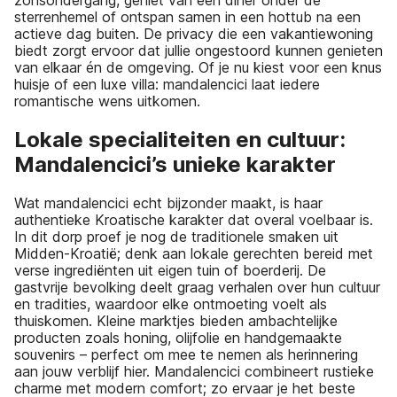
zonsondergang, geniet van een diner onder de
sterrenhemel of ontspan samen in een hottub na een
actieve dag buiten. De privacy die een vakantiewoning
biedt zorgt ervoor dat jullie ongestoord kunnen genieten
van elkaar én de omgeving. Of je nu kiest voor een knus
huisje of een luxe villa: mandalencici laat iedere
romantische wens uitkomen.
Lokale specialiteiten en cultuur:
Mandalencici’s unieke karakter
Wat mandalencici echt bijzonder maakt, is haar
authentieke Kroatische karakter dat overal voelbaar is.
In dit dorp proef je nog de traditionele smaken uit
Midden-Kroatië; denk aan lokale gerechten bereid met
verse ingrediënten uit eigen tuin of boerderij. De
gastvrije bevolking deelt graag verhalen over hun cultuur
en tradities, waardoor elke ontmoeting voelt als
thuiskomen. Kleine marktjes bieden ambachtelijke
producten zoals honing, olijfolie en handgemaakte
souvenirs – perfect om mee te nemen als herinnering
aan jouw verblijf hier. Mandalencici combineert rustieke
charme met modern comfort; zo ervaar je het beste