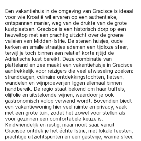
Een vakantiehuis in de omgeving van Gracisce is ideaal
voor wie Kroatië wil ervaren op een authentieke,
ontspannen manier, weg van de drukte van de grote
kustplaatsen. Gracisce is een historisch dorp op een
heuveltop met een prachtig uitzicht over de groene
valleien van Midden-Istrië. De stenen huisjes, oude
kerken en smalle straatjes ademen een tijdloze sfeer,
terwijl je toch binnen een relatief korte rijtijd de
Adriatische kust bereikt. Deze combinatie van
platteland en zee maakt een vakantiehuisje in Gracisce
aantrekkelijk voor reizigers die veel afwisseling zoeken:
stranddagen, culinaire ontdekkingstochten, fietsen,
wandelen en wijnproeverijen liggen allemaal binnen
handbereik. De regio staat bekend om haar truffels,
olijfolie en uitstekende wijnen, waardoor je ook
gastronomisch volop verwend wordt. Bovendien biedt
een vakantiewoning hier veel ruimte en privacy, vaak
met een grote tuin, zodat het zowel voor stellen als
voor gezinnen een comfortabele keuze is.
Kindvriendelijk en rustig, maar nooit saai: vanuit
Gracisce ontdek je het échte Istrië, met lokale feesten,
prachtige uitzichtspunten en een gastvrije, warme sfeer.