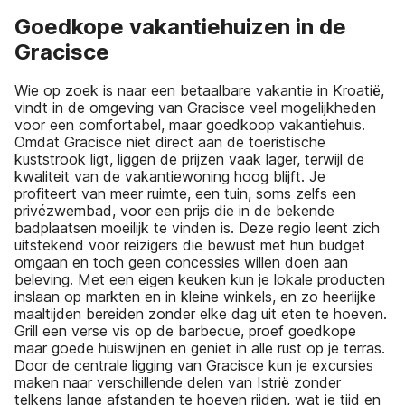
Goedkope vakantiehuizen in de
Gracisce
Wie op zoek is naar een betaalbare vakantie in Kroatië,
vindt in de omgeving van Gracisce veel mogelijkheden
voor een comfortabel, maar goedkoop vakantiehuis.
Omdat Gracisce niet direct aan de toeristische
kuststrook ligt, liggen de prijzen vaak lager, terwijl de
kwaliteit van de vakantiewoning hoog blijft. Je
profiteert van meer ruimte, een tuin, soms zelfs een
privézwembad, voor een prijs die in de bekende
badplaatsen moeilijk te vinden is. Deze regio leent zich
uitstekend voor reizigers die bewust met hun budget
omgaan en toch geen concessies willen doen aan
beleving. Met een eigen keuken kun je lokale producten
inslaan op markten en in kleine winkels, en zo heerlijke
maaltijden bereiden zonder elke dag uit eten te hoeven.
Grill een verse vis op de barbecue, proef goedkope
maar goede huiswijnen en geniet in alle rust op je terras.
Door de centrale ligging van Gracisce kun je excursies
maken naar verschillende delen van Istrië zonder
telkens lange afstanden te hoeven rijden, wat je tijd en