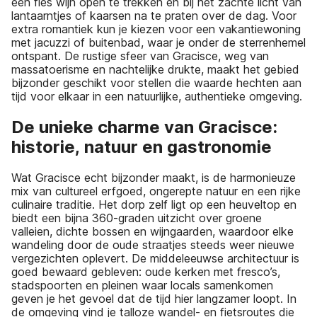
een fles wijn open te trekken en bij het zachte licht van
lantaarntjes of kaarsen na te praten over de dag. Voor
extra romantiek kun je kiezen voor een vakantiewoning
met jacuzzi of buitenbad, waar je onder de sterrenhemel
ontspant. De rustige sfeer van Gracisce, weg van
massatoerisme en nachtelijke drukte, maakt het gebied
bijzonder geschikt voor stellen die waarde hechten aan
tijd voor elkaar in een natuurlijke, authentieke omgeving.
De unieke charme van Gracisce:
historie, natuur en gastronomie
Wat Gracisce echt bijzonder maakt, is de harmonieuze
mix van cultureel erfgoed, ongerepte natuur en een rijke
culinaire traditie. Het dorp zelf ligt op een heuveltop en
biedt een bijna 360-graden uitzicht over groene
valleien, dichte bossen en wijngaarden, waardoor elke
wandeling door de oude straatjes steeds weer nieuwe
vergezichten oplevert. De middeleeuwse architectuur is
goed bewaard gebleven: oude kerken met fresco’s,
stadspoorten en pleinen waar locals samenkomen
geven je het gevoel dat de tijd hier langzamer loopt. In
de omgeving vind je talloze wandel- en fietsroutes die