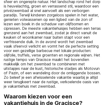
sfeer en ongerepte natuur. Het landschap rond het dorp
is heuvelachtig, groen en verrassend stil, waardoor een
privézwembad al snel aanvoelt als een verborgen
paradijs. Terwijl kinderen zorgeloos spelen in het water,
genieten volwassenen op een ligbed van de zon of
lezen een boek in de schaduw van olijfbomen en
cipressen. De meeste vakantiehuisjes hebben een terras
grenzend aan het zwembad, zodat je direct vanuit de
keuken of woonkamer naar buiten stapt voor een
verfrissende duik. In de avond wordt het zwembad
vaak sfeervol verlicht en vormt het de perfecte setting
voor een gezellige barbecue met lokale producten:
olijfolie, truffels, verse groenten en regionale wijnen. Het
rustige tempo van Gracisce maakt het bovendien
makkelijk om het zwembad te combineren met
uitstapjes naar de kust, historische stadjes als Motovun
of Pazin, of een wandeling door de omliggende bossen.
Zo beleef je een afwisselende vakantie waarbij je altijd
weer terugkeert naar de rustige, verkoelende oasis van
je vakantiehuis met zwembad.
Waarom kiezen voor een
vakantiehuis in de Gracisce?