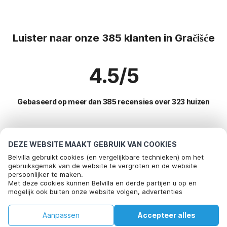
Luister naar onze 385 klanten in Gračišće
4.5/5
Gebaseerd op meer dan 385 recensies over 323 huizen
Meest populaire bestemmingen voor
DEZE WEBSITE MAAKT GEBRUIK VAN COOKIES
vakantie
Belvilla gebruikt cookies (en vergelijkbare technieken) om het
gebruiksgemak van de website te vergroten en de website
persoonlijker te maken.
Top steden met top voorzieningen voor vakantie
Met deze cookies kunnen Belvilla en derde partijen u op en
mogelijk ook buiten onze website volgen, advertenties
Vakantie appartementen maranovici
Populaire voorzieningen voor vakantie in Gracisce
afstemmen op uw interesses en u informatie laten delen via
Vakantie appartementen pobrezje
social media.
Kindvriendelijke vakantiehuizen
Aanpassen
Accepteer alles
Populaire steden voor vakantie in Midden-kroatie
Door op "accepteren" te klikken gaat u hiermee akkoord. Meer
Vakantie appartementen cibaca
informatie vind je in ons
cookiebeleid
.
Vakantiehuis met tuin
Huis
Verlanglijst
Boekingen
Account