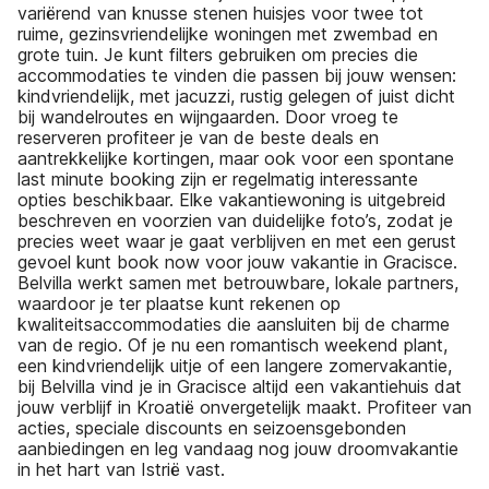
variërend van knusse stenen huisjes voor twee tot
ruime, gezinsvriendelijke woningen met zwembad en
grote tuin. Je kunt filters gebruiken om precies die
accommodaties te vinden die passen bij jouw wensen:
kindvriendelijk, met jacuzzi, rustig gelegen of juist dicht
bij wandelroutes en wijngaarden. Door vroeg te
reserveren profiteer je van de beste deals en
aantrekkelijke kortingen, maar ook voor een spontane
last minute booking zijn er regelmatig interessante
opties beschikbaar. Elke vakantiewoning is uitgebreid
beschreven en voorzien van duidelijke foto’s, zodat je
precies weet waar je gaat verblijven en met een gerust
gevoel kunt book now voor jouw vakantie in Gracisce.
Belvilla werkt samen met betrouwbare, lokale partners,
waardoor je ter plaatse kunt rekenen op
kwaliteitsaccommodaties die aansluiten bij de charme
van de regio. Of je nu een romantisch weekend plant,
een kindvriendelijk uitje of een langere zomervakantie,
bij Belvilla vind je in Gracisce altijd een vakantiehuis dat
jouw verblijf in Kroatië onvergetelijk maakt. Profiteer van
acties, speciale discounts en seizoensgebonden
aanbiedingen en leg vandaag nog jouw droomvakantie
in het hart van Istrië vast.