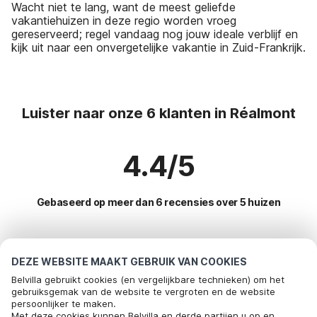
Wacht niet te lang, want de meest geliefde
vakantiehuizen in deze regio worden vroeg
gereserveerd; regel vandaag nog jouw ideale verblijf en
kijk uit naar een onvergetelijke vakantie in Zuid-Frankrijk.
Luister naar onze 6 klanten in Réalmont
4.4/5
Gebaseerd op meer dan 6 recensies over 5 huizen
Meest populaire bestemmingen voor
DEZE WEBSITE MAAKT GEBRUIK VAN COOKIES
vakantie
Belvilla gebruikt cookies (en vergelijkbare technieken) om het
gebruiksgemak van de website te vergroten en de website
persoonlijker te maken.
Top steden met top voorzieningen voor vakantie
Met deze cookies kunnen Belvilla en derde partijen u op en