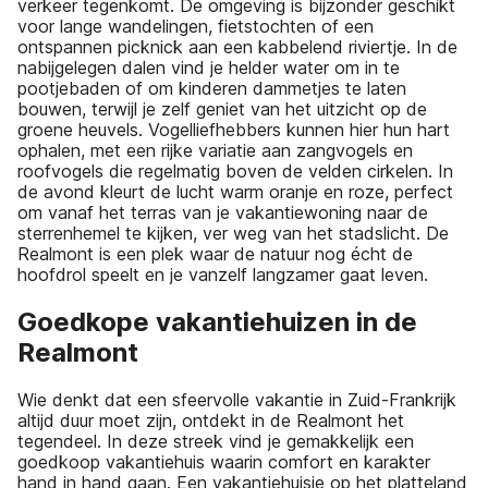
verkeer tegenkomt. De omgeving is bijzonder geschikt
voor lange wandelingen, fietstochten of een
ontspannen picknick aan een kabbelend riviertje. In de
nabijgelegen dalen vind je helder water om in te
pootjebaden of om kinderen dammetjes te laten
bouwen, terwijl je zelf geniet van het uitzicht op de
groene heuvels. Vogelliefhebbers kunnen hier hun hart
ophalen, met een rijke variatie aan zangvogels en
roofvogels die regelmatig boven de velden cirkelen. In
de avond kleurt de lucht warm oranje en roze, perfect
om vanaf het terras van je vakantiewoning naar de
sterrenhemel te kijken, ver weg van het stadslicht. De
Realmont is een plek waar de natuur nog écht de
hoofdrol speelt en je vanzelf langzamer gaat leven.
Goedkope vakantiehuizen in de
Realmont
Wie denkt dat een sfeervolle vakantie in Zuid-Frankrijk
altijd duur moet zijn, ontdekt in de Realmont het
tegendeel. In deze streek vind je gemakkelijk een
goedkoop vakantiehuis waarin comfort en karakter
hand in hand gaan. Een vakantiehuisje op het platteland