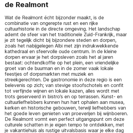
de Realmont
Wat de Realmont écht bijzonder maakt, is de
combinatie van ongerepte rust en een rijke
cultuurhistorie in de directe omgeving. Het landschap
ademt de sfeer van het traditionele Zuid-Frankrijk, maar
je zit tegelijk dicht bij bijzondere steden en dorpen,
zoals het nabijgelegen Albi met zijn indrukwekkende
kathedraal en sfeervolle oude centrum. In de kleine
dorpen ervaar je het dorpsleven zoals het al jaren
bestaat: ochtendkoffie op het plein, een vriendelijke
groet van de buurman en in de zomer vaak lokale
feestjes of dorpsmarkten met muziek en
streekgerechten. De gastronomie in deze regio is een
belevenis op zich; van stevige stoofschotels en confit
tot verfijnde wijnen en lokale kazen, alles wordt met
trots geserveerd in bistro’s en op terrassen. Kunst- en
cultuurliefhebbers kunnen hun hart ophalen aan musea,
kerken en historische gebouwen, terwijl liefhebbers van
het goede leven genieten van proeverijen bij wijnboeren.
De Realmont vormt een perfect uitgangspunt om deze
culturele schatten in je eigen tempo te ontdekken, met
je vakantiehuis als rustige uitvalsbasis waar je elke dag