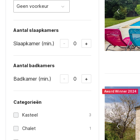
Geen voorkeur
Aantal slaapkamers
Slaapkamer (min.)
0
-
+
Aantal badkamers
Badkamer (min.)
0
-
+
Award Winner 2024
Categorieën
Kasteel
3
Chalet
1