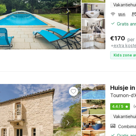
Vakantiehu
Wifi
Gratis a
€
170
per
+
extra kost
Kids zone a
Huisje in
Tournon-d'A
4.4 / 5
(
Vakantiehu
Gratis a