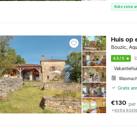
Kids zone a
Huis op 
Bouzic, Aqu
4.3 / 5
(
Vakantiehu
Wasmach
Gratis an
€
130
per
+
extra kost