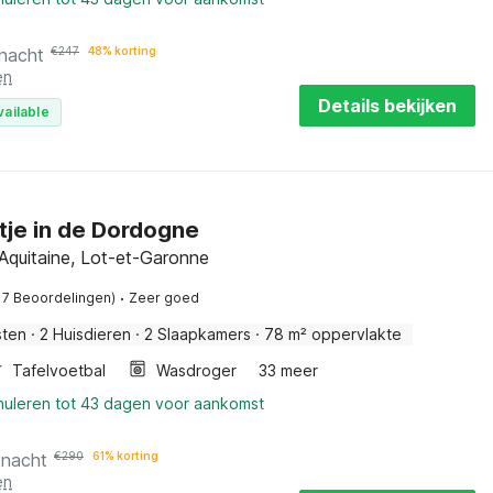
 nacht
€
247
48% korting
en
Details bekijken
vailable
tje in de Dordogne
Aquitaine, Lot-et-Garonne
·
17 Beoordelingen)
Zeer goed
sten
·
2 Huisdieren
·
2 Slaapkamers
·
78 m² oppervlakte
Tafelvoetbal
Wasdroger
33 meer
nnuleren tot 43 dagen voor aankomst
 nacht
€
290
61% korting
en