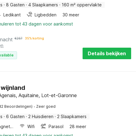
is
·
8 Gasten
·
4 Slaapkamers
·
160 m² oppervlakte
Ledikant
Ligbedden
30 meer
nnuleren tot 43 dagen voor aankomst
 nacht
€
267
35% korting
en
Details bekijken
vailable
 wijnland
genais, Aquitaine, Lot-et-Garonne
·
42 Beoordelingen)
Zeer goed
is
·
6 Gasten
·
2 Huisdieren
·
2 Slaapkamers
Combimagnetron
Wifi
Parasol
28 meer
nnuleren tot 43 dagen voor aankomst