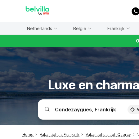
WIZARD MEMBER
Netherlands
België
Frankrijk
O
Luxe en charma
V
Home
Vakantiehuis Frankrijk
Vakantiehuis Lot-Quercy