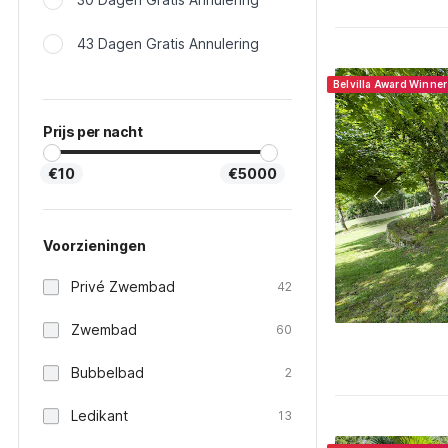
43 Dagen Gratis Annulering
Belvilla Award Winne
Prijs per nacht
€10
€5000
Voorzieningen
Privé Zwembad
42
Zwembad
60
Bubbelbad
2
Ledikant
13