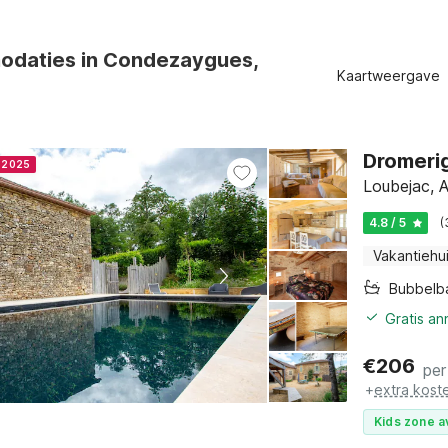
daties in Condezaygues,
Kaartweergave
Dromerig
r 2025
Loubejac, 
4.8 / 5
(
Vakantiehu
Bubbelb
Gratis a
€
206
per
+
extra kost
Kids zone a