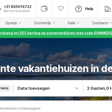
+31 885016722
Help
Bel om te boeken
Spanje
Oostenrijk
Italië
Duitsland
ntvang tot 25% korting op zomerverblijven met code SUMMER
nte vakantiehuizen in 
Data toevoegen
2 Gasten
,
0 
lakbij
Vakantiehuis Condezaygues