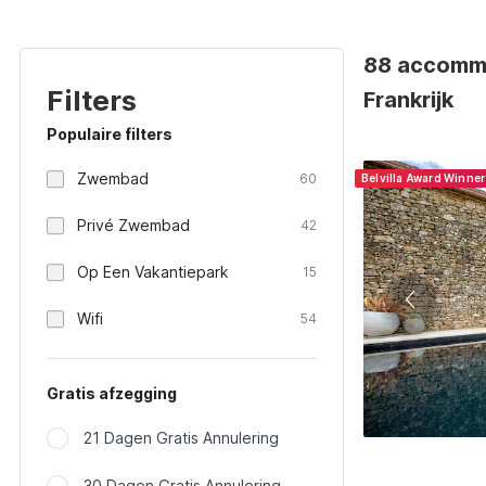
88 accommo
Filters
Frankrijk
Populaire filters
Zwembad
60
Belvilla Award Winne
Privé Zwembad
42
Op Een Vakantiepark
15
Wifi
54
Gratis afzegging
21 Dagen Gratis Annulering
30 Dagen Gratis Annulering