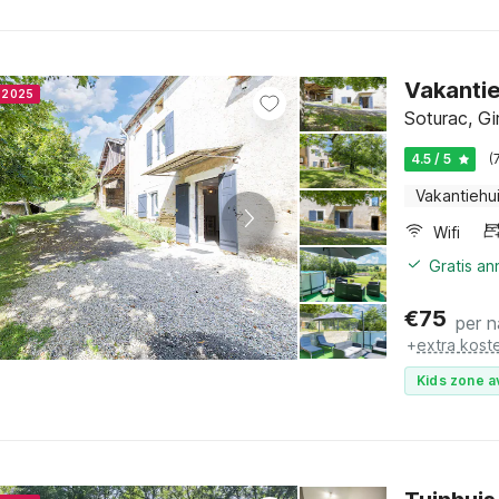
Vakanti
r 2025
Soturac, Gi
4.5 / 5
(
Vakantiehu
Wifi
Gratis a
€
75
per n
+
extra kost
Kids zone a