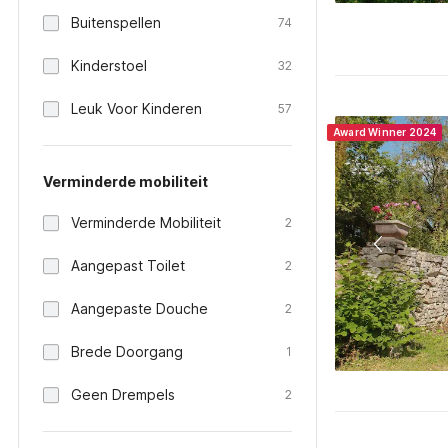
Buitenspellen
74
Kinderstoel
32
Leuk Voor Kinderen
57
Award Winner 2024
Verminderde mobiliteit
Verminderde Mobiliteit
2
Aangepast Toilet
2
Aangepaste Douche
2
Brede Doorgang
1
Geen Drempels
2