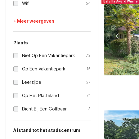
Belvilla Award Winne
Wifi
54
+ Meer weergeven
Plaats
Niet Op Een Vakantiepark
73
Op Een Vakantiepark
15
Leerzijde
27
Op Het Platteland
71
Dicht Bij Een Golfbaan
3
Afstand tot het stadscentrum