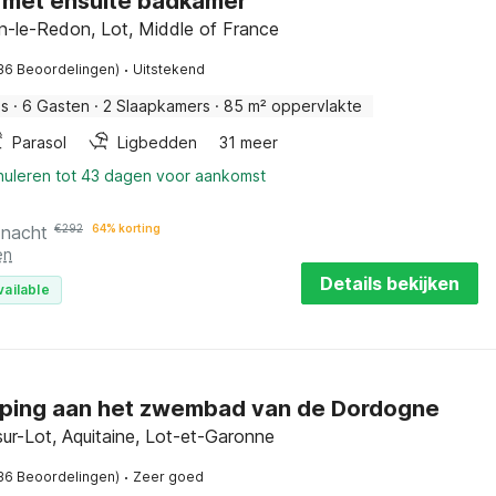
 met ensuite badkamer
n-le-Redon, Lot, Middle of France
·
36 Beoordelingen)
Uitstekend
is
·
6 Gasten
·
2 Slaapkamers
·
85 m² oppervlakte
Parasol
Ligbedden
31 meer
nnuleren tot 43 dagen voor aankomst
 nacht
€
292
64% korting
en
Details bekijken
vailable
ping aan het zwembad van de Dordogne
sur-Lot, Aquitaine, Lot-et-Garonne
·
36 Beoordelingen)
Zeer goed