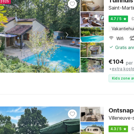
Tuinhuis
r 2025
Saint-Marti
4.7 / 5
(
Vakantiehu
Wifi
Gratis a
€
104
per
+
extra kost
Kids zone a
Ontsnap
Villeneuve-
4.3 / 5
(