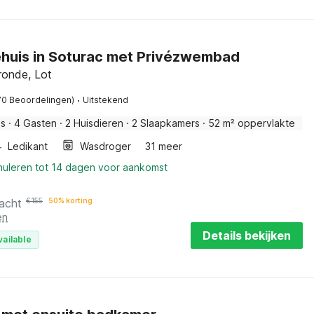
ehuis in Soturac met Privézwembad
ronde, Lot
·
70 Beoordelingen)
Uitstekend
is
·
4 Gasten
·
2 Huisdieren
·
2 Slaapkamers
·
52 m² oppervlakte
Ledikant
Wasdroger
31 meer
nnuleren tot 14 dagen voor aankomst
acht
€
155
50% korting
en
Details bekijken
vailable