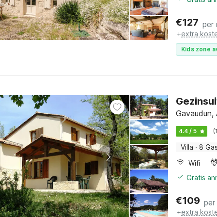
€
127
per
+
extra kost
Kids zone a
Gezinsui
Gavaudun, 
4.4 / 5
(
Villa
·
8 Ga
Wifi
Gratis a
€
109
per
+
extra kost