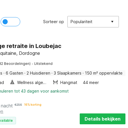
Sorteer op
Populariteit
e retraite in Loubejac
Aquitaine, Dordogne
·
32 Beoordelingen)
Uitstekend
is
·
6 Gasten
·
2 Huisdieren
·
3 Slaapkamers
·
150 m² oppervlakte
ad
Wellness algemeen
Hangmat
44 meer
nnuleren tot 43 dagen voor aankomst
 nacht
€
256
16% korting
en
Details bekijken
vailable