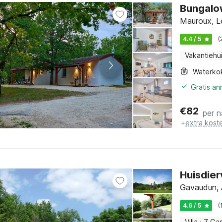
Bungalow
Mauroux, L
4.4 / 5
(
Vakantiehu
Waterko
Gratis a
€
82
per n
+
extra kost
Huisdier
Gavaudun, 
4.6 / 5
(
Villa
·
7 Ga