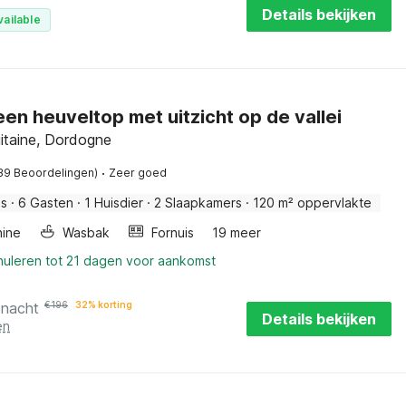
Details bekijken
vailable
een heuveltop met uitzicht op de vallei
itaine, Dordogne
·
39 Beoordelingen)
Zeer goed
is
·
6 Gasten
·
1 Huisdier
·
2 Slaapkamers
·
120 m² oppervlakte
ine
Wasbak
Fornuis
19 meer
nuleren tot 21 dagen voor aankomst
 nacht
€
196
32% korting
Details bekijken
en