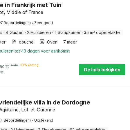
 in Frankrijk met Tuin
ot, Middle of France
·
27 Beoordelingen)
Zeer goed
is
·
4 Gasten
·
2 Huisdieren
·
1 Slaapkamer
·
35 m² oppervlakte
ker
douche
Oven
7 meer
nnuleren tot 43 dagen voor aankomst
acht
€
134
37% korting
Details bekijken
en
vriendelijke villa in de Dordogne
Aquitaine, Lot-et-Garonne
·
14 Beoordelingen)
Uitstekend
sten
·
2 Huisdieren
·
2 Slaapkamers
·
63 m² oppervlakte