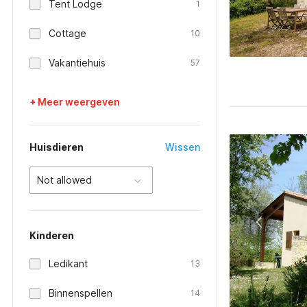
Tent Lodge
1
Cottage
10
Vakantiehuis
57
+ Meer weergeven
Huisdieren
Wissen
Not allowed
Kinderen
Ledikant
13
Binnenspellen
14