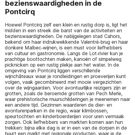
bezienswaardigheden in de
Pontcirq
Hoewel Pontcirq zelf een klein en rustig dorp is, ligt het
midden in een streek die barst van de activiteiten en
bezienswaardigheden. De nabijgelegen stad Cahors,
bekend om haar indrukwekkende Valentré‑brug en haar
donkere Malbec‑wijnen, is een must voor liefhebbers
van cultuur en gastronomie. Langs de Lot‑rivier kun je
prachtige boottochten maken, kanoën of simpelweg
picknicken op een rustig plekje aan het water. In de
omgeving van Pontcirq liggen verschillende
wijnchâteaux waar je rondleidingen en proeverijen kunt
volgen, vaak gecombineerd met mooie vergezichten
over de wijngaarden. Voor avontuurlijke reizigers zijn er
grotten, zoals de beroemde grotten van Pech Merle,
waar prehistorische muurschilderingen je meenemen naar
een andere tijd. Gezinnen waarderen de dier- en
avonturenparken in de regio, waar klimbossen,
speurtochten en kinderboerderijen voor uren vermaak
zorgen. Ook liefhebbers van markten komen aan hun
trekken: bijna elke dag is er in een van de dorpen in de
buurt een markt met regionale producten, waar je de