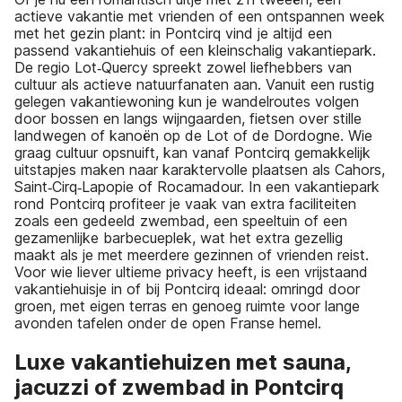
actieve vakantie met vrienden of een ontspannen week
met het gezin plant: in Pontcirq vind je altijd een
passend vakantiehuis of een kleinschalig vakantiepark.
De regio Lot‑Quercy spreekt zowel liefhebbers van
cultuur als actieve natuurfanaten aan. Vanuit een rustig
gelegen vakantiewoning kun je wandelroutes volgen
door bossen en langs wijngaarden, fietsen over stille
landwegen of kanoën op de Lot of de Dordogne. Wie
graag cultuur opsnuift, kan vanaf Pontcirq gemakkelijk
uitstapjes maken naar karaktervolle plaatsen als Cahors,
Saint‑Cirq‑Lapopie of Rocamadour. In een vakantiepark
rond Pontcirq profiteer je vaak van extra faciliteiten
zoals een gedeeld zwembad, een speeltuin of een
gezamenlijke barbecueplek, wat het extra gezellig
maakt als je met meerdere gezinnen of vrienden reist.
Voor wie liever ultieme privacy heeft, is een vrijstaand
vakantiehuisje in of bij Pontcirq ideaal: omringd door
groen, met eigen terras en genoeg ruimte voor lange
avonden tafelen onder de open Franse hemel.
Luxe vakantiehuizen met sauna,
jacuzzi of zwembad in Pontcirq