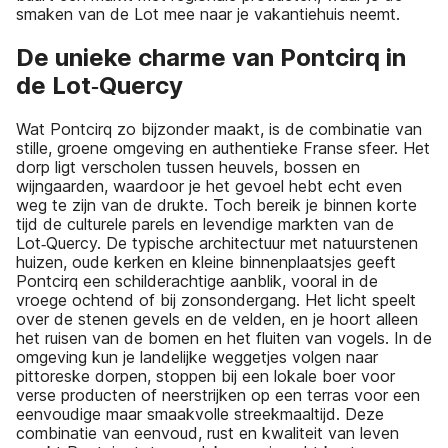
smaken van de Lot mee naar je vakantiehuis neemt.
De unieke charme van Pontcirq in
de Lot‑Quercy
Wat Pontcirq zo bijzonder maakt, is de combinatie van
stille, groene omgeving en authentieke Franse sfeer. Het
dorp ligt verscholen tussen heuvels, bossen en
wijngaarden, waardoor je het gevoel hebt echt even
weg te zijn van de drukte. Toch bereik je binnen korte
tijd de culturele parels en levendige markten van de
Lot‑Quercy. De typische architectuur met natuurstenen
huizen, oude kerken en kleine binnenplaatsjes geeft
Pontcirq een schilderachtige aanblik, vooral in de
vroege ochtend of bij zonsondergang. Het licht speelt
over de stenen gevels en de velden, en je hoort alleen
het ruisen van de bomen en het fluiten van vogels. In de
omgeving kun je landelijke weggetjes volgen naar
pittoreske dorpen, stoppen bij een lokale boer voor
verse producten of neerstrijken op een terras voor een
eenvoudige maar smaakvolle streekmaaltijd. Deze
combinatie van eenvoud, rust en kwaliteit van leven