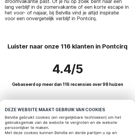
droomvakantie past. Of je nu op zoek bent naar een
lang verblijf in de zomervakantie of een korte escape in
het voor- of najaar, bij Belvilla vind je altijd inspiratie
voor een onvergetelijk verblijf in Pontcirq.
Luister naar onze 116 klanten in Pontcirq
4.4/5
Gebaseerd op meer dan 116 recensies over 98 huizen
Meest populaire bestemmingen voor
DEZE WEBSITE MAAKT GEBRUIK VAN COOKIES
vakantie
Belvilla gebruikt cookies (en vergelijkbare technieken) om het
gebruiksgemak van de website te vergroten en de website
persoonlijker te maken.
Top steden met top voorzieningen voor vakantie
Bel om te boeken
Met deze cookies kunnen Belvilla en derde partijen u op en