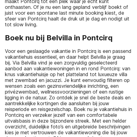
maakt Pontcirq tot een plek waar je echt kunt
onthaasten. Of je nu een lang gepland verblijf boekt of
juist voor een spontane last minute booking kiest, de
sfeer van Pontcirq haalt de druk uit je dag en nodigt uit
tot slow living.
Boek nu bij Belvilla in Pontcirq
Voor een geslaagde vakantie in Pontcirq is een passend
vakantiehuis essentieel, en daar helpt Belvilla je graag
bij. Via Belvilla vind je een zorgvuldig geselecteerd
aanbod aan vakantiewoningen in en rond Pontcirq: van
knus vakantiehuisje op het platteland tot luxueuze villa
met zwembad en jacuzzi. Je kunt eenvoudig filteren op
wensen zoals een gezinsvriendelijke inrichting, een
privézwembad, wellnessvoorzieningen of een rustige
ligging in de natuur. Zo ontdek je snel de beste deals en
aantrekkelijke kortingen die aansluiten bij jouw
reisperiode en reisgezelschap. Boek nu je vakantiehuis in
Pontcirq en verzeker jezelf van een comfortabele
uitvalsbasis in deze bijzondere streek. Met een helder
overzicht, duidelijke foto’s en uitgebreide beschrijvingen
kies je met vertrouwen de vakantiewoning die bij jouw