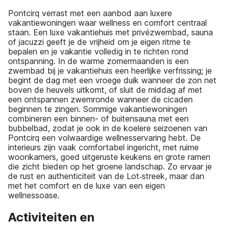
Pontcirq verrast met een aanbod aan luxere
vakantiewoningen waar wellness en comfort centraal
staan. Een luxe vakantiehuis met privézwembad, sauna
of jacuzzi geeft je de vrijheid om je eigen ritme te
bepalen en je vakantie volledig in te richten rond
ontspanning. In de warme zomermaanden is een
zwembad bij je vakantiehuis een heerlijke verfrissing; je
begint de dag met een vroege duik wanneer de zon net
boven de heuvels uitkomt, of sluit de middag af met
een ontspannen zwemronde wanneer de cicaden
beginnen te zingen. Sommige vakantiewoningen
combineren een binnen- of buitensauna met een
bubbelbad, zodat je ook in de koelere seizoenen van
Pontcirq een volwaardige wellnesservaring hebt. De
interieurs zijn vaak comfortabel ingericht, met ruime
woonkamers, goed uitgeruste keukens en grote ramen
die zicht bieden op het groene landschap. Zo ervaar je
de rust en authenticiteit van de Lot‑streek, maar dan
met het comfort en de luxe van een eigen
wellnessoase.
Activiteiten en