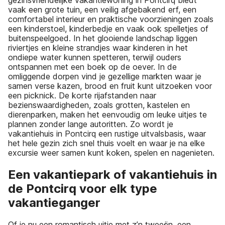
vaak een grote tuin, een veilig afgebakend erf, een
comfortabel interieur en praktische voorzieningen zoals
een kinderstoel, kinderbedje en vaak ook spelletjes of
buitenspeelgoed. In het glooiende landschap liggen
riviertjes en kleine strandjes waar kinderen in het
ondiepe water kunnen spetteren, terwijl ouders
ontspannen met een boek op de oever. In de
omliggende dorpen vind je gezellige markten waar je
samen verse kazen, brood en fruit kunt uitzoeken voor
een picknick. De korte rijafstanden naar
bezienswaardigheden, zoals grotten, kastelen en
dierenparken, maken het eenvoudig om leuke uitjes te
plannen zonder lange autoritten. Zo wordt je
vakantiehuis in Pontcirq een rustige uitvalsbasis, waar
het hele gezin zich snel thuis voelt en waar je na elke
excursie weer samen kunt koken, spelen en nagenieten.
Een vakantiepark of vakantiehuis in
de Pontcirq voor elk type
vakantieganger
Of je nu een romantisch uitje met z’n tweeën, een