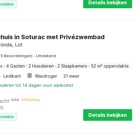
Details bekijken
vailable
ehuis in Soturac met Privézwembad
ronde, Lot
·
70 Beoordelingen)
Uitstekend
is
·
4 Gasten
·
2 Huisdieren
·
2 Slaapkamers
·
52 m² oppervlakte
Ledikant
Wasdroger
31 meer
nnuleren tot 14 dagen voor aankomst
acht
€
158
51% korting
en
Details bekijken
vailable