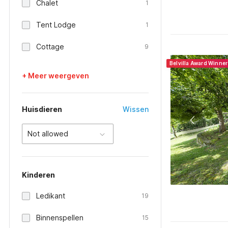
Chalet
1
Tent Lodge
1
Cottage
9
Belvilla Award Winne
+ Meer weergeven
Huisdieren
Wissen
Not allowed
Kinderen
Ledikant
19
Binnenspellen
15