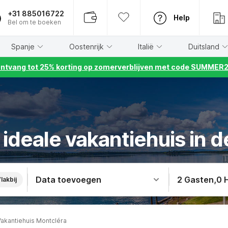
+31 885016722
Help
Bel om te boeken
Spanje
Oostenrijk
Italië
Duitsland
ntvang tot 25% korting op zomerverblijven met code SUMMER
ideale vakantiehuis in 
Data toevoegen
2 Gasten
,
0 
lakbij
Vakantiehuis Montcléra