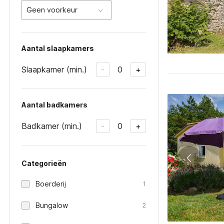
Geen voorkeur
Aantal slaapkamers
Slaapkamer (min.)
0
-
+
Aantal badkamers
Badkamer (min.)
0
-
+
Categorieën
Boerderij
1
Bungalow
2