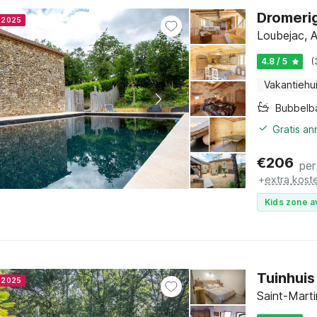
Dromerig
r 2025
Loubejac, 
4.8 / 5
(
Vakantiehu
Bubbelb
Gratis a
€
206
per
+
extra kost
Kids zone a
Tuinhuis
r 2025
Saint-Marti