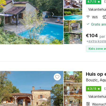
4.7 / 5
(
Vakantiehu
Wifi
Gratis a
€
104
per
+
extra kost
Kids zone a
Huis op 
Bouzic, Aqu
4.3 / 5
(
Vakantiehu
Wasmach