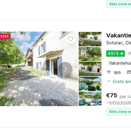
Kids zone a
Vakanti
r 2025
Soturac, Gi
4.5 / 5
(
Vakantiehu
Wifi
Gratis a
€
75
per n
+
extra kost
Kids zone a