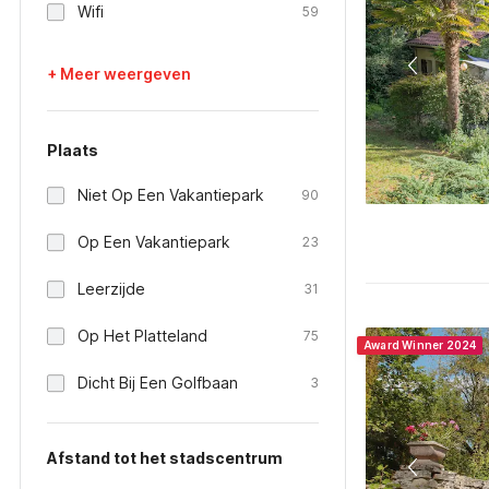
Wifi
59
+ Meer weergeven
Plaats
Niet Op Een Vakantiepark
90
Op Een Vakantiepark
23
Leerzijde
31
Op Het Platteland
75
Award Winner 2024
Dicht Bij Een Golfbaan
3
Afstand tot het stadscentrum