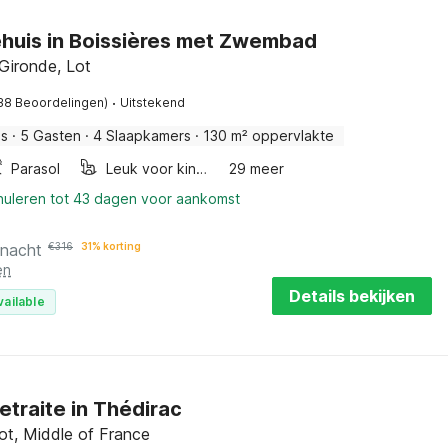
huis in Boissières met Zwembad
 Gironde, Lot
·
38 Beoordelingen)
Uitstekend
is
·
5 Gasten
·
4 Slaapkamers
·
130 m² oppervlakte
Parasol
Leuk voor kinderen
29 meer
nnuleren tot 43 dagen voor aankomst
 nacht
€
316
31% korting
en
Details bekijken
vailable
retraite in Thédirac
ot, Middle of France