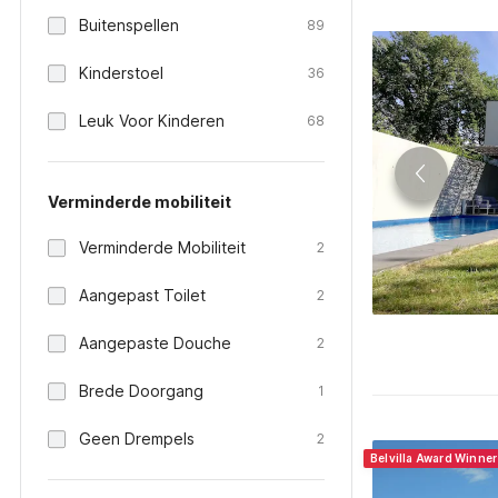
Buitenspellen
89
Kinderstoel
36
Leuk Voor Kinderen
68
Verminderde mobiliteit
Verminderde Mobiliteit
2
Aangepast Toilet
2
Aangepaste Douche
2
Brede Doorgang
1
Geen Drempels
2
Belvilla Award Winner