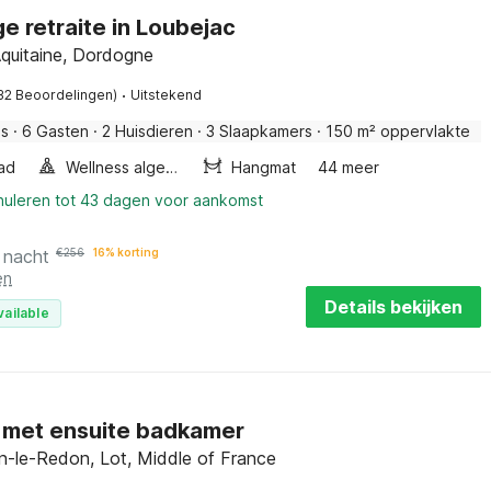
e retraite in Loubejac
Aquitaine, Dordogne
·
32 Beoordelingen)
Uitstekend
is
·
6 Gasten
·
2 Huisdieren
·
3 Slaapkamers
·
150 m² oppervlakte
ad
Wellness algemeen
Hangmat
44 meer
nnuleren tot 43 dagen voor aankomst
 nacht
€
256
16% korting
en
Details bekijken
vailable
 met ensuite badkamer
n-le-Redon, Lot, Middle of France