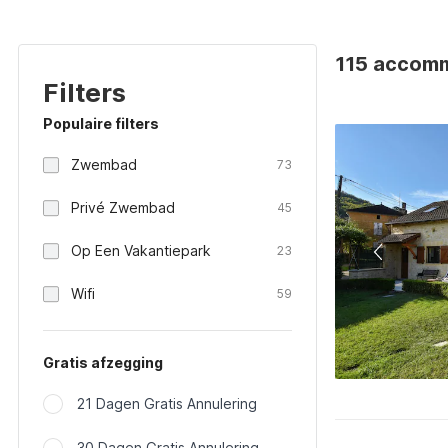
115 accomm
Filters
Populaire filters
Zwembad
73
Privé Zwembad
45
Op Een Vakantiepark
23
Wifi
59
Gratis afzegging
21 Dagen Gratis Annulering
30 Dagen Gratis Annulering