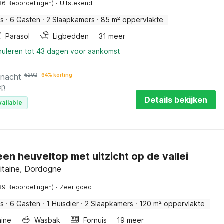
·
36 Beoordelingen)
Uitstekend
is
·
6 Gasten
·
2 Slaapkamers
·
85 m² oppervlakte
Parasol
Ligbedden
31 meer
nnuleren tot 43 dagen voor aankomst
 nacht
€
292
64% korting
en
Details bekijken
vailable
een heuveltop met uitzicht op de vallei
itaine, Dordogne
·
39 Beoordelingen)
Zeer goed
is
·
6 Gasten
·
1 Huisdier
·
2 Slaapkamers
·
120 m² oppervlakte
ine
Wasbak
Fornuis
19 meer