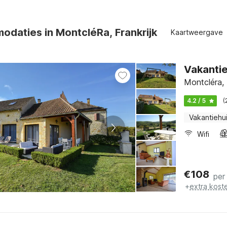
odaties in MontcléRa, Frankrijk
Kaartweergave
Vakantie
Montcléra, 
4.2 / 5
(
Vakantiehu
Wifi
€
108
per
+
extra kost