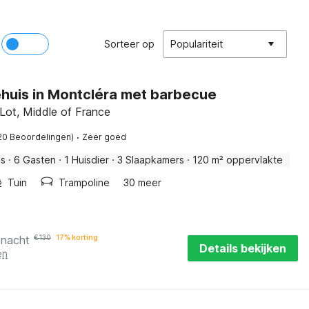
Sorteer op
Populariteit
huis in Montcléra met barbecue
Lot, Middle of France
·
20 Beoordelingen)
Zeer goed
is
·
6 Gasten
·
1 Huisdier
·
3 Slaapkamers
·
120 m² oppervlakte
Tuin
Trampoline
30 meer
 nacht
€
130
17% korting
Details bekijken
en