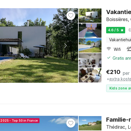
Vakantie
Boissières,
4.6 / 5
(
Vakantiehu
Wifi
Gratis a
€
210
per
+
extra kost
Kids zone a
Familie-
 2025 - Top 50 in France
Thédirac, L