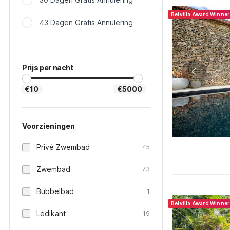
Belvilla Award Winne
43 Dagen Gratis Annulering
Prijs per nacht
€10
€5000
Voorzieningen
Privé Zwembad
45
Zwembad
73
Bubbelbad
1
Belvilla Award Winne
Ledikant
19