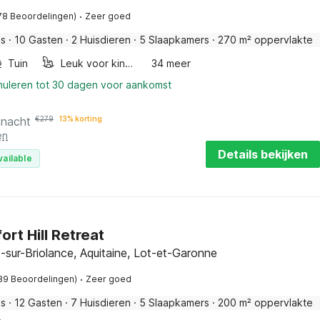
·
78 Beoordelingen)
Zeer goed
is
·
10 Gasten
·
2 Huisdieren
·
5 Slaapkamers
·
270 m² oppervlakte
Tuin
Leuk voor kinderen
34 meer
nnuleren tot 30 dagen voor aankomst
 nacht
€
279
13% korting
en
Details bekijken
vailable
ort Hill Retreat
-sur-Briolance, Aquitaine, Lot-et-Garonne
·
89 Beoordelingen)
Zeer goed
is
·
12 Gasten
·
7 Huisdieren
·
5 Slaapkamers
·
200 m² oppervlakte