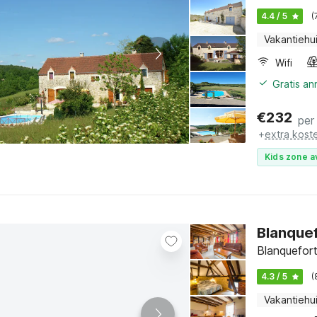
4.4 / 5
(
Vakantiehu
Wifi
Gratis a
€
232
per
+
extra kost
Kids zone a
Blanquef
Blanquefort
4.3 / 5
(
Vakantiehu