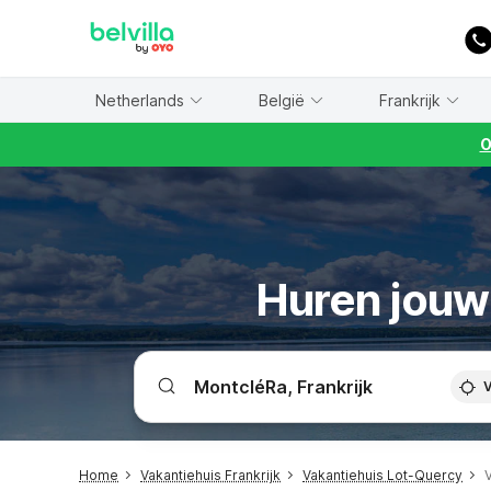
WIZARD MEMBER
Netherlands
België
Frankrijk
O
Huren jouw 
V
Home
Vakantiehuis Frankrijk
Vakantiehuis Lot-Quercy