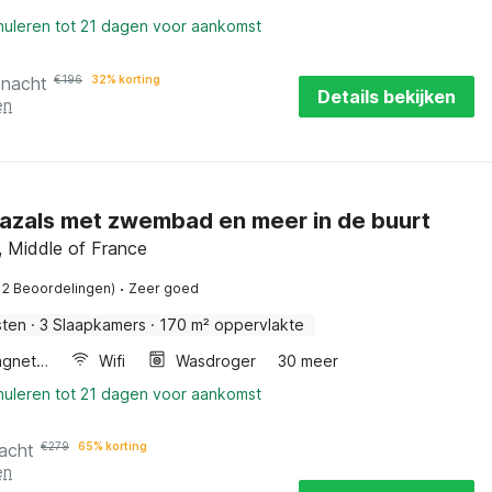
nuleren tot 21 dagen voor aankomst
 nacht
€
196
32% korting
Details bekijken
en
 Cazals met zwembad en meer in de buurt
, Middle of France
·
12 Beoordelingen)
Zeer goed
sten
·
3 Slaapkamers
·
170 m² oppervlakte
Combimagnetron
Wifi
Wasdroger
30 meer
nuleren tot 21 dagen voor aankomst
acht
€
279
65% korting
en