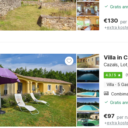
Gratis an
€
130
per
+
extra kost
Villa in
Cazals, Lot
4.3 / 5
(
Villa
·
5 Ga
Gratis an
€
97
per n
+
extra kost