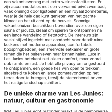
een vakantiewoning met extra wellnessfaciliteiten. Er
zijn accommodaties met een verwarmd privézwembad,
vaak omringd door ligstoelen en een royaal zonneterras,
waar je de hele dag kunt genieten van het zachte
klimaat en het uitzicht op de heuvels. Sommige
vakantiehuizen beschikken bovendien over een eigen
sauna of jacuzzi, ideaal om spieren te ontspannen na
een lange wandeling of fietstocht. De interieurs zijn
veelal stijlvol ingericht met aandacht voor detail: ruime
keukens met moderne apparatuur, comfortabele
boxspringbedden, een sfeervolle eetkamer en grote
ramen die het buitenleven naar binnen halen. Luxe in
Les Junies betekent niet alleen comfort, maar vooral
ook ruimte en rust. Je hebt alle privacy om ongestoord
te ontspannen, een goede fles wijn open te trekken,
uitgebreid te koken en lange zomeravonden op het
terras door te brengen, terwijl de sterrenhemel boven
het rustige landschap schittert.
De unieke charme van Les Junies:
natuur, cultuur en gastronomie
Wat Les Junies echt bijzonder maakt, is de harmonieuze