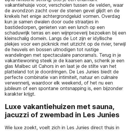
vakantiehuisje voor, verscholen tussen de velden, waar
de avondzon zacht over de stenen gevel glijdt en de
krekels het enige achtergrondgeluid vormen. Overdag
kun je samen dwalen door oude straatjes in
bastidedorpen, genieten van een lunch op een
schaduwrijk terras en een wijnproeverij bezoeken bij een
kleinschalig domein. Langs de Lot zijn er idyllische
plekjes voor een picknick met uitzicht op de rivier, terwijl
de heuvels en bossen uitnodigen tot rustige
wandelingen met spectaculaire panorama’s. Terug in je
vakantiewoning steek je de kaarsen aan, schenk je een
glas Malbec uit Cahors in en laat je de stilte van het
platteland tot je doordringen. De Les Junies biedt de
perfecte combinatie van intimiteit, natuur en culinaire
verwennerij, waardoor elk weekend, of het nu een
jubileum of een spontane ontsnapping is, een bijzonder
karakter krijgt.
Luxe vakantiehuizen met sauna,
jacuzzi of zwembad in Les Junies
Wie luxe zoekt, voelt zich in Les Junies direct thuis in