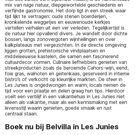
mix van ruige natuur, diepgewortelde geschiedenis en
verfijnde gastronomie. Het dorp ligt in een streek waar
tijd lijkt te vertragen: oude stenen boerderijen,
kronkelende weggetjes en eeuwenoude kerkjes
vertellen verhalen uit een ver verleden. Tegelijkertijd is
de natuur hier opvallend divers. Je wandelt door dichte
bossen, langs zonovergoten wijnhellingen en over
kalkplateaus met vergezichten. In de directe omgeving
liggen grotten, prehistorische vindplaatsen en
middeleeuwse kastelen, die samen een fascinerend
cultuurdecor vormen. Culinaire liefhebbers genieten van
streekproducten zoals de beroemde Cahors-wijn, eend,
foie gras, walnoten en geitenkaas, geserveerd in intieme
bistro’s of verkocht op kleurrijke markten. De sfeer in
Les Junies is ongedwongen en warm; locals nemen de
tijd voor een praatje en delen graag hun tips. Hierdoor
voelt een verblijf in een vakantiehuis in Les Junies niet
alleen als vakantie, maar als een kennismaking met een
levensstijl waarin genieten, goede smaak en rust
centraal staan.
Boek nu bij Belvilla in Les Junies