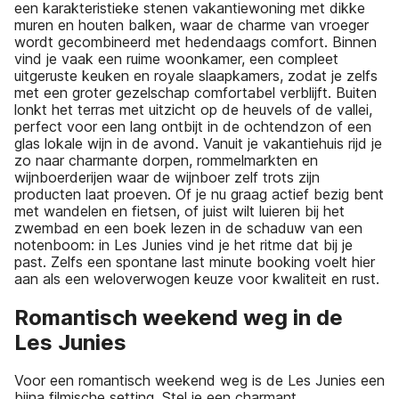
een karakteristieke stenen vakantiewoning met dikke
muren en houten balken, waar de charme van vroeger
wordt gecombineerd met hedendaags comfort. Binnen
vind je vaak een ruime woonkamer, een compleet
uitgeruste keuken en royale slaapkamers, zodat je zelfs
met een groter gezelschap comfortabel verblijft. Buiten
lonkt het terras met uitzicht op de heuvels of de vallei,
perfect voor een lang ontbijt in de ochtendzon of een
glas lokale wijn in de avond. Vanuit je vakantiehuis rijd je
zo naar charmante dorpen, rommelmarkten en
wijnboerderijen waar de wijnboer zelf trots zijn
producten laat proeven. Of je nu graag actief bezig bent
met wandelen en fietsen, of juist wilt luieren bij het
zwembad en een boek lezen in de schaduw van een
notenboom: in Les Junies vind je het ritme dat bij je
past. Zelfs een spontane last minute booking voelt hier
aan als een weloverwogen keuze voor kwaliteit en rust.
Romantisch weekend weg in de
Les Junies
Voor een romantisch weekend weg is de Les Junies een
bijna filmische setting. Stel je een charmant