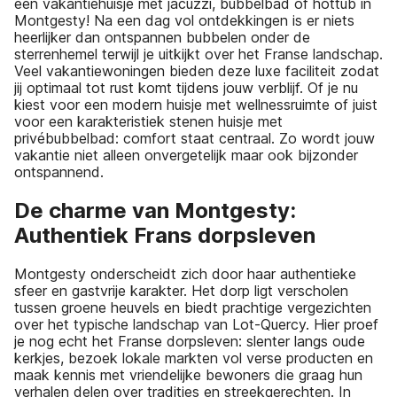
een vakantiehuisje met jacuzzi, bubbelbad of hottub in
Montgesty! Na een dag vol ontdekkingen is er niets
heerlijker dan ontspannen bubbelen onder de
sterrenhemel terwijl je uitkijkt over het Franse landschap.
Veel vakantiewoningen bieden deze luxe faciliteit zodat
jij optimaal tot rust komt tijdens jouw verblijf. Of je nu
kiest voor een modern huisje met wellnessruimte of juist
voor een karakteristiek stenen huisje met
privébubbelbad: comfort staat centraal. Zo wordt jouw
vakantie niet alleen onvergetelijk maar ook bijzonder
ontspannend.
De charme van Montgesty:
Authentiek Frans dorpsleven
Montgesty onderscheidt zich door haar authentieke
sfeer en gastvrije karakter. Het dorp ligt verscholen
tussen groene heuvels en biedt prachtige vergezichten
over het typische landschap van Lot-Quercy. Hier proef
je nog echt het Franse dorpsleven: slenter langs oude
kerkjes, bezoek lokale markten vol verse producten en
maak kennis met vriendelijke bewoners die graag hun
verhalen delen over tradities en streekgerechten. In