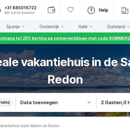
+31 885016722
Help
Bel om te boeken
Spanje
Oostenrijk
Italië
Duitsland
ntvang tot 25% korting op zomerverblijven met code SUMMER
ale vakantiehuis in de S
Redon
Data toevoegen
2 Gasten
,
0 
lakbij
Vakantiehuis Saint-Martin-le-Redon