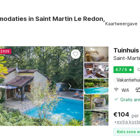
odaties in Saint Martin Le Redon,
Kaartweergave
Tuinhuis
r 2025
Saint-Marti
4.7 / 5
(
Vakantiehu
Wifi
Gratis a
€
104
per
+
extra kost
Kids zone a