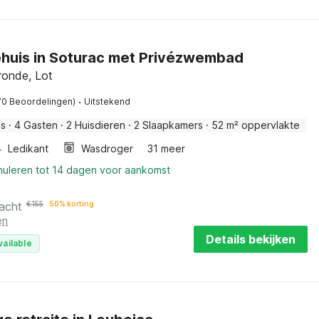
ehuis in Soturac met Privézwembad
ronde, Lot
·
70 Beoordelingen)
Uitstekend
is
·
4 Gasten
·
2 Huisdieren
·
2 Slaapkamers
·
52 m² oppervlakte
Ledikant
Wasdroger
31 meer
nnuleren tot 14 dagen voor aankomst
acht
€
155
50% korting
en
Details bekijken
vailable