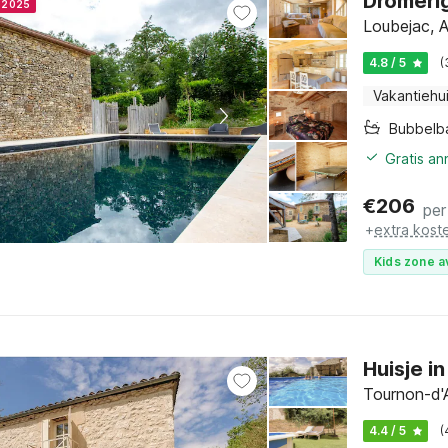
Dromerig
r 2025
Loubejac, 
4.8 / 5
(
Vakantiehu
Bubbelb
Gratis a
€
206
per
+
extra kost
Kids zone a
Huisje in
Tournon-d'A
4.4 / 5
(