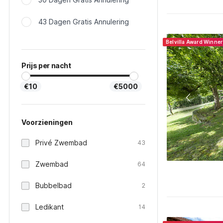
43 Dagen Gratis Annulering
Belvilla Award Winne
Prijs per nacht
€10
€5000
Voorzieningen
Privé Zwembad
43
Zwembad
64
Bubbelbad
2
Ledikant
14