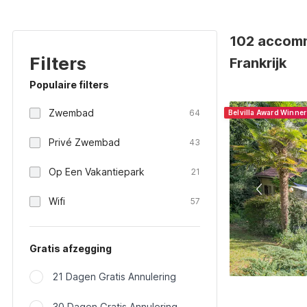
102 accomm
Filters
Frankrijk
Populaire filters
Zwembad
64
Belvilla Award Winne
Privé Zwembad
43
Op Een Vakantiepark
21
Wifi
57
Gratis afzegging
21 Dagen Gratis Annulering
30 Dagen Gratis Annulering