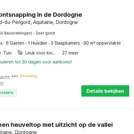
ontsnapping in de Dordogne
d-du-Périgord, Aquitaine, Dordogne
·
50 Beoordelingen)
Zeer goed
is
·
6 Gasten
·
1 Huisdier
·
3 Slaapkamers
·
90 m² oppervlakte
Tuin
Leuk voor kinderen
27 meer
nnuleren tot 30 dagen voor aankomst
nacht
€
94
8% korting
en
Details bekijken
vailable
een heuveltop met uitzicht op de vallei
itaine, Dordogne