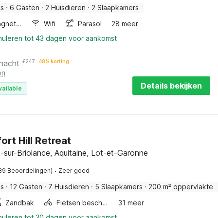
is
·
6 Gasten
·
2 Huisdieren
·
2 Slaapkamers
Combimagnetron
Wifi
Parasol
28 meer
nnuleren tot 43 dagen voor aankomst
 nacht
€
247
48% korting
en
Details bekijken
vailable
ort Hill Retreat
-sur-Briolance, Aquitaine, Lot-et-Garonne
·
89 Beoordelingen)
Zeer goed
is
·
12 Gasten
·
7 Huisdieren
·
5 Slaapkamers
·
200 m² oppervlakte
Zandbak
Fietsen beschikbaar
31 meer
nnuleren tot 30 dagen voor aankomst