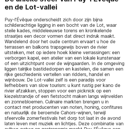
en de Lot-vallei
Puy-l’Évêque onderscheidt zich door zijn bijna
schilderachtige ligging in een bocht van de Lot, waar
steile kades, middeleeuwse torens en kronkelende
straatjes een decor vormen dat direct indruk maakt.
Wandelend door het oude centrum ervaart u hoe de
terrassen en balkons trapsgewijs boven de rivier
uitsteken, met op iedere hoek kleine verrassingen: een
verborgen kapel, een atelier van een lokale kunstenaar
of een uitzichtpunt over de wijngaarden. In de omgeving
liggen talrijke bastidedorpen en kastelen, die samen een
rijke geschiedenis vertellen van ridders, handel en
wijnbouw. De Lot-vallei zelf is een paradijs voor
liefhebbers van slow tourism: u kunt rustig per kano de
rivier afzakken, stoppen voor een picknick op een
kiezelstrandje of een fietstocht maken langs wijnvelden
en zonnebloemen. Culinaire markten brengen u in
contact met producenten van noten, honing, confitures
en natuurlijk de beroemde Cahors-wijnen, terwijl
sfeervolle zomerfestivals het dorp tot laat in de avond
laten leven met muziek en lichtjes. Deze combinatie van