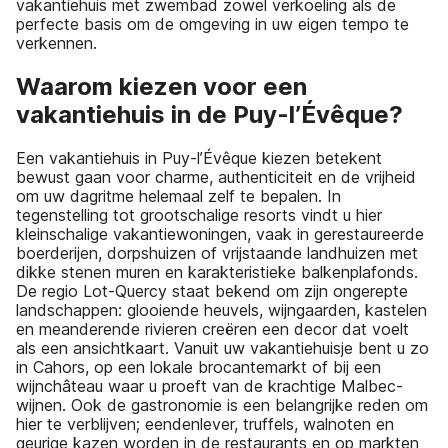
vakantiehuis met zwembad zowel verkoeling als de
perfecte basis om de omgeving in uw eigen tempo te
verkennen.
Waarom kiezen voor een
vakantiehuis in de Puy-l’Évêque?
Een vakantiehuis in Puy-l’Évêque kiezen betekent
bewust gaan voor charme, authenticiteit en de vrijheid
om uw dagritme helemaal zelf te bepalen. In
tegenstelling tot grootschalige resorts vindt u hier
kleinschalige vakantiewoningen, vaak in gerestaureerde
boerderijen, dorpshuizen of vrijstaande landhuizen met
dikke stenen muren en karakteristieke balkenplafonds.
De regio Lot-Quercy staat bekend om zijn ongerepte
landschappen: glooiende heuvels, wijngaarden, kastelen
en meanderende rivieren creëren een decor dat voelt
als een ansichtkaart. Vanuit uw vakantiehuisje bent u zo
in Cahors, op een lokale brocantemarkt of bij een
wijnchâteau waar u proeft van de krachtige Malbec-
wijnen. Ook de gastronomie is een belangrijke reden om
hier te verblijven; eendenlever, truffels, walnoten en
geurige kazen worden in de restaurants en op markten