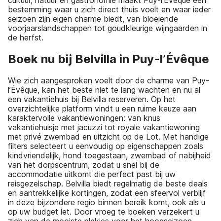
cultuur, natuur en gastronomie maakt Puy-l’Évêque een
bestemming waar u zich direct thuis voelt en waar ieder
seizoen zijn eigen charme biedt, van bloeiende
voorjaarslandschappen tot goudkleurige wijngaarden in
de herfst.
Boek nu bij Belvilla in Puy-l’Évêque
Wie zich aangesproken voelt door de charme van Puy-
l’Évêque, kan het beste niet te lang wachten en nu al
een vakantiehuis bij Belvilla reserveren. Op het
overzichtelijke platform vindt u een ruime keuze aan
karaktervolle vakantiewoningen: van knus
vakantiehuisje met jacuzzi tot royale vakantiewoning
met privé zwembad en uitzicht op de Lot. Met handige
filters selecteert u eenvoudig op eigenschappen zoals
kindvriendelijk, hond toegestaan, zwembad of nabijheid
van het dorpscentrum, zodat u snel bij de
accommodatie uitkomt die perfect past bij uw
reisgezelschap. Belvilla biedt regelmatig de beste deals
en aantrekkelijke kortingen, zodat een sfeervol verblijf
in deze bijzondere regio binnen bereik komt, ook als u
op uw budget let. Door vroeg te boeken verzekert u
zich van de mooiste plekjes voor het hoogseizoen,