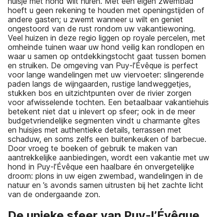
huisje met hond wilt huren. Met een eigen zwembad
hoeft u geen rekening te houden met openingstijden of
andere gasten; u zwemt wanneer u wilt en geniet
ongestoord van de rust rondom uw vakantiewoning.
Veel huizen in deze regio liggen op royale percelen, met
omheinde tuinen waar uw hond veilig kan rondlopen en
waar u samen op ontdekkingstocht gaat tussen bomen
en struiken. De omgeving van Puy-l’Évêque is perfect
voor lange wandelingen met uw viervoeter: slingerende
paden langs de wijngaarden, rustige landweggetjes,
stukken bos en uitzichtpunten over de rivier zorgen
voor afwisselende tochten. Een betaalbaar vakantiehuis
betekent niet dat u inlevert op sfeer; ook in de meer
budgetvriendelijke segmenten vindt u charmante gîtes
en huisjes met authentieke details, terrassen met
schaduw, en soms zelfs een buitenkeuken of barbecue.
Door vroeg te boeken of gebruik te maken van
aantrekkelijke aanbiedingen, wordt een vakantie met uw
hond in Puy-l’Évêque een haalbare én onvergetelijke
droom: plons in uw eigen zwembad, wandelingen in de
natuur en ’s avonds samen uitrusten bij het zachte licht
van de ondergaande zon.
De unieke sfeer van Puy-l’Évêque