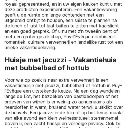
royaal gepresenteerd, en in uw eigen keuken kunt u met
deze producten experimenteren. Een vakantiewoning
geeft u de ruimte om lange ochtenden met een
uitgebreid ontbijt te houden, een siësta te plannen na
de lunch of juist tot laat buiten te zitten met kaarslicht
en een goed gesprek. Of u nu met z’n tweeën bent of
met een groter gezelschap, Puy-l’Évêque combineert
romantiek, culinaire verwennerij en landelijke rust tot een
unieke vakantiebeleving.
Huisje met jacuzzi - Vakantiehuis
met bubbelbad of hottub
Voor wie op zoek is naar extra verwennerij is een
vakantiehuisje met jacuzzi, bubbelbad of hottub in Puy-
l’Évêque een uitstekende keuze. Na een dag wandelen
langs de Lot, het bezoeken van bastidedorpen of het
proeven van wijnen is er weinig zo aangenaams als
neerploffen in warm, bruisend water terwijl u uitkijkt over
de heuvels. Een jacuzzi in de tuin of op het terras maakt
van elke avond een klein wellnessritueel: sterrenhemel
boven u, een zacht briesje en volledige privacy. Ook bij