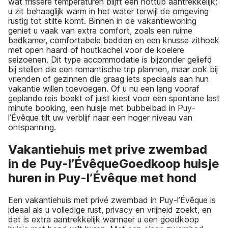
wat frissere temperaturen blijft een hottub aantrekkelijk;
u zit behaaglijk warm in het water terwijl de omgeving
rustig tot stilte komt. Binnen in de vakantiewoning
geniet u vaak van extra comfort, zoals een ruime
badkamer, comfortabele bedden en een knusse zithoek
met open haard of houtkachel voor de koelere
seizoenen. Dit type accommodatie is bijzonder geliefd
bij stellen die een romantische trip plannen, maar ook bij
vrienden of gezinnen die graag iets speciaals aan hun
vakantie willen toevoegen. Of u nu een lang vooraf
geplande reis boekt of juist kiest voor een spontane last
minute booking, een huisje met bubbelbad in Puy-
l’Évêque tilt uw verblijf naar een hoger niveau van
ontspanning.
Vakantiehuis met prive zwembad
in de Puy-l’ÉvêqueGoedkoop huisje
huren in Puy-l’Évêque met hond
Een vakantiehuis met privé zwembad in Puy-l’Évêque is
ideaal als u volledige rust, privacy en vrijheid zoekt, en
dat is extra aantrekkelijk wanneer u een goedkoop