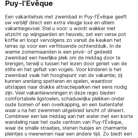
Puy-l’Évêque
Een vakantiehuis met zwembad in Puy-l’Évêque geeft
uw verblijf direct een extra vleugje luxe en ultiem
vakantiegevoel. Stel u voor: u wordt wakker met
uitzicht op wijngaarden en heuvels, zet een verse pot
koffie en loopt vervolgens zo vanuit de keuken het
terras op voor een verfrissende ochtendduik. In de
warme zomermaanden is een privé- of gedeeld
zwembad een heerlijke plek om de middag door te
brengen, terwijl u tussen het lezen door geniet van de
stilte en het gefluit van vogels. Voor kinderen is het
zwembad vaak hét hoogtepunt van de vakantie; zij
kunnen urenlang spetteren en spelen, waardoor
uitstapjes naar drukke attractieparken niet eens nodig
zijn. Veel vakantiewoningen in deze regio bieden
comfortabele ligstoelen, schaduwrijke plekken onder
oude bomen of een overkapping, en een buitentafel
waar u na het zwemmen uitgebreid luncht of dineert.
Combineer een luie middag aan het water met een korte
wandeling naar het oude centrum van Puy-l’Évêque,
waar de smalle straatjes, stenen huisjes en charmante
pleintjes u meenemen naar een andere tijd. Zo biedt een