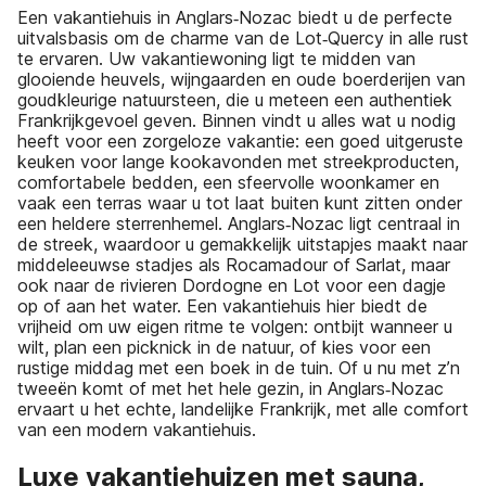
Een vakantiehuis in Anglars‑Nozac biedt u de perfecte
uitvalsbasis om de charme van de Lot‑Quercy in alle rust
te ervaren. Uw vakantiewoning ligt te midden van
glooiende heuvels, wijngaarden en oude boerderijen van
goudkleurige natuursteen, die u meteen een authentiek
Frankrijkgevoel geven. Binnen vindt u alles wat u nodig
heeft voor een zorgeloze vakantie: een goed uitgeruste
keuken voor lange kookavonden met streekproducten,
comfortabele bedden, een sfeervolle woonkamer en
vaak een terras waar u tot laat buiten kunt zitten onder
een heldere sterrenhemel. Anglars‑Nozac ligt centraal in
de streek, waardoor u gemakkelijk uitstapjes maakt naar
middeleeuwse stadjes als Rocamadour of Sarlat, maar
ook naar de rivieren Dordogne en Lot voor een dagje
op of aan het water. Een vakantiehuis hier biedt de
vrijheid om uw eigen ritme te volgen: ontbijt wanneer u
wilt, plan een picknick in de natuur, of kies voor een
rustige middag met een boek in de tuin. Of u nu met z’n
tweeën komt of met het hele gezin, in Anglars‑Nozac
ervaart u het echte, landelijke Frankrijk, met alle comfort
van een modern vakantiehuis.
Luxe vakantiehuizen met sauna,