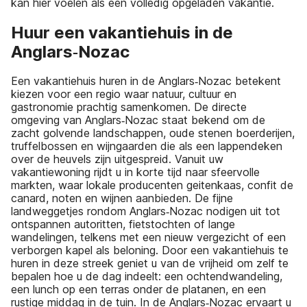
kan hier voelen als een volledig opgeladen vakantie.
Huur een vakantiehuis in de
Anglars‑Nozac
Een vakantiehuis huren in de Anglars‑Nozac betekent
kiezen voor een regio waar natuur, cultuur en
gastronomie prachtig samenkomen. De directe
omgeving van Anglars‑Nozac staat bekend om de
zacht golvende landschappen, oude stenen boerderijen,
truffelbossen en wijngaarden die als een lappendeken
over de heuvels zijn uitgespreid. Vanuit uw
vakantiewoning rijdt u in korte tijd naar sfeervolle
markten, waar lokale producenten geitenkaas, confit de
canard, noten en wijnen aanbieden. De fijne
landweggetjes rondom Anglars‑Nozac nodigen uit tot
ontspannen autoritten, fietstochten of lange
wandelingen, telkens met een nieuw vergezicht of een
verborgen kapel als beloning. Door een vakantiehuis te
huren in deze streek geniet u van de vrijheid om zelf te
bepalen hoe u de dag indeelt: een ochtendwandeling,
een lunch op een terras onder de platanen, en een
rustige middag in de tuin. In de Anglars‑Nozac ervaart u