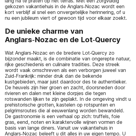
lang na te praten op het terras. Met een zorgvuldig
gekozen vakantiehuis in de Anglars‑Nozac wordt een
kort verblijf al snel een onvergetelijke herinnering, of u
nu een jubileum viert of gewoon tijd voor elkaar zoekt.
De unieke charme van
Anglars‑Nozac en de Lot‑Quercy
Wat Anglars‑Nozac en de bredere Lot‑Quercy zo
bijzonder maakt, is de combinatie van ongerepte natuur,
rijke geschiedenis en culinaire tradities. Deze streek
wordt vaak omschreven als een verborgen juweel van
Zuid‑Frankrijk: minder druk dan de bekende
kustgebieden, maar juist daardoor des te authentieker.
De heuvels zijn hier groen en zacht, doorsneden door
rivieren en dalen met kleine dorpjes die tegen
rotswanden lijken te zijn geplakt. In de omgeving vindt u
prehistorische grotten, kastelen op rotspunten en
pelgrimsroutes die al eeuwenlang worden bewandeld.
De gastronomie is een verhaal op zich: truffels, foie
gras, eend, noten en karaktervolle wijnen vormen de
basis van lange diners. Vanuit uw vakantiehuis in
Anglars‑Nozac beleeft u dit alles in uw eigen tempo. U