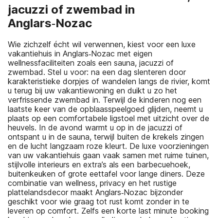
jacuzzi of zwembad in
Anglars‑Nozac
Wie zichzelf écht wil verwennen, kiest voor een luxe
vakantiehuis in Anglars‑Nozac met eigen
wellnessfaciliteiten zoals een sauna, jacuzzi of
zwembad. Stel u voor: na een dag slenteren door
karakteristieke dorpjes of wandelen langs de rivier, komt
u terug bij uw vakantiewoning en duikt u zo het
verfrissende zwembad in. Terwijl de kinderen nog een
laatste keer van de opblaasspeelgoed glijden, neemt u
plaats op een comfortabele ligstoel met uitzicht over de
heuvels. In de avond warmt u op in de jacuzzi of
ontspant u in de sauna, terwijl buiten de krekels zingen
en de lucht langzaam roze kleurt. De luxe voorzieningen
van uw vakantiehuis gaan vaak samen met ruime tuinen,
stijlvolle interieurs en extra’s als een barbecuehoek,
buitenkeuken of grote eettafel voor lange diners. Deze
combinatie van wellness, privacy en het rustige
plattelandsdecor maakt Anglars‑Nozac bijzonder
geschikt voor wie graag tot rust komt zonder in te
leveren op comfort. Zelfs een korte last minute booking