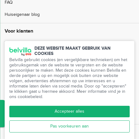
FAQ
Huiseigenaar blog
Voor klanten
Veelgestelde vragen
DEZE WEBSITE MAAKT GEBRUIK VAN
COOKIES
Klantenservice
Belvilla gebruikt cookies (en vergelijkbare technieken) om het
gebruiksgemak van de website te vergroten en de website
Mijn Belvilla
persoonlijker te maken. Met deze cookies kunnen Belvilla en
derde partijen u op en mogelijk ook buiten onze website
Pers
volgen, advertenties afstemmen op uw interesses en u
informatie laten delen via social media. Door op "accepteren"
te klikken gaat u hiermee akkoord. Meer informatie vind je in
Partnerprogramma
ons cookiebeleid.
Vrienden uitnodigen
Accepteer alles
Reisbureaus
Pas voorkeuren aan
© Belvilla 1980 - 2026 '
Belvilla
' en het
Belvilla
-logo zijn