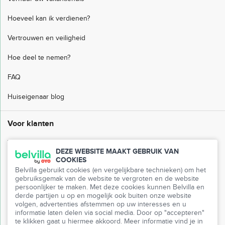
Hoeveel kan ik verdienen?
Vertrouwen en veiligheid
Hoe deel te nemen?
FAQ
Huiseigenaar blog
Voor klanten
Veelgestelde vragen
DEZE WEBSITE MAAKT GEBRUIK VAN
COOKIES
Klantenservice
Belvilla gebruikt cookies (en vergelijkbare technieken) om het
gebruiksgemak van de website te vergroten en de website
Mijn Belvilla
persoonlijker te maken. Met deze cookies kunnen Belvilla en
derde partijen u op en mogelijk ook buiten onze website
Pers
volgen, advertenties afstemmen op uw interesses en u
informatie laten delen via social media. Door op "accepteren"
Partnerprogramma
te klikken gaat u hiermee akkoord. Meer informatie vind je in