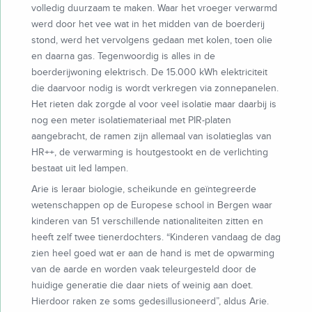
volledig duurzaam te maken. Waar het vroeger verwarmd
werd door het vee wat in het midden van de boerderij
stond, werd het vervolgens gedaan met kolen, toen olie
en daarna gas. Tegenwoordig is alles in de
boerderijwoning elektrisch. De 15.000 kWh elektriciteit
die daarvoor nodig is wordt verkregen via zonnepanelen.
Het rieten dak zorgde al voor veel isolatie maar daarbij is
nog een meter isolatiemateriaal met PIR-platen
aangebracht, de ramen zijn allemaal van isolatieglas van
HR++, de verwarming is houtgestookt en de verlichting
bestaat uit led lampen.
Arie is leraar biologie, scheikunde en geïntegreerde
wetenschappen op de Europese school in Bergen waar
kinderen van 51 verschillende nationaliteiten zitten en
heeft zelf twee tienerdochters. “Kinderen vandaag de dag
zien heel goed wat er aan de hand is met de opwarming
van de aarde en worden vaak teleurgesteld door de
huidige generatie die daar niets of weinig aan doet.
Hierdoor raken ze soms gedesillusioneerd”, aldus Arie.