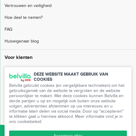
Vertrouwen en veiligheid
Hoe deel te nemen?
FAQ
Huiseigenaar blog
Voor klanten
Veelgestelde vragen
DEZE WEBSITE MAAKT GEBRUIK VAN
COOKIES
Klantenservice
Belvilla gebruikt cookies (en vergelijkbare technieken) om het
gebruiksgemak van de website te vergroten en de website
Mijn Belvilla
persoonlijker te maken. Met deze cookies kunnen Belvilla en
derde partijen u op en mogelijk ook buiten onze website
Pers
volgen, advertenties afstemmen op uw interesses en u
informatie laten delen via social media. Door op "accepteren"
te klikken gaat u hiermee akkoord. Meer informatie vind je in
Partnerprogramma
ons cookiebeleid.
Vrienden uitnodigen