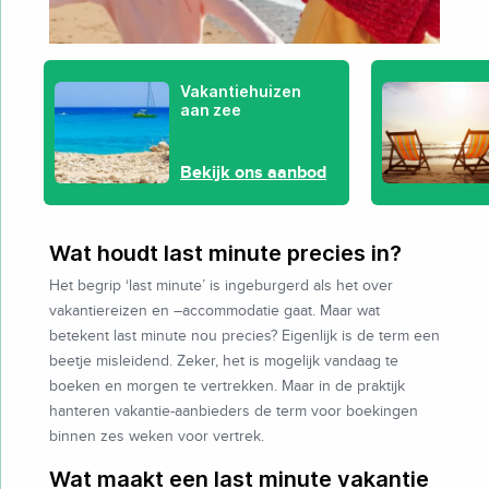
Vakantiehuizen
aan zee
Bekijk ons aanbod
Wat houdt last minute precies in?
Het begrip ‘last minute’ is ingeburgerd als het over
vakantiereizen en –accommodatie gaat. Maar wat
betekent last minute nou precies? Eigenlijk is de term een
beetje misleidend. Zeker, het is mogelijk vandaag te
boeken en morgen te vertrekken. Maar in de praktijk
hanteren vakantie-aanbieders de term voor boekingen
binnen zes weken voor vertrek.
Wat maakt een last minute vakantie