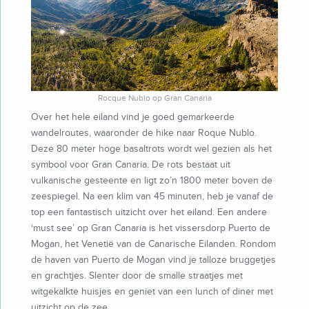
Rocque Nublo op Gran Canaria
Over het hele eiland vind je goed gemarkeerde
wandelroutes, waaronder de hike naar Roque Nublo.
Deze 80 meter hoge basaltrots wordt wel gezien als het
symbool voor Gran Canaria. De rots bestaat uit
vulkanische gesteente en ligt zo’n 1800 meter boven de
zeespiegel. Na een klim van 45 minuten, heb je vanaf de
top een fantastisch uitzicht over het eiland. Een andere
‘must see’ op Gran Canaria is het vissersdorp Puerto de
Mogan, het Venetië van de Canarische Eilanden. Rondom
de haven van Puerto de Mogan vind je talloze bruggetjes
en grachtjes. Slenter door de smalle straatjes met
witgekalkte huisjes en geniet van een lunch of diner met
uitzicht op de zee.