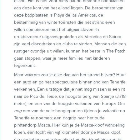
eiland. Het is niet voor niets dat de bekende badplaatsen
aan deze kant van het eiland liggen. De beroemdste van
deze badplaatsen is Playa de las Américas, de
bestemming van wintertoeristen die het strandleven
willen combineren met het uitgaansleven. In
drukbezochte uitgaansgebieden als Veronica en Starco
zijn veel discotheken en clubs te vinden. Mensen die een
rustiger avondje uit willen, kunnen het beste in The Patch
gaan stappen, waar je meer families met kinderen
tegenkomt.
Maar waarom zou je elke dag aan het strand blijven? Huur
een auto en ga het spectaculaire binnenland van Tenerife
verkennen. Een uitstapje dat je niet mag missen is een rit
naar de Pico del Teide, de hoogste berg van Spanje (3.718
meter), en een van de hoogste vulkanen van Europa. Om
nog
een van de vele hoogtepunten tijdens je vakantie op
Tenerife te noemen: een dagtrip naar het oude
piratendorp Masca. Hier kun je de Masca-kloof wandeling
lopen, een tocht van vijf kilometer door de Masca kloof,
die eindigt op een rotsachtig strandje. Vanaf hier kun je