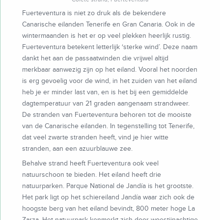
Fuerteventura is niet zo druk als de bekendere
Canarische eilanden Tenerife en Gran Canaria. Ook in de
wintermaanden is het er op veel plekken heerlijk rustig.
Fuerteventura betekent letterlijk ‘sterke wind’. Deze naam
dankt het aan de passaatwinden die vrijwel altijd
merkbaar aanwezig zijn op het eiland. Vooral het noorden
is erg gevoelig voor de wind, in het zuiden van het eiland
heb je er minder last van, en is het bij een gemiddelde
dagtemperatuur van 21 graden aangenaam strandweer.
De stranden van Fuerteventura behoren tot de mooiste
van de Canarische eilanden. In tegenstelling tot Tenerife,
dat veel zwarte stranden heeft, vind je hier witte
stranden, aan een azuurblauwe zee.
Behalve strand heeft Fuerteventura ook veel
natuurschoon te bieden. Het eiland heeft drie
natuurparken. Parque National de Jandía is het grootste.
Het park ligt op het schiereiland Jandía waar zich ook de
hoogste berg van het eiland bevindt, 800 meter hoge La
Zarza. Het natuurpark kenmerkt zich door woestijnachtige