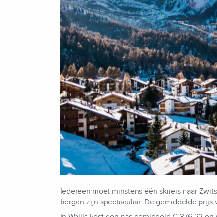
Iedereen moet minstens één skireis naar Zwits
bergen zijn spectaculair. De gemiddelde prijs 
In Wallis kost een pas gemiddeld € 376,22 en 