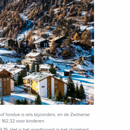
f fondue is iets bijzonders, en de Zwitserse
€ 162,32 voor kinderen.
,75. Het is het goedkoopst in het skigebied