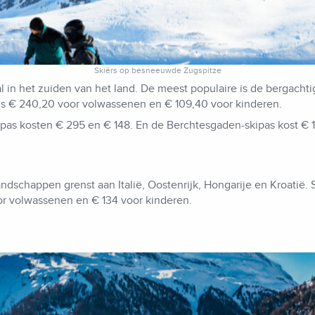
Skiërs op besneeuwde Zugspitze
l in het zuiden van het land. De meest populaire is de bergachti
 is € 240,20 voor volwassenen en € 109,40 voor kinderen.
ipas kosten € 295 en € 148. En de Berchtesgaden-skipas kost € 
andschappen grenst aan Italië, Oostenrijk, Hongarije en Kroatië. 
or volwassenen en € 134 voor kinderen.