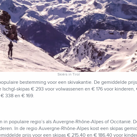
Skiërs in Tirol
 populaire bestemming voor een skivakantie. De gemiddelde prij
de Ischgl-skipas € 293 voor volwassenen en € 176 voor kinderen,
 € 338 en € 169.
n in populaire regio’s als Auvergne-Rhône-Alpes of Occitanië. De
nderen. In de regio Auvergne-Rhône-Alpes kost een skipas gemi
gemiddelde prijs voor een skipas € 215,40 en € 186,40 voor kind