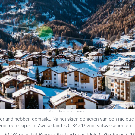
Matterhorn in de winter
erland hebben gemaakt. Na het skiën genieten van een raclette o
voor een skipas in Zwitserland is € 342,17 voor volwassenen en 
€ 207,84 en in het Berner Oberland gemiddeld € 363,55 en € 179