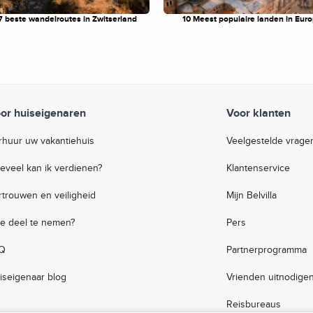
7 beste wandelroutes in Zwitserland
10 Meest populaire landen in Eur
or huiseigenaren
Voor klanten
rhuur uw vakantiehuis
Veelgestelde vrage
eveel kan ik verdienen?
Klantenservice
rtrouwen en veiligheid
Mijn Belvilla
e deel te nemen?
Pers
Q
Partnerprogramma
iseigenaar blog
Vrienden uitnodige
Reisbureaus