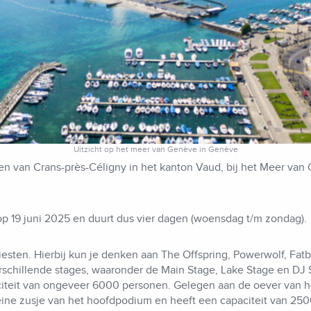
Uitzicht op het meer van Genève in Genève
ven van Crans-près-Céligny in het kanton Vaud, bij het Meer van 
 op 19 juni 2025 en duurt dus vier dagen (woensdag t/m zondag).
tiesten. Hierbij kun je denken aan The Offspring, Powerwolf, F
schillende stages, waaronder de Main Stage, Lake Stage en DJ St
teit van ongeveer 6000 personen. Gelegen aan de oever van het
eine zusje van het hoofdpodium en heeft een capaciteit van 25