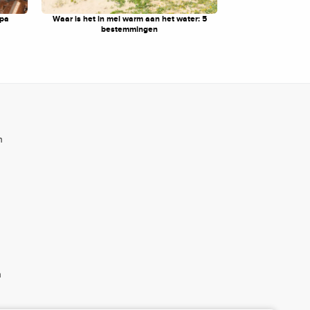
opa
Waar is het in mei warm aan het water: 5
bestemmingen
n
n