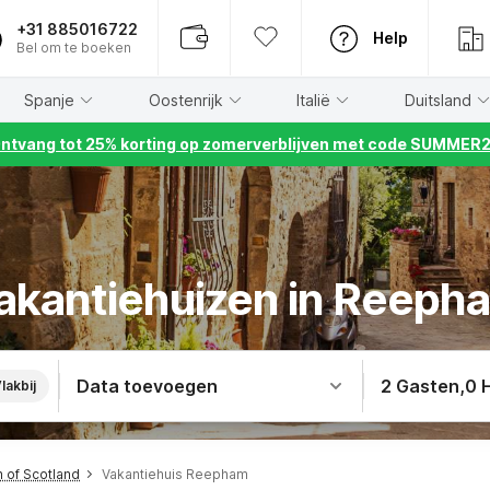
+31 885016722
Help
Bel om te boeken
Spanje
Oostenrijk
Italië
Duitsland
ntvang tot 25% korting op zomerverblijven met code SUMMER
akantiehuizen in Reeph
Data toevoegen
2 Gasten
,
0 
lakbij
h of Scotland
Vakantiehuis Reepham