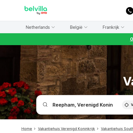
WIZARD MEMBER
Netherlands
België
Frankrijk
O
V
V
Home
Vakantiehuis Verenigd Koninkrijk
Vakantiehuis Sout