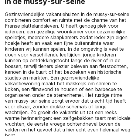
in de mussy-sur-seine
Gezinsvriendelijke vakantiehuizen in de mussy-sur-seine
combineren comfort en ruimte met de charme van het
Franse plattelandsleven. U heeft genoeg plek voor
iedereen: een gezellige woonkamer voor gezamenlijke
spelletjes, meerdere slaapkamers zodat ieder zijn eigen
hoekje heeft en vaak een fijne buitenruimte waar
kinderen vrij kunnen spelen. In de omgeving is veel te
doen voor verschillende leeftijden: jonge kinderen
kunnen op ontdekkingstocht langs de rivier of in de
bossen, terwijl tieners plezier beleven aan fietstochten,
kanoën in de buurt of het bezoeken van historische
stadjes en markten. Een gezinsvriendelijke
vakantiewoning maakt het makkelijk om samen te
koken, een filmavond te houden of een barbecue te
organiseren onder de sterrenhemel. Het rustige ritme
van mussy-sur-seine zorgt ervoor dat u echt tijd heeft
voor elkaar, zonder drukke schema’s of lange
wachtrijen. Zo groeit de vakantie uit tot een reeks
warme herinneringen: een zelfgebakken taart met lokale
vruchten, de eerste vroege ochtendnevel boven de
velden en het gevoel dat u hier echt even helemaal weg
bent.