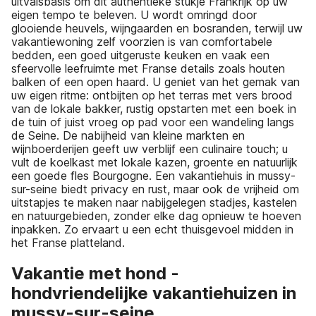
uitvalsbasis om dit authentieke stukje Frankrijk op uw
eigen tempo te beleven. U wordt omringd door
glooiende heuvels, wijngaarden en bosranden, terwijl uw
vakantiewoning zelf voorzien is van comfortabele
bedden, een goed uitgeruste keuken en vaak een
sfeervolle leefruimte met Franse details zoals houten
balken of een open haard. U geniet van het gemak van
uw eigen ritme: ontbijten op het terras met vers brood
van de lokale bakker, rustig opstarten met een boek in
de tuin of juist vroeg op pad voor een wandeling langs
de Seine. De nabijheid van kleine markten en
wijnboerderijen geeft uw verblijf een culinaire touch; u
vult de koelkast met lokale kazen, groente en natuurlijk
een goede fles Bourgogne. Een vakantiehuis in mussy-
sur-seine biedt privacy en rust, maar ook de vrijheid om
uitstapjes te maken naar nabijgelegen stadjes, kastelen
en natuurgebieden, zonder elke dag opnieuw te hoeven
inpakken. Zo ervaart u een echt thuisgevoel midden in
het Franse platteland.
Vakantie met hond -
hondvriendelijke vakantiehuizen in
mussy-sur-seine