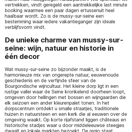
vertrekken, vindt geregeld een aantrekkelijke last minute
booking waarmee een paar dagen ertussenuit heel
haalbaar wordt. Zo is de mussy-sur-seine een
bestemming waar iedere vakantieganger zijn ideale
verblijfsvorm vindt.
De unieke charme van mussy-sur-
seine: wijn, natuur en historie in
één decor
Wat mussy-sur-seine zo bijzonder maakt, is de
harmonieuze mix van ongerepte natuur, eeuwenoude
geschiedenis en de verfijnde sfeer van de
Bourgondische wijncultuur. Het kleine dorp ligt in een
rustige vallei waar de Seine kronkelend doorheen loopt,
omgeven door hellingen met bossen en wijngaarden die
elk seizoen een ander kleurenpalet tonen. In het
dorpscentrum ontdekt u smalle straatjes, traditionele
huizen in natuursteen en een kerk die al eeuwen over de
omgeving waakt. Op korte rijafstand liggen châteaus en
historische stadjes waar u door middeleeuwse steegjes
dwaalt en lokale markten bezoekt. De regio staat