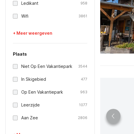
Ledikant
958
Wifi
3861
+ Meer weergeven
Plaats
Niet Op Een Vakantiepark
3544
In Skigebied
477
Op Een Vakantiepark
963
Leerzijde
1077
Aan Zee
2806