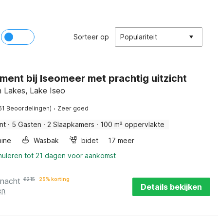
Sorteer op
Populariteit
ent bij Iseomeer met prachtig uitzicht
an Lakes, Lake Iseo
·
61 Beoordelingen)
Zeer goed
nt
·
5 Gasten
·
2 Slaapkamers
·
100 m² oppervlakte
ine
Wasbak
bidet
17 meer
nuleren tot 21 dagen voor aankomst
 nacht
€
215
25% korting
Details bekijken
en