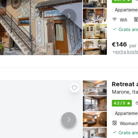
Apparteme
Wifi
Gratis a
€
146
per
+
extra kost
Retreat 
Marone, Ita
4.2 / 5
(
Apparteme
Wasmach
Gratis a