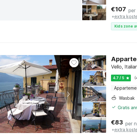
€
107
per
+
extra kost
Kids zone a
Appartem
Vello, Itali
4.7 / 5
(
Apparteme
Wasbak
Gratis a
€
83
per 
+
extra kost