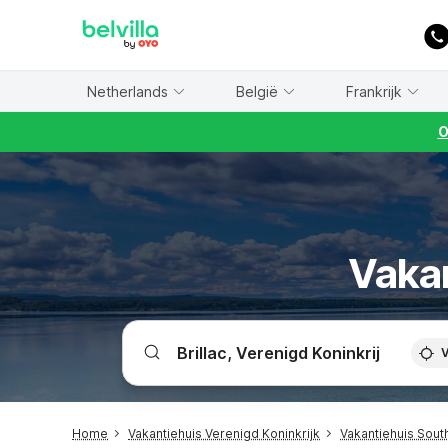
WIZARD MEMBER
Netherlands
België
Frankrijk
O
Vakan
V
Home
Vakantiehuis Verenigd Koninkrijk
Vakantiehuis Sout