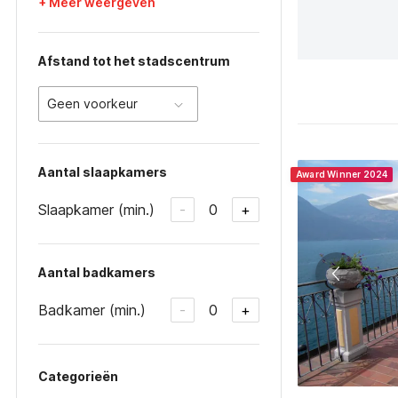
+ Meer weergeven
Afstand tot het stadscentrum
Geen voorkeur
Aantal slaapkamers
Award Winner 2024
Slaapkamer (min.)
0
-
+
Aantal badkamers
Badkamer (min.)
0
-
+
Categorieën