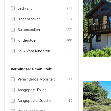
Ledikant
958
Binnenspellen
504
Buitenspellen
1771
Kinderstoel
1961
Leuk Voor Kinderen
1183
Verminderde mobiliteit
Verminderde Mobiliteit
44
Aangepast Toilet
23
Aangepaste Douche
30