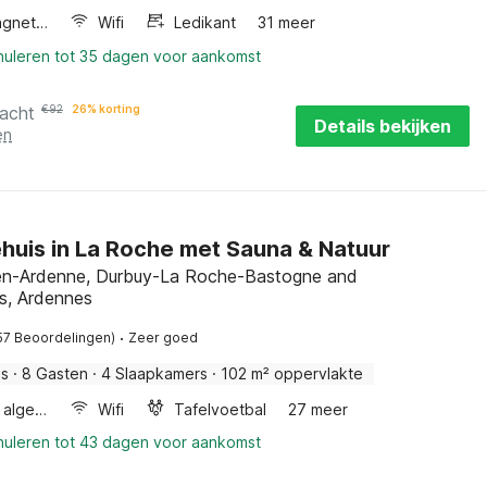
Combimagnetron
Wifi
Ledikant
31 meer
nnuleren tot 35 dagen voor aankomst
nacht
€
92
26% korting
Details bekijken
en
huis in La Roche met Sauna & Natuur
n-Ardenne, Durbuy-La Roche-Bastogne and
s, Ardennes
·
57 Beoordelingen)
Zeer goed
is
·
8 Gasten
·
4 Slaapkamers
·
102 m² oppervlakte
Wellness algemeen
Wifi
Tafelvoetbal
27 meer
nnuleren tot 43 dagen voor aankomst