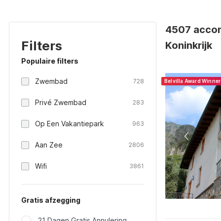
4507 accom
Filters
Koninkrijk
Populaire filters
Zwembad
728
Belvilla Award Winne
Privé Zwembad
283
Op Een Vakantiepark
963
Aan Zee
2806
Wifi
3861
Gratis afzegging
21 Dagen Gratis Annulering