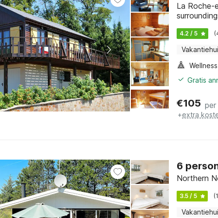
La Roche-e
surrounding
4.2 / 5
(
Vakantiehu
Gratis a
€
105
per
+
extra kost
6 person
Northern N
3.5 / 5
(
Vakantiehu