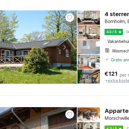
4 sterren
Bornholm, 
4.5 / 5
(
Vakantiehu
Wasmach
Gratis a
€
121
per 
+
extra kost
Appartem
Morschwille
4.3 / 5
(