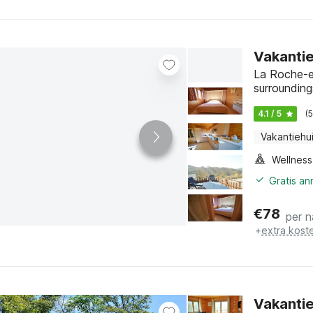
Vakantie
La Roche-e
surrounding
4.1 / 5
(
Vakantiehu
Gratis a
€
78
per n
+
extra kost
Vakantie