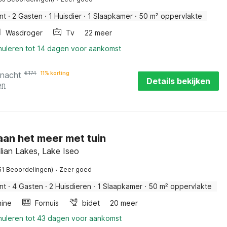
nt
·
2 Gasten
·
1 Huisdier
·
1 Slaapkamer
·
50 m² oppervlakte
Wasdroger
Tv
22 meer
nnuleren tot 14 dagen voor aankomst
 nacht
€
174
11% korting
Details bekijken
en
aan het meer met tuin
lian Lakes, Lake Iseo
·
51 Beoordelingen)
Zeer goed
nt
·
4 Gasten
·
2 Huisdieren
·
1 Slaapkamer
·
50 m² oppervlakte
ine
Fornuis
bidet
20 meer
nnuleren tot 43 dagen voor aankomst