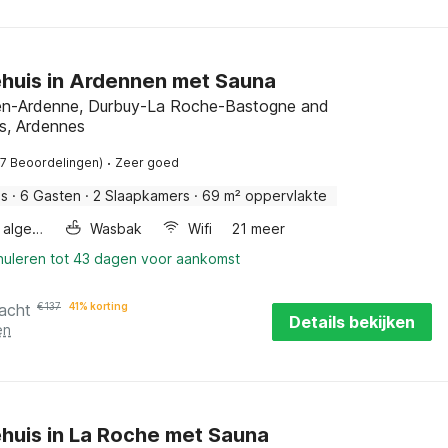
huis in Ardennen met Sauna
n-Ardenne, Durbuy-La Roche-Bastogne and
s, Ardennes
·
57 Beoordelingen)
Zeer goed
is
·
6 Gasten
·
2 Slaapkamers
·
69 m² oppervlakte
Wellness algemeen
Wasbak
Wifi
21 meer
nnuleren tot 43 dagen voor aankomst
acht
€
137
41% korting
Details bekijken
en
huis in La Roche met Sauna