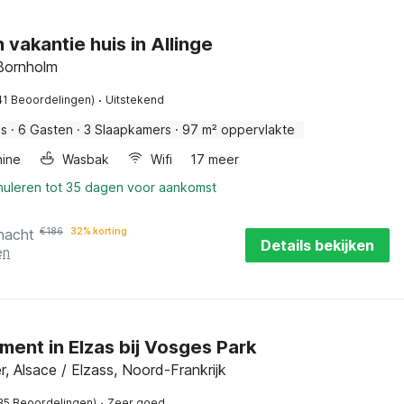
 vakantie huis in Allinge
Bornholm
·
41 Beoordelingen)
Uitstekend
is
·
6 Gasten
·
3 Slaapkamers
·
97 m² oppervlakte
ine
Wasbak
Wifi
17 meer
nnuleren tot 35 dagen voor aankomst
nacht
€
186
32% korting
Details bekijken
en
ent in Elzas bij Vosges Park
r, Alsace / Elzass, Noord-Frankrijk
·
35 Beoordelingen)
Zeer goed