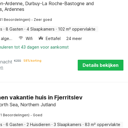
n-Ardenne, Durbuy-La Roche-Bastogne and
s, Ardennes
·
41 Beoordelingen)
Zeer goed
is
·
8 Gasten
·
4 Slaapkamers
·
102 m² oppervlakte
Wellness algemeen
Wifi
Eettafel
24 meer
nnuleren tot 43 dagen voor aankomst
 nacht
€
255
58% korting
Details bekijken
en
en vakantie huis in Fjerritslev
orth Sea, Northern Jutland
·
11 Beoordelingen)
Goed
is
·
6 Gasten
·
2 Huisdieren
·
3 Slaapkamers
·
83 m² oppervlakte