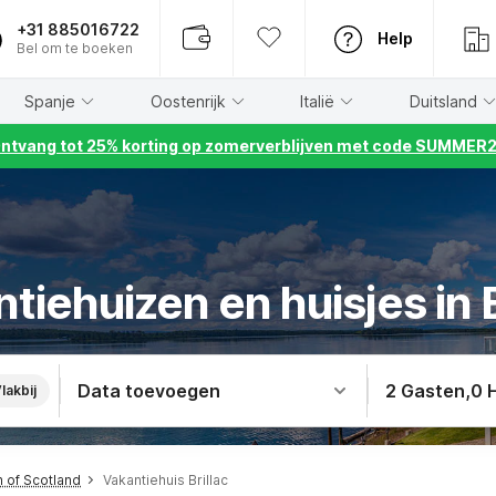
+31 885016722
Help
Bel om te boeken
Spanje
Oostenrijk
Italië
Duitsland
ntvang tot 25% korting op zomerverblijven met code SUMMER
tiehuizen en huisjes in B
Data toevoegen
2 Gasten
,
0 
lakbij
h of Scotland
Vakantiehuis Brillac