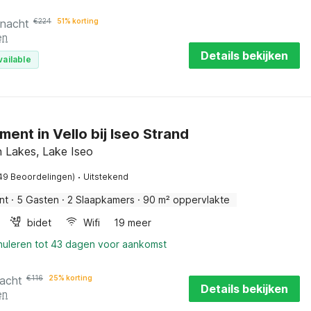
 nacht
€
224
51% korting
en
Details bekijken
vailable
ent in Vello bij Iseo Strand
an Lakes, Lake Iseo
·
49 Beoordelingen)
Uitstekend
nt
·
5 Gasten
·
2 Slaapkamers
·
90 m² oppervlakte
bidet
Wifi
19 meer
nnuleren tot 43 dagen voor aankomst
nacht
€
116
25% korting
Details bekijken
en