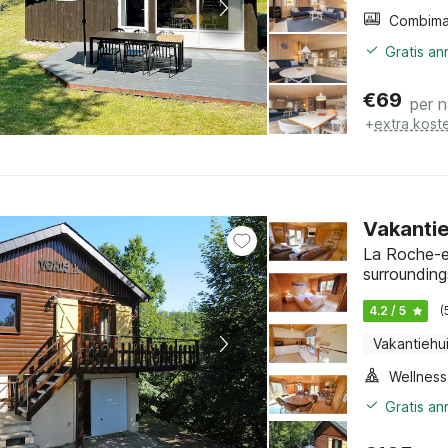
Gratis a
€
69
per 
+
extra kost
Vakantie
La Roche-e
surrounding
4.2 / 5
(
Vakantiehu
Gratis a