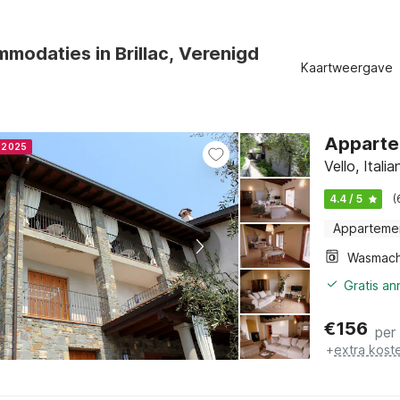
modaties in Brillac, Verenigd
Kaartweergave
Appartem
r 2025
Vello, Itali
4.4 / 5
(
Apparteme
Wasmach
Gratis an
€
156
per
+
extra kost