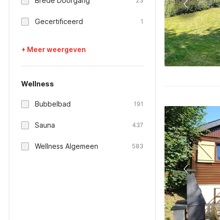
Brede Doorgang
23
Gecertificeerd
1
+ Meer weergeven
Wellness
Bubbelbad
191
Sauna
437
Wellness Algemeen
583