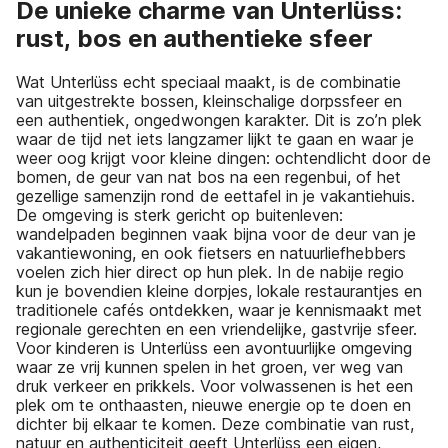
De unieke charme van Unterlüss:
rust, bos en authentieke sfeer
Wat Unterlüss echt speciaal maakt, is de combinatie
van uitgestrekte bossen, kleinschalige dorpssfeer en
een authentiek, ongedwongen karakter. Dit is zo’n plek
waar de tijd net iets langzamer lijkt te gaan en waar je
weer oog krijgt voor kleine dingen: ochtendlicht door de
bomen, de geur van nat bos na een regenbui, of het
gezellige samenzijn rond de eettafel in je vakantiehuis.
De omgeving is sterk gericht op buitenleven:
wandelpaden beginnen vaak bijna voor de deur van je
vakantiewoning, en ook fietsers en natuurliefhebbers
voelen zich hier direct op hun plek. In de nabije regio
kun je bovendien kleine dorpjes, lokale restaurantjes en
traditionele cafés ontdekken, waar je kennismaakt met
regionale gerechten en een vriendelijke, gastvrije sfeer.
Voor kinderen is Unterlüss een avontuurlijke omgeving
waar ze vrij kunnen spelen in het groen, ver weg van
druk verkeer en prikkels. Voor volwassenen is het een
plek om te onthaasten, nieuwe energie op te doen en
dichter bij elkaar te komen. Deze combinatie van rust,
natuur en authenticiteit geeft Unterlüss een eigen,