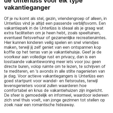
de Unterlüss voor elk type
vakantieganger
Of je nu komt als stel, gezin, vriendengroep of alleen, in
Unterlüss vind je altijd een passende verblijfsvorm. Een
vakantiepark in de Unterlüss is ideaal als je graag wat
extra faciliteiten om je heen hebt, zoals speeltuinen,
eventueel fietsverhuur of gezamenlijke recreatieruimtes.
Hier kunnen kinderen veilig spelen en snel vriendjes
maken, terwijl jij zelf geniet van een ontspannen kop
koffie op het terras van je vakantiehuisje. Geef je de
voorkeur aan volledige rust en privacy, dan is een
losstaande vakantiewoning meer iets voor jou: geen
directe buren, volop ruimte om te lezen, te schrijven of
te mediteren, en ‘s avonds in alle stilte nagenieten van
je dag. Voor actieve vakantiegangers is Unterlüss een
goed startpunt voor wandel- en fietsroutes, terwijl
levensgenieters vooral zullen waarderen hoe
comfortabel en knus de vakantiehuizen zijn ingericht.
De sfeer is gemoedelijk en informeel, waardoor iedereen
zich snel thuis voelt, van jonge gezinnen tot stellen op
zoek naar een romantische hideaway.