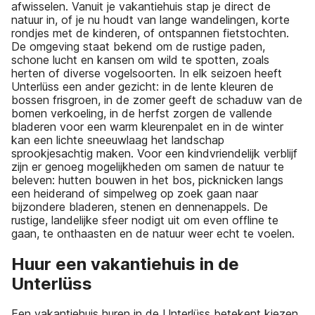
afwisselen. Vanuit je vakantiehuis stap je direct de
natuur in, of je nu houdt van lange wandelingen, korte
rondjes met de kinderen, of ontspannen fietstochten.
De omgeving staat bekend om de rustige paden,
schone lucht en kansen om wild te spotten, zoals
herten of diverse vogelsoorten. In elk seizoen heeft
Unterlüss een ander gezicht: in de lente kleuren de
bossen frisgroen, in de zomer geeft de schaduw van de
bomen verkoeling, in de herfst zorgen de vallende
bladeren voor een warm kleurenpalet en in de winter
kan een lichte sneeuwlaag het landschap
sprookjesachtig maken. Voor een kindvriendelijk verblijf
zijn er genoeg mogelijkheden om samen de natuur te
beleven: hutten bouwen in het bos, picknicken langs
een heiderand of simpelweg op zoek gaan naar
bijzondere bladeren, stenen en dennenappels. De
rustige, landelijke sfeer nodigt uit om even offline te
gaan, te onthaasten en de natuur weer echt te voelen.
Huur een vakantiehuis in de
Unterlüss
Een vakantiehuis huren in de Unterlüss betekent kiezen