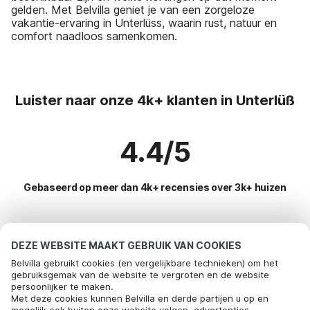
gelden. Met Belvilla geniet je van een zorgeloze
vakantie-ervaring in Unterlüss, waarin rust, natuur en
comfort naadloos samenkomen.
Luister naar onze 4k+ klanten in Unterlüß
4.4/5
Gebaseerd op meer dan 4k+ recensies over 3k+ huizen
Meest populaire bestemmingen voor
DEZE WEBSITE MAAKT GEBRUIK VAN COOKIES
vakantie
Belvilla gebruikt cookies (en vergelijkbare technieken) om het
gebruiksgemak van de website te vergroten en de website
persoonlijker te maken.
Top steden met top voorzieningen voor vakantie
Met deze cookies kunnen Belvilla en derde partijen u op en