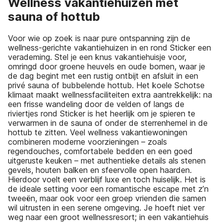
Wellness vakantiehuizen met
sauna of hottub
Voor wie op zoek is naar pure ontspanning zijn de
wellness-gerichte vakantiehuizen in en rond Sticker een
verademing. Stel je een knus vakantiehuisje voor,
omringd door groene heuvels en oude bomen, waar je
de dag begint met een rustig ontbijt en afsluit in een
privé sauna of bubbelende hottub. Het koele Schotse
klimaat maakt wellnessfaciliteiten extra aantrekkelijk: na
een frisse wandeling door de velden of langs de
riviertjes rond Sticker is het heerlijk om je spieren te
verwarmen in de sauna of onder de sterrenhemel in de
hottub te zitten. Veel wellness vakantiewoningen
combineren moderne voorzieningen – zoals
regendouches, comfortabele bedden en een goed
uitgeruste keuken – met authentieke details als stenen
gevels, houten balken en sfeervolle open haarden.
Hierdoor voelt een verblijf luxe en toch huiselijk. Het is
de ideale setting voor een romantische escape met z’n
tweeën, maar ook voor een groep vrienden die samen
wil uitrusten in een serene omgeving. Je hoeft niet ver
weg naar een groot wellnessresort; in een vakantiehuis