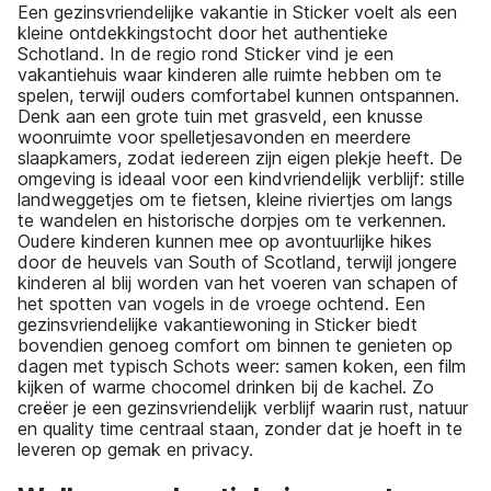
Een gezinsvriendelijke vakantie in Sticker voelt als een
kleine ontdekkingstocht door het authentieke
Schotland. In de regio rond Sticker vind je een
vakantiehuis waar kinderen alle ruimte hebben om te
spelen, terwijl ouders comfortabel kunnen ontspannen.
Denk aan een grote tuin met grasveld, een knusse
woonruimte voor spelletjesavonden en meerdere
slaapkamers, zodat iedereen zijn eigen plekje heeft. De
omgeving is ideaal voor een kindvriendelijk verblijf: stille
landweggetjes om te fietsen, kleine riviertjes om langs
te wandelen en historische dorpjes om te verkennen.
Oudere kinderen kunnen mee op avontuurlijke hikes
door de heuvels van South of Scotland, terwijl jongere
kinderen al blij worden van het voeren van schapen of
het spotten van vogels in de vroege ochtend. Een
gezinsvriendelijke vakantiewoning in Sticker biedt
bovendien genoeg comfort om binnen te genieten op
dagen met typisch Schots weer: samen koken, een film
kijken of warme chocomel drinken bij de kachel. Zo
creëer je een gezinsvriendelijk verblijf waarin rust, natuur
en quality time centraal staan, zonder dat je hoeft in te
leveren op gemak en privacy.