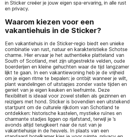
in Sticker creëer je jouw eigen spa-ervaring, in alle rust
en privacy.
Waarom kiezen voor een
vakantiehuis in de Sticker?
Een vakantiehuis in de Sticker-regio biedt een unieke
combinatie van rust, natuur en karakteristieke Schotse
charme. Hier ervaar je het authentieke platteland van
South of Scotland, met zijn uitgestrekte velden, oude
boerderijen en kleine gehuchten waar de tijd langzamer
lijkt te gaan. In een vakantiewoning heb je de vrijheid
om je eigen ritme te bepalen: je ontbijt wanneer je wilt,
plant wandelingen of uitstapjes zonder vaste tijden en
geniet van je eigen keuken en leefruimte. Deze
flexibiliteit is ideaal voor zowel stellen als gezinnen en
reizigers met hond. Sticker is bovendien een uitstekend
startpunt om de culturele rijkdom van Schotland te
ontdekken: historische kastelen, mystieke ruïnes en
charmante stadjes liggen op rijafstand, terwijl je ’s
avonds altijd terugkeert naar de rust van je
vakantiehuisje in de heuvels. In plaats van een
standaard hotelkamer kies je voor ruimte, privacy en