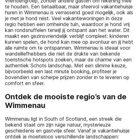
vriendengroep, zonder andere gasten om rekening mee
te houden. Een betaalbaar, maar sfeervol vakantiehuisje
huren in Wimmenau is verrassend goed mogelijk, ook als
je met je hond reist. Veel vakantiewoningen in deze
regio hebben een omheinde tuin, waardoor je hond vrij
kan rondsnuffelen terwijl jij ontspant aan het water. Dit
maakt een gezinsvriendelijk verblijf compleet: kinderen
kunnen spelen, de hond kan mee op avontuur en jij hebt
alle ruimte om te ontspannen. Wimmenau is ideaal voor
wandelliefhebbers die niet de drukte van bekende
toeristische hotspots zoeken, maar de charme van een
authentiek Schots landschap. Met een slimme keuze,
bijvoorbeeld een last minute booking, profiteer je
bovendien van scherpe prijzen zonder in te leveren op
comfort en sfeer.
Ontdek de mooiste regio’s van de
Wimmenau
Wimmenau ligt in South of Scotland, een streek die
bekend staat om zijn ruige natuur, mysterieuze
geschiedenis en gastvrije sfeer. Vanaf je vakantiehuisje
ontdek je moeiteloos verschillende landschappen: