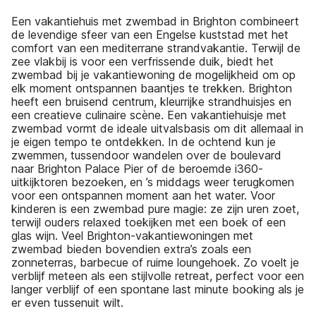
Een vakantiehuis met zwembad in Brighton combineert
de levendige sfeer van een Engelse kuststad met het
comfort van een mediterrane strandvakantie. Terwijl de
zee vlakbij is voor een verfrissende duik, biedt het
zwembad bij je vakantiewoning de mogelijkheid om op
elk moment ontspannen baantjes te trekken. Brighton
heeft een bruisend centrum, kleurrijke strandhuisjes en
een creatieve culinaire scène. Een vakantiehuisje met
zwembad vormt de ideale uitvalsbasis om dit allemaal in
je eigen tempo te ontdekken. In de ochtend kun je
zwemmen, tussendoor wandelen over de boulevard
naar Brighton Palace Pier of de beroemde i360-
uitkijktoren bezoeken, en ’s middags weer terugkomen
voor een ontspannen moment aan het water. Voor
kinderen is een zwembad pure magie: ze zijn uren zoet,
terwijl ouders relaxed toekijken met een boek of een
glas wijn. Veel Brighton-vakantiewoningen met
zwembad bieden bovendien extra’s zoals een
zonneterras, barbecue of ruime loungehoek. Zo voelt je
verblijf meteen als een stijlvolle retreat, perfect voor een
langer verblijf of een spontane last minute booking als je
er even tussenuit wilt.