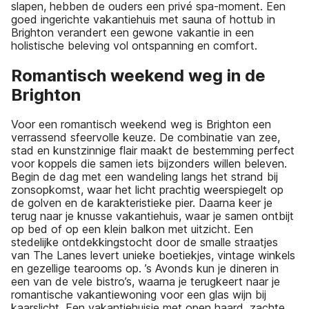
slapen, hebben de ouders een privé spa-moment. Een
goed ingerichte vakantiehuis met sauna of hottub in
Brighton verandert een gewone vakantie in een
holistische beleving vol ontspanning en comfort.
Romantisch weekend weg in de
Brighton
Voor een romantisch weekend weg is Brighton een
verrassend sfeervolle keuze. De combinatie van zee,
stad en kunstzinnige flair maakt de bestemming perfect
voor koppels die samen iets bijzonders willen beleven.
Begin de dag met een wandeling langs het strand bij
zonsopkomst, waar het licht prachtig weerspiegelt op
de golven en de karakteristieke pier. Daarna keer je
terug naar je knusse vakantiehuis, waar je samen ontbijt
op bed of op een klein balkon met uitzicht. Een
stedelijke ontdekkingstocht door de smalle straatjes
van The Lanes levert unieke boetiekjes, vintage winkels
en gezellige tearooms op. ’s Avonds kun je dineren in
een van de vele bistro’s, waarna je terugkeert naar je
romantische vakantiewoning voor een glas wijn bij
kaarslicht. Een vakantiehuisje met open haard, zachte