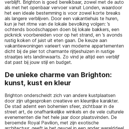
verblijft. Brighton is goed bereikbaar, zowel met de auto
als met het openbaar vervoer vanuit Londen, waardoor
het een ideale bestemming is voor zowel korte breaks
als langere verblijven. Door een vakantiehuis te huren,
kun je het ritme van de lokale bevolking volgen: ’s
ochtends boodschappen doen bij lokale bakkers, een
picknick voorbereiden voor op het strand, en ’s avonds
rustig koken of juist uit eten gaan. De keuze aan
vakantiewoningen varieert van moderne appartementen
dicht bij de pier tot charmante rijtjeshuizen in rustige
straatjes iets landinwaarts. Zo vind je altijd een verblijf
dat past bij jouw stijl en budget.
De unieke charme van Brighton:
kunst, kust en kleur
Brighton onderscheidt zich van andere kustplaatsen
door zijn uitgesproken creatieve en kleurrijke karakter.
De stad ademt een bohemien sfeer, zichtbaar in de
street art, de onafhankelijke winkels en de vele culturele
evenementen die het hele jaar door plaatsvinden. De
beroemde Royal Pavilion, met zijn exotische
architectuur, geeft je het gevoel in een ander werelddeel