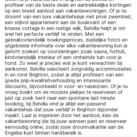
profiteer van de beste deals en aantrekkelijke kortingen
op een breed aanbod aan vakantiewoningen. Of je nu
droomt van een luxe vakantiehuisje met privé zwembad,
een stijlvol appartement aan de boulevard of een
knusse cottage in een rustige wijk, Belvilla helpt je om
snel het perfecte verblijf te vinden. Met een
gebruiksvriendelijk boekingsproces, duidelijke foto’s en
uitgebreide informatie over elke vakantiewoning kun je
gericht zoeken op voorzieningen zoals sauna, hottub,
kindvriendelijk interieur of een omheinde tuin voor je
hond. Zo weet je precies wat je kunt verwachten bij
aankomst. Belvilla selecteert zorgvuldig accommodaties
in en rond Brighton, zodat je altijd profiteert van een
goede prijs-kwaliteitverhouding en interessante
discounts, bijvoorbeeld in voor- en naseizoen. Of je nu
vroeg boekt om de mooiste plekjes te reserveren of
juist op zoek bent naar een spontane last minute
booking, bij Belvilla vind je altijd een passend
vakantiehuis dat jouw verblijf in Brighton bijzonder
maakt. Laat je inspireren door het aanbod, kies de
vakantiewoning die bij jouw wensen past en reserveer
eenvoudig online, zodat jouw droomvakantie aan de
Engelse kust binnen handbereik is.