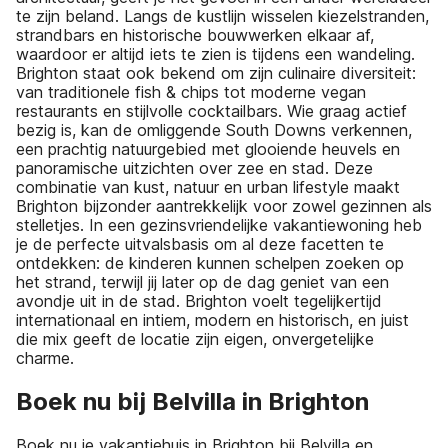
te zijn beland. Langs de kustlijn wisselen kiezelstranden,
strandbars en historische bouwwerken elkaar af,
waardoor er altijd iets te zien is tijdens een wandeling.
Brighton staat ook bekend om zijn culinaire diversiteit:
van traditionele fish & chips tot moderne vegan
restaurants en stijlvolle cocktailbars. Wie graag actief
bezig is, kan de omliggende South Downs verkennen,
een prachtig natuurgebied met glooiende heuvels en
panoramische uitzichten over zee en stad. Deze
combinatie van kust, natuur en urban lifestyle maakt
Brighton bijzonder aantrekkelijk voor zowel gezinnen als
stelletjes. In een gezinsvriendelijke vakantiewoning heb
je de perfecte uitvalsbasis om al deze facetten te
ontdekken: de kinderen kunnen schelpen zoeken op
het strand, terwijl jij later op de dag geniet van een
avondje uit in de stad. Brighton voelt tegelijkertijd
internationaal en intiem, modern en historisch, en juist
die mix geeft de locatie zijn eigen, onvergetelijke
charme.
Boek nu bij Belvilla in Brighton
Boek nu je vakantiehuis in Brighton bij Belvilla en