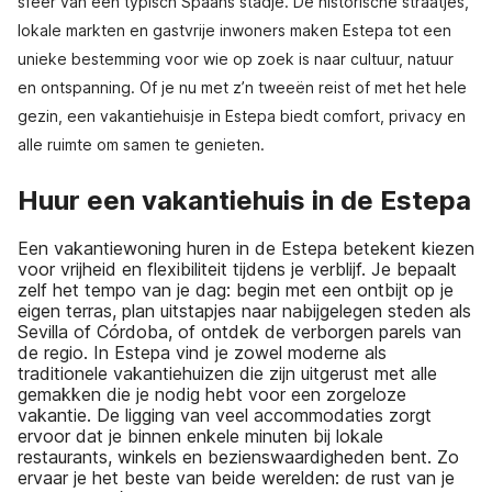
sfeer van een typisch Spaans stadje. De historische straatjes,
lokale markten en gastvrije inwoners maken Estepa tot een
unieke bestemming voor wie op zoek is naar cultuur, natuur
en ontspanning. Of je nu met z’n tweeën reist of met het hele
gezin, een vakantiehuisje in Estepa biedt comfort, privacy en
alle ruimte om samen te genieten.
Huur een vakantiehuis in de Estepa
Een vakantiewoning huren in de Estepa betekent kiezen
voor vrijheid en flexibiliteit tijdens je verblijf. Je bepaalt
zelf het tempo van je dag: begin met een ontbijt op je
eigen terras, plan uitstapjes naar nabijgelegen steden als
Sevilla of Córdoba, of ontdek de verborgen parels van
de regio. In Estepa vind je zowel moderne als
traditionele vakantiehuizen die zijn uitgerust met alle
gemakken die je nodig hebt voor een zorgeloze
vakantie. De ligging van veel accommodaties zorgt
ervoor dat je binnen enkele minuten bij lokale
restaurants, winkels en bezienswaardigheden bent. Zo
ervaar je het beste van beide werelden: de rust van je