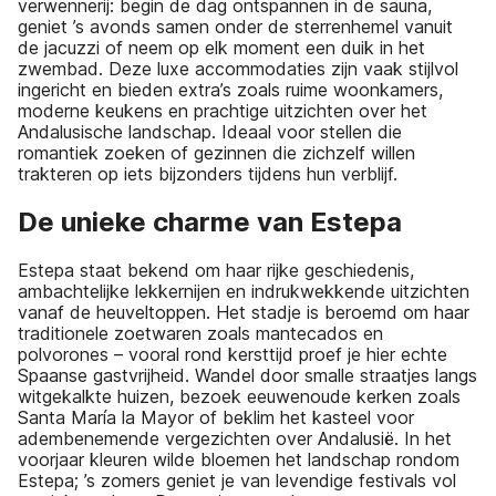
verwennerij: begin de dag ontspannen in de sauna,
geniet ’s avonds samen onder de sterrenhemel vanuit
de jacuzzi of neem op elk moment een duik in het
zwembad. Deze luxe accommodaties zijn vaak stijlvol
ingericht en bieden extra’s zoals ruime woonkamers,
moderne keukens en prachtige uitzichten over het
Andalusische landschap. Ideaal voor stellen die
romantiek zoeken of gezinnen die zichzelf willen
trakteren op iets bijzonders tijdens hun verblijf.
De unieke charme van Estepa
Estepa staat bekend om haar rijke geschiedenis,
ambachtelijke lekkernijen en indrukwekkende uitzichten
vanaf de heuveltoppen. Het stadje is beroemd om haar
traditionele zoetwaren zoals mantecados en
polvorones – vooral rond kersttijd proef je hier echte
Spaanse gastvrijheid. Wandel door smalle straatjes langs
witgekalkte huizen, bezoek eeuwenoude kerken zoals
Santa María la Mayor of beklim het kasteel voor
adembenemende vergezichten over Andalusië. In het
voorjaar kleuren wilde bloemen het landschap rondom
Estepa; ’s zomers geniet je van levendige festivals vol