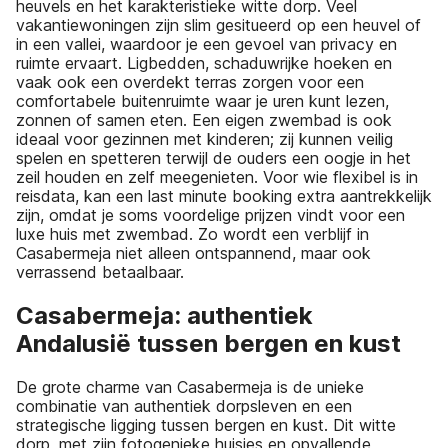
heuvels en het karakteristieke witte dorp. Veel
vakantiewoningen zijn slim gesitueerd op een heuvel of
in een vallei, waardoor je een gevoel van privacy en
ruimte ervaart. Ligbedden, schaduwrijke hoeken en
vaak ook een overdekt terras zorgen voor een
comfortabele buitenruimte waar je uren kunt lezen,
zonnen of samen eten. Een eigen zwembad is ook
ideaal voor gezinnen met kinderen; zij kunnen veilig
spelen en spetteren terwijl de ouders een oogje in het
zeil houden en zelf meegenieten. Voor wie flexibel is in
reisdata, kan een last minute booking extra aantrekkelijk
zijn, omdat je soms voordelige prijzen vindt voor een
luxe huis met zwembad. Zo wordt een verblijf in
Casabermeja niet alleen ontspannend, maar ook
verrassend betaalbaar.
Casabermeja: authentiek
Andalusië tussen bergen en kust
De grote charme van Casabermeja is de unieke
combinatie van authentiek dorpsleven en een
strategische ligging tussen bergen en kust. Dit witte
dorp, met zijn fotogenieke huisjes en opvallende