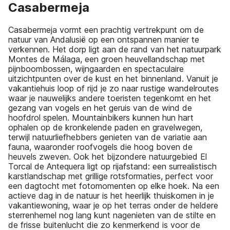
Casabermeja
Casabermeja vormt een prachtig vertrekpunt om de
natuur van Andalusië op een ontspannen manier te
verkennen. Het dorp ligt aan de rand van het natuurpark
Montes de Málaga, een groen heuvellandschap met
pijnboombossen, wijngaarden en spectaculaire
uitzichtpunten over de kust en het binnenland. Vanuit je
vakantiehuis loop of rijd je zo naar rustige wandelroutes
waar je nauwelijks andere toeristen tegenkomt en het
gezang van vogels en het geruis van de wind de
hoofdrol spelen. Mountainbikers kunnen hun hart
ophalen op de kronkelende paden en gravelwegen,
terwijl natuurliefhebbers genieten van de variatie aan
fauna, waaronder roofvogels die hoog boven de
heuvels zweven. Ook het bijzondere natuurgebied El
Torcal de Antequera ligt op rijafstand: een surrealistisch
karstlandschap met grillige rotsformaties, perfect voor
een dagtocht met fotomomenten op elke hoek. Na een
actieve dag in de natuur is het heerlijk thuiskomen in je
vakantiewoning, waar je op het terras onder de heldere
sterrenhemel nog lang kunt nagenieten van de stilte en
de frisse buitenlucht die zo kenmerkend is voor de