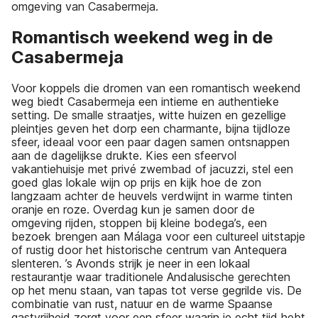
omgeving van Casabermeja.
Romantisch weekend weg in de
Casabermeja
Voor koppels die dromen van een romantisch weekend
weg biedt Casabermeja een intieme en authentieke
setting. De smalle straatjes, witte huizen en gezellige
pleintjes geven het dorp een charmante, bijna tijdloze
sfeer, ideaal voor een paar dagen samen ontsnappen
aan de dagelijkse drukte. Kies een sfeervol
vakantiehuisje met privé zwembad of jacuzzi, stel een
goed glas lokale wijn op prijs en kijk hoe de zon
langzaam achter de heuvels verdwijnt in warme tinten
oranje en roze. Overdag kun je samen door de
omgeving rijden, stoppen bij kleine bodega’s, een
bezoek brengen aan Málaga voor een cultureel uitstapje
of rustig door het historische centrum van Antequera
slenteren. ’s Avonds strijk je neer in een lokaal
restaurantje waar traditionele Andalusische gerechten
op het menu staan, van tapas tot verse gegrilde vis. De
combinatie van rust, natuur en de warme Spaanse
gastvrijheid zorgt voor een sfeer waarin je echt tijd hebt