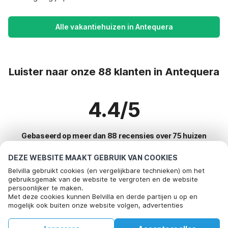
Alle vakantiehuizen in Antequera
Luister naar onze 88 klanten in Antequera
4.4/5
Gebaseerd op meer dan 88 recensies over 75 huizen
DEZE WEBSITE MAAKT GEBRUIK VAN COOKIES
Belvilla gebruikt cookies (en vergelijkbare technieken) om het
Meest populaire bestemmingen voor
gebruiksgemak van de website te vergroten en de website
persoonlijker te maken.
vakantie
Bel om te boeken
Met deze cookies kunnen Belvilla en derde partijen u op en
mogelijk ook buiten onze website volgen, advertenties
Top steden met top voorzieningen voor vakantie
afstemmen op uw interesses en u informatie laten delen via
social media.
Kindvriendelijke vakantiehuizen bayeux