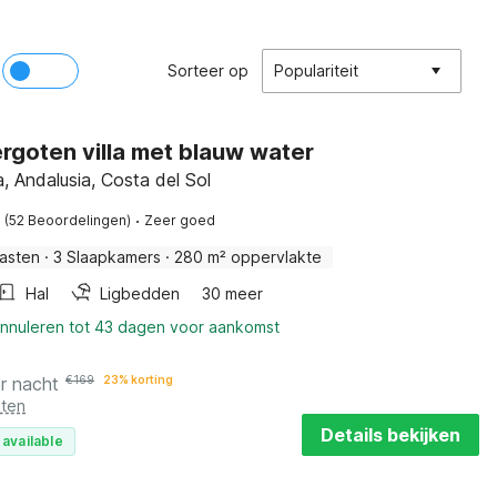
Sorteer op
Populariteit
rgoten villa met blauw water
, Andalusia, Costa del Sol
·
(52 Beoordelingen)
Zeer goed
asten
·
3 Slaapkamers
·
280 m² oppervlakte
Hal
Ligbedden
30 meer
annuleren tot 43 dagen voor aankomst
r nacht
€
169
23% korting
sten
Details bekijken
 available