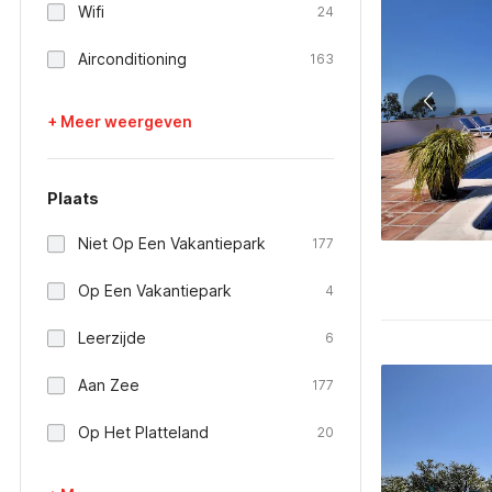
Wifi
24
Airconditioning
163
+ Meer weergeven
Plaats
Niet Op Een Vakantiepark
177
Op Een Vakantiepark
4
Leerzijde
6
Aan Zee
177
Op Het Platteland
20