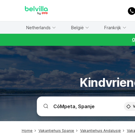
WIZARD MEMBER
Netherlands
België
Frankrijk
O
Kindvrien
V
Home
Vakantiehuis Spanje
Vakantiehuis Andalusië
Vaka