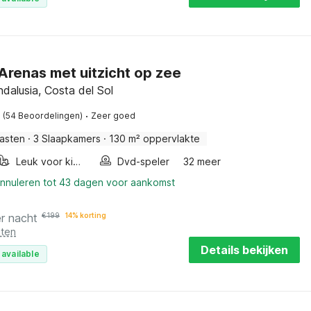
n Arenas met uitzicht op zee
ndalusia, Costa del Sol
·
(54 Beoordelingen)
Zeer goed
asten
·
3 Slaapkamers
·
130 m² oppervlakte
Leuk voor kinderen
Dvd-speler
32 meer
annuleren tot 43 dagen voor aankomst
r nacht
€
199
14% korting
sten
Details bekijken
 available