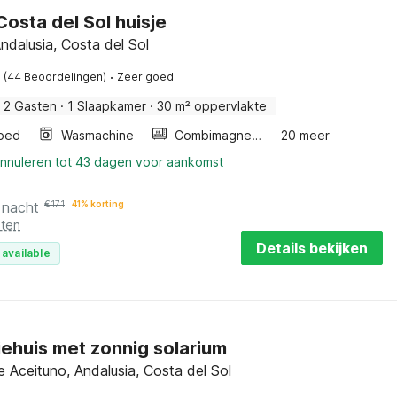
Costa del Sol huisje
Andalusia, Costa del Sol
·
(44 Beoordelingen)
Zeer goed
2 Gasten
·
1 Slaapkamer
·
30 m² oppervlakte
bed
Wasmachine
Combimagnetron
20 meer
annuleren tot 43 dagen voor aankomst
 nacht
€
171
41% korting
sten
Details bekijken
 available
ehuis met zonnig solarium
e Aceituno, Andalusia, Costa del Sol