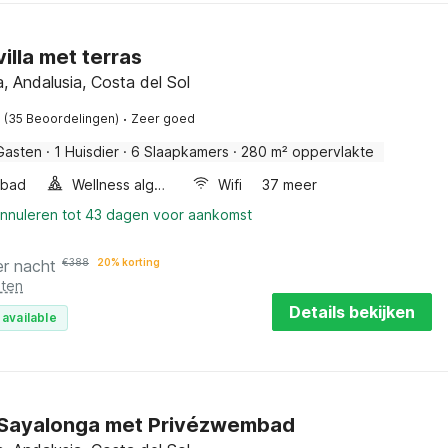
villa met terras
, Andalusia, Costa del Sol
·
(35 Beoordelingen)
Zeer goed
Gasten
·
1 Huisdier
·
6 Slaapkamers
·
280 m² oppervlakte
lbad
Wellness algemeen
Wifi
37 meer
annuleren tot 43 dagen voor aankomst
er nacht
€
388
20% korting
sten
Details bekijken
 available
in Sayalonga met Privézwembad