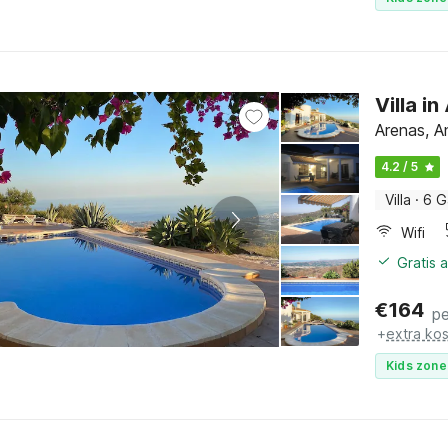
Villa i
Arenas, A
4.2 / 5
Villa
·
6 G
Wifi
Gratis 
€
164
pe
+
extra ko
Kids zone