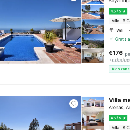
Sayalonga
4.5 / 5
Villa
·
6 G
Wifi
Gratis 
€
176
pe
+
extra ko
Kids zone
Villa m
Arenas, A
4.5 / 5
Villa
·
8 G