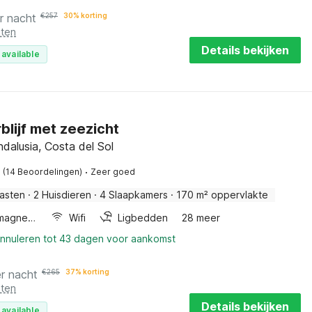
r nacht
€
257
30% korting
sten
Details bekijken
 available
rblijf met zeezicht
ndalusia, Costa del Sol
·
(14 Beoordelingen)
Zeer goed
asten
·
2 Huisdieren
·
4 Slaapkamers
·
170 m² oppervlakte
Combimagnetron
Wifi
Ligbedden
28 meer
annuleren tot 43 dagen voor aankomst
r nacht
€
265
37% korting
sten
Details bekijken
 available