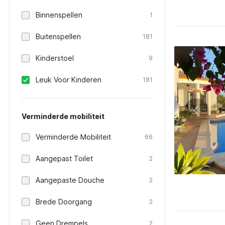
Binnenspellen
1
Buitenspellen
181
Kinderstoel
9
Leuk Voor Kinderen
181
Verminderde mobiliteit
Verminderde Mobiliteit
66
Aangepast Toilet
2
Aangepaste Douche
2
Brede Doorgang
2
Geen Drempels
2