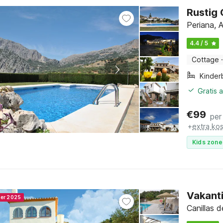
Rustig 
Periana, 
4.4 / 5
Cottage
·
Kinder
Gratis 
€
99
per
+
extra ko
Kids zone
Vakanti
ner 2025
Canillas d