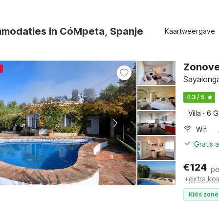
modaties in CóMpeta, Spanje
Kaartweergave
Zonove
4
Sayalonga
4.3 / 5
Villa
·
6 G
Wifi
Gratis 
€
124
pe
+
extra ko
Kids zone