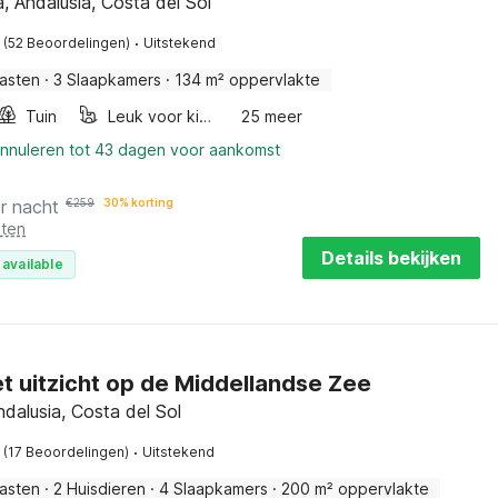
, Andalusia, Costa del Sol
·
(52 Beoordelingen)
Uitstekend
asten
·
3 Slaapkamers
·
134 m² oppervlakte
Tuin
Leuk voor kinderen
25 meer
annuleren tot 43 dagen voor aankomst
r nacht
€
259
30% korting
sten
Details bekijken
 available
et uitzicht op de Middellandse Zee
ndalusia, Costa del Sol
·
(17 Beoordelingen)
Uitstekend
asten
·
2 Huisdieren
·
4 Slaapkamers
·
200 m² oppervlakte