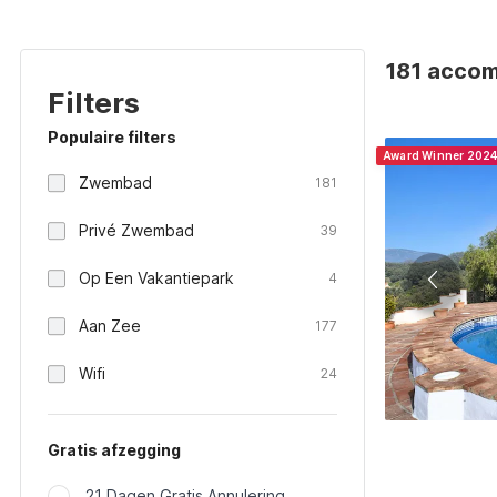
181 accom
Filters
Populaire filters
Award Winner 202
Zwembad
181
Privé Zwembad
39
Op Een Vakantiepark
4
Aan Zee
177
Wifi
24
Gratis afzegging
21 Dagen Gratis Annulering