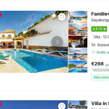
Familie
4
Sayalonga
4.3 / 5
Villa
·
12 
Bubbe
Gratis 
€
298
p
+
extra ko
Kids zone
Villa 
4