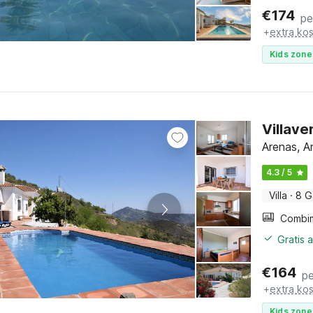
€
174
pe
+
extra ko
Kids zone
Villave
Arenas, A
4.3 / 5
Villa
·
8 G
Gratis 
€
164
pe
+
extra ko
Kids zone