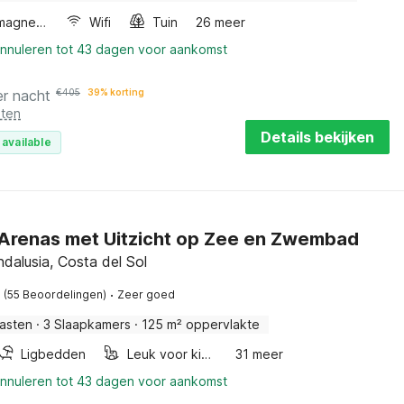
Combimagnetron
Wifi
Tuin
26 meer
annuleren tot 43 dagen voor aankomst
er nacht
€
405
39% korting
sten
Details bekijken
 available
n Arenas met Uitzicht op Zee en Zwembad
ndalusia, Costa del Sol
·
(55 Beoordelingen)
Zeer goed
asten
·
3 Slaapkamers
·
125 m² oppervlakte
Ligbedden
Leuk voor kinderen
31 meer
annuleren tot 43 dagen voor aankomst