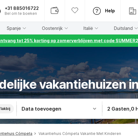
+31 885016722
Help
Bel om te boeken
Spanje
Oostenrijk
Italië
Duitsland
ntvang tot 25% korting op zomerverblijven met code SUMMER
delijke vakantiehuizen 
Data toevoegen
2 Gasten
,
0 
lakbij
ntiehuis Cómpeta
Vakantiehuis Cómpeta Vakantie Met Kinderen