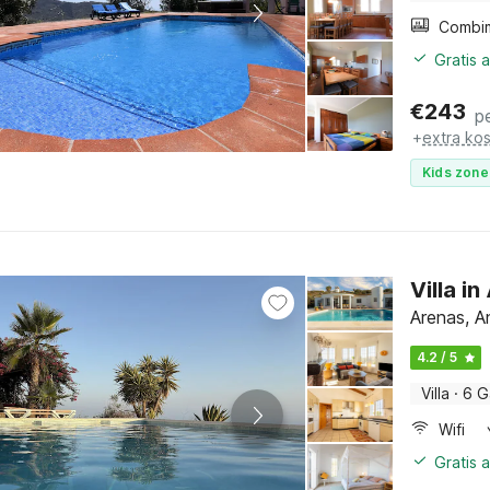
Gratis 
€
243
p
+
extra ko
Kids zone
Villa i
Arenas, A
4.2 / 5
Villa
·
6 G
Wifi
Gratis 