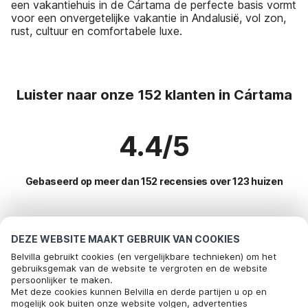
een vakantiehuis in de Cártama de perfecte basis vormt
voor een onvergetelijke vakantie in Andalusië, vol zon,
rust, cultuur en comfortabele luxe.
Luister naar onze 152 klanten in Cártama
4.4/5
Gebaseerd op meer dan 152 recensies over 123 huizen
Meest populaire bestemmingen voor
DEZE WEBSITE MAAKT GEBRUIK VAN COOKIES
vakantie
Belvilla gebruikt cookies (en vergelijkbare technieken) om het
gebruiksgemak van de website te vergroten en de website
persoonlijker te maken.
Top steden met top voorzieningen voor vakantie
Met deze cookies kunnen Belvilla en derde partijen u op en
mogelijk ook buiten onze website volgen, advertenties
Kindvriendelijke vakantiehuizen rute