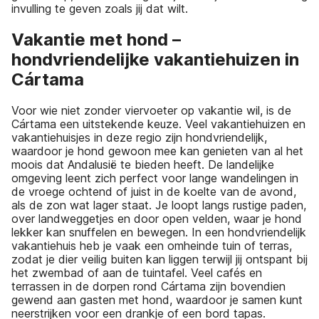
invulling te geven zoals jij dat wilt.
Vakantie met hond –
hondvriendelijke vakantiehuizen in
Cártama
Voor wie niet zonder viervoeter op vakantie wil, is de
Cártama een uitstekende keuze. Veel vakantiehuizen en
vakantiehuisjes in deze regio zijn hondvriendelijk,
waardoor je hond gewoon mee kan genieten van al het
moois dat Andalusië te bieden heeft. De landelijke
omgeving leent zich perfect voor lange wandelingen in
de vroege ochtend of juist in de koelte van de avond,
als de zon wat lager staat. Je loopt langs rustige paden,
over landweggetjes en door open velden, waar je hond
lekker kan snuffelen en bewegen. In een hondvriendelijk
vakantiehuis heb je vaak een omheinde tuin of terras,
zodat je dier veilig buiten kan liggen terwijl jij ontspant bij
het zwembad of aan de tuintafel. Veel cafés en
terrassen in de dorpen rond Cártama zijn bovendien
gewend aan gasten met hond, waardoor je samen kunt
neerstrijken voor een drankje of een bord tapas.