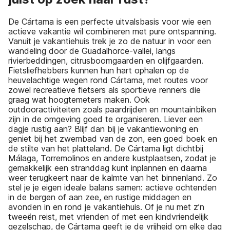
De Cártama is een perfecte uitvalsbasis voor wie een
actieve vakantie wil combineren met pure ontspanning.
Vanuit je vakantiehuis trek je zo de natuur in voor een
wandeling door de Guadalhorce-vallei, langs
rivierbeddingen, citrusboomgaarden en olijfgaarden.
Fietsliefhebbers kunnen hun hart ophalen op de
heuvelachtige wegen rond Cártama, met routes voor
zowel recreatieve fietsers als sportieve renners die
graag wat hoogtemeters maken. Ook
outdooractiviteiten zoals paardrijden en mountainbiken
zijn in de omgeving goed te organiseren. Liever een
dagje rustig aan? Blijf dan bij je vakantiewoning en
geniet bij het zwembad van de zon, een goed boek en
de stilte van het platteland. De Cártama ligt dichtbij
Málaga, Torremolinos en andere kustplaatsen, zodat je
gemakkelijk een stranddag kunt inplannen en daarna
weer terugkeert naar de kalmte van het binnenland. Zo
stel je je eigen ideale balans samen: actieve ochtenden
in de bergen of aan zee, en rustige middagen en
avonden in en rond je vakantiehuis. Of je nu met z’n
tweeën reist, met vrienden of met een kindvriendelijk
gezelschap, de Cártama geeft je de vrijheid om elke dag