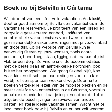
Boek nu bij Belvilla in Cártama
Wie droomt van een sfeervolle vakantie in Andalusië,
doet er goed aan om bij Belvilla een vakantiehuis in de
Cártama te reserveren. Je profiteert van een breed en
zorgvuldig geselecteerd aanbod, variërend van
comfortabele vakantiehuisjes voor twee tot ruime,
gezinsvriendelijke vakantiewoningen met privézwembad
en grote tuin. Op de website van Belvilla kun je
eenvoudig filteren op jouw wensen, zoals aantal
personen, hond toegestaan, ligging in de natuur of juist
vlak bij een dorp. Zo vind je snel de accommodaties
met de beste deals en aantrekkelijke kortingen, ook
buiten het hoogseizoen. Wie graag flexibel blijft, kan
vaak kiezen uit scherpe aanbiedingen voor een kort
verblijf of een spontaan weekend weg. Door nu te
boeken verzeker je jezelf van de mooiste plekken en de
meest geliefde vakantiehuizen in de Cártama, vooral in
populaire reisperiodes. Laat je inspireren door de foto’s,
uitgebreide beschrijvingen en reviews van andere
gasten, en stel je ideale vakantie samen. Wacht niet te
lang, maar book now bij Belvilla en ervaar zelf waarom