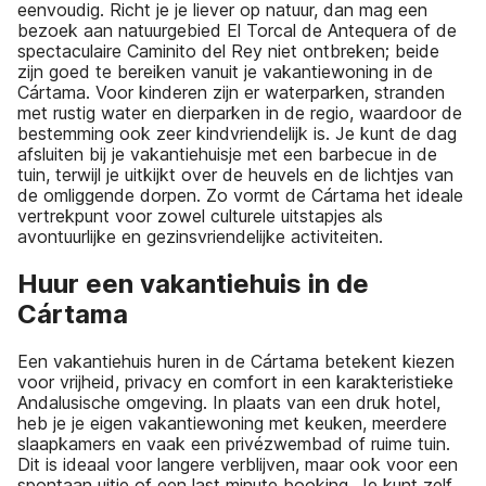
eenvoudig. Richt je je liever op natuur, dan mag een
bezoek aan natuurgebied El Torcal de Antequera of de
spectaculaire Caminito del Rey niet ontbreken; beide
zijn goed te bereiken vanuit je vakantiewoning in de
Cártama. Voor kinderen zijn er waterparken, stranden
met rustig water en dierparken in de regio, waardoor de
bestemming ook zeer kindvriendelijk is. Je kunt de dag
afsluiten bij je vakantiehuisje met een barbecue in de
tuin, terwijl je uitkijkt over de heuvels en de lichtjes van
de omliggende dorpen. Zo vormt de Cártama het ideale
vertrekpunt voor zowel culturele uitstapjes als
avontuurlijke en gezinsvriendelijke activiteiten.
Huur een vakantiehuis in de
Cártama
Een vakantiehuis huren in de Cártama betekent kiezen
voor vrijheid, privacy en comfort in een karakteristieke
Andalusische omgeving. In plaats van een druk hotel,
heb je je eigen vakantiewoning met keuken, meerdere
slaapkamers en vaak een privézwembad of ruime tuin.
Dit is ideaal voor langere verblijven, maar ook voor een
spontaan uitje of een last minute booking. Je kunt zelf