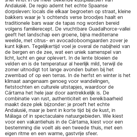
Andalusië. De regio ademt het echte Spaanse
dorpsleven: locals die elkaar begroeten op straat, kleine
bakkers waar je ’s ochtends verse broodjes haalt en
traditionele bars waar de tapas nog worden bereid
volgens familierecept. De vruchtbare Guadalhorce-vallei
geeft het landschap een groene, bijna mediterrane
weelde, met citrus- en avocadoboomgaarden zover je
kunt kijken. Tegelijkertijd voel je overal de nabijheid van
de bergen en de zee, wat een uniek samenspel van
licht, lucht en geur oplevert. In de lente bloeien de
velden en is de temperatuur al heerlijk mild, terwijl de
zomer uitnodigt tot lange avonden buiten bij het
zwembad of op een terras. In de herfst en winter is het
klimaat aangenaam genoeg voor wandelingen,
fietstochten en culturele uitstapjes, waardoor de
Cártama het hele jaar door aantrekkelijk is. De
combinatie van rust, authenticiteit en bereikbaarheid
maakt deze plek bijzonder: je proeft het echte
Andalusië, maar je bent in korte tijd bij de kust, in
Málaga of in spectaculaire natuurgebieden. Wie kiest
voor een vakantiehuis in de Cártama, kiest voor een
bestemming die voelt als een tweede thuis, met een
eigen ritme en een warme, gastvrije sfeer.