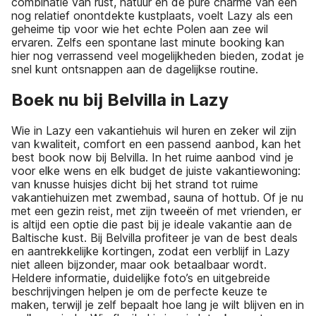
combinatie van rust, natuur en de pure charme van een
nog relatief onontdekte kustplaats, voelt Lazy als een
geheime tip voor wie het echte Polen aan zee wil
ervaren. Zelfs een spontane last minute booking kan
hier nog verrassend veel mogelijkheden bieden, zodat je
snel kunt ontsnappen aan de dagelijkse routine.
Boek nu bij Belvilla in Lazy
Wie in Lazy een vakantiehuis wil huren en zeker wil zijn
van kwaliteit, comfort en een passend aanbod, kan het
best book now bij Belvilla. In het ruime aanbod vind je
voor elke wens en elk budget de juiste vakantiewoning:
van knusse huisjes dicht bij het strand tot ruime
vakantiehuizen met zwembad, sauna of hottub. Of je nu
met een gezin reist, met zijn tweeën of met vrienden, er
is altijd een optie die past bij je ideale vakantie aan de
Baltische kust. Bij Belvilla profiteer je van de best deals
en aantrekkelijke kortingen, zodat een verblijf in Lazy
niet alleen bijzonder, maar ook betaalbaar wordt.
Heldere informatie, duidelijke foto’s en uitgebreide
beschrijvingen helpen je om de perfecte keuze te
maken, terwijl je zelf bepaalt hoe lang je wilt blijven en in