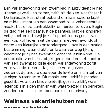
Een vakantiewoning met zwembad in Lazy geeft je het
ultieme gevoel van zomer, zelfs als de zee wat frisser is.
De Baltische kust staat bekend om haar schone lucht
en milde klimaat, en een zwembad bij je vakantiehuisje
maakt het extra aantrekkelijk om buiten te leven. Begin
de dag met een paar rustige baantjes, laat de kinderen
veilig spetteren terwijl je zelf op het terras geniet van
een kop koffie, en sluit de dag af met een avondduik
onder een kleurrijke zonsondergang. Lazy is een rustige
bestemming, waar drukte en lawaai ver weg lijken,
waardoor je bij het zwembad echt tot jezelf komt. De
combinatie van het nabijgelegen strand en het comfort
van een zwembad bij je eigen vakantiewoning zorgt
voor variatie: de ene dag kies je voor golven en
zeewind, de andere dag voor de luwte en intimiteit van
je eigen buitenruimte. Dit maakt een verblijf bijzonder
geschikt voor een kindvriendelijk gezinsverblijf, waar
ieder op zijn eigen manier van waterplezier kan genieten,
zonder concessies te doen aan rust en privacy.
Wellness vakantiehuizen met
sauna of hottub