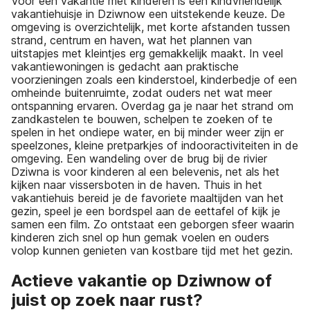
Voor een vakantie met kinderen is een kindvriendelijk
vakantiehuisje in Dziwnow een uitstekende keuze. De
omgeving is overzichtelijk, met korte afstanden tussen
strand, centrum en haven, wat het plannen van
uitstapjes met kleintjes erg gemakkelijk maakt. In veel
vakantiewoningen is gedacht aan praktische
voorzieningen zoals een kinderstoel, kinderbedje of een
omheinde buitenruimte, zodat ouders net wat meer
ontspanning ervaren. Overdag ga je naar het strand om
zandkastelen te bouwen, schelpen te zoeken of te
spelen in het ondiepe water, en bij minder weer zijn er
speelzones, kleine pretparkjes of indooractiviteiten in de
omgeving. Een wandeling over de brug bij de rivier
Dziwna is voor kinderen al een belevenis, net als het
kijken naar vissersboten in de haven. Thuis in het
vakantiehuis bereid je de favoriete maaltijden van het
gezin, speel je een bordspel aan de eettafel of kijk je
samen een film. Zo ontstaat een geborgen sfeer waarin
kinderen zich snel op hun gemak voelen en ouders
volop kunnen genieten van kostbare tijd met het gezin.
Actieve vakantie op Dziwnow of
juist op zoek naar rust?