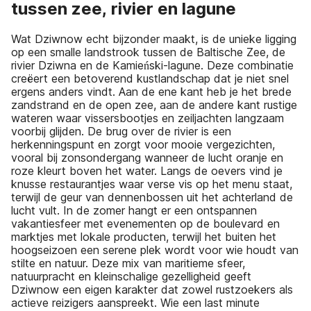
tussen zee, rivier en lagune
Wat Dziwnow echt bijzonder maakt, is de unieke ligging
op een smalle landstrook tussen de Baltische Zee, de
rivier Dziwna en de Kamieński-lagune. Deze combinatie
creëert een betoverend kustlandschap dat je niet snel
ergens anders vindt. Aan de ene kant heb je het brede
zandstrand en de open zee, aan de andere kant rustige
wateren waar vissersbootjes en zeiljachten langzaam
voorbij glijden. De brug over de rivier is een
herkenningspunt en zorgt voor mooie vergezichten,
vooral bij zonsondergang wanneer de lucht oranje en
roze kleurt boven het water. Langs de oevers vind je
knusse restaurantjes waar verse vis op het menu staat,
terwijl de geur van dennenbossen uit het achterland de
lucht vult. In de zomer hangt er een ontspannen
vakantiesfeer met evenementen op de boulevard en
marktjes met lokale producten, terwijl het buiten het
hoogseizoen een serene plek wordt voor wie houdt van
stilte en natuur. Deze mix van maritieme sfeer,
natuurpracht en kleinschalige gezelligheid geeft
Dziwnow een eigen karakter dat zowel rustzoekers als
actieve reizigers aanspreekt. Wie een last minute