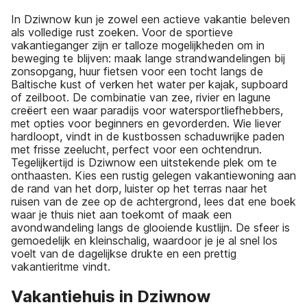
In Dziwnow kun je zowel een actieve vakantie beleven
als volledige rust zoeken. Voor de sportieve
vakantieganger zijn er talloze mogelijkheden om in
beweging te blijven: maak lange strandwandelingen bij
zonsopgang, huur fietsen voor een tocht langs de
Baltische kust of verken het water per kajak, supboard
of zeilboot. De combinatie van zee, rivier en lagune
creëert een waar paradijs voor watersportliefhebbers,
met opties voor beginners en gevorderden. Wie liever
hardloopt, vindt in de kustbossen schaduwrijke paden
met frisse zeelucht, perfect voor een ochtendrun.
Tegelijkertijd is Dziwnow een uitstekende plek om te
onthaasten. Kies een rustig gelegen vakantiewoning aan
de rand van het dorp, luister op het terras naar het
ruisen van de zee op de achtergrond, lees dat ene boek
waar je thuis niet aan toekomt of maak een
avondwandeling langs de glooiende kustlijn. De sfeer is
gemoedelijk en kleinschalig, waardoor je je al snel los
voelt van de dagelijkse drukte en een prettig
vakantieritme vindt.
Vakantiehuis in Dziwnow