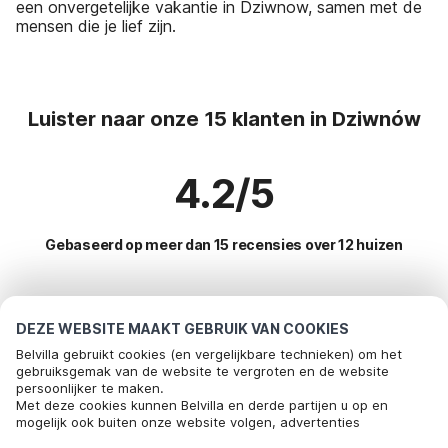
een onvergetelijke vakantie in Dziwnow, samen met de
mensen die je lief zijn.
Luister naar onze 15 klanten in Dziwnów
4.2/5
Gebaseerd op meer dan 15 recensies over 12 huizen
Meest populaire bestemmingen voor
DEZE WEBSITE MAAKT GEBRUIK VAN COOKIES
vakantie
Belvilla gebruikt cookies (en vergelijkbare technieken) om het
gebruiksgemak van de website te vergroten en de website
persoonlijker te maken.
Top steden met top voorzieningen voor vakantie
Met deze cookies kunnen Belvilla en derde partijen u op en
mogelijk ook buiten onze website volgen, advertenties
Vakantiehuis op een vakantiepark rusinowo
Populaire voorzieningen voor vakantie in Dziwnow
afstemmen op uw interesses en u informatie laten delen via