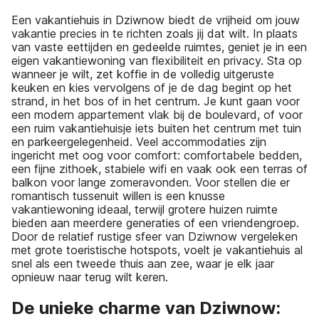
Een vakantiehuis in Dziwnow biedt de vrijheid om jouw
vakantie precies in te richten zoals jij dat wilt. In plaats
van vaste eettijden en gedeelde ruimtes, geniet je in een
eigen vakantiewoning van flexibiliteit en privacy. Sta op
wanneer je wilt, zet koffie in de volledig uitgeruste
keuken en kies vervolgens of je de dag begint op het
strand, in het bos of in het centrum. Je kunt gaan voor
een modern appartement vlak bij de boulevard, of voor
een ruim vakantiehuisje iets buiten het centrum met tuin
en parkeergelegenheid. Veel accommodaties zijn
ingericht met oog voor comfort: comfortabele bedden,
een fijne zithoek, stabiele wifi en vaak ook een terras of
balkon voor lange zomeravonden. Voor stellen die er
romantisch tussenuit willen is een knusse
vakantiewoning ideaal, terwijl grotere huizen ruimte
bieden aan meerdere generaties of een vriendengroep.
Door de relatief rustige sfeer van Dziwnow vergeleken
met grote toeristische hotspots, voelt je vakantiehuis al
snel als een tweede thuis aan zee, waar je elk jaar
opnieuw naar terug wilt keren.
De unieke charme van Dziwnow: