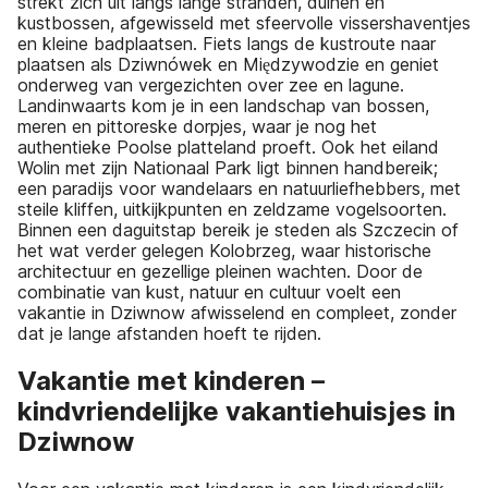
strekt zich uit langs lange stranden, duinen en
kustbossen, afgewisseld met sfeervolle vissershaventjes
en kleine badplaatsen. Fiets langs de kustroute naar
plaatsen als Dziwnówek en Międzywodzie en geniet
onderweg van vergezichten over zee en lagune.
Landinwaarts kom je in een landschap van bossen,
meren en pittoreske dorpjes, waar je nog het
authentieke Poolse platteland proeft. Ook het eiland
Wolin met zijn Nationaal Park ligt binnen handbereik;
een paradijs voor wandelaars en natuurliefhebbers, met
steile kliffen, uitkijkpunten en zeldzame vogelsoorten.
Binnen een daguitstap bereik je steden als Szczecin of
het wat verder gelegen Kolobrzeg, waar historische
architectuur en gezellige pleinen wachten. Door de
combinatie van kust, natuur en cultuur voelt een
vakantie in Dziwnow afwisselend en compleet, zonder
dat je lange afstanden hoeft te rijden.
Vakantie met kinderen –
kindvriendelijke vakantiehuisjes in
Dziwnow