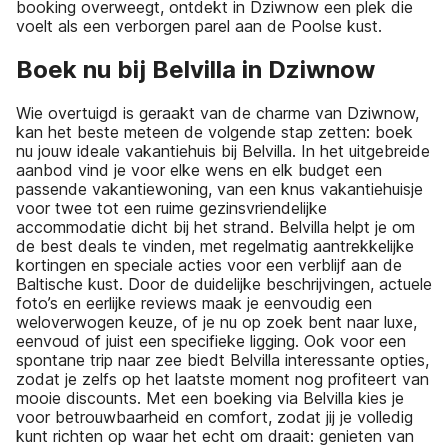
booking overweegt, ontdekt in Dziwnow een plek die
voelt als een verborgen parel aan de Poolse kust.
Boek nu bij Belvilla in Dziwnow
Wie overtuigd is geraakt van de charme van Dziwnow,
kan het beste meteen de volgende stap zetten: boek
nu jouw ideale vakantiehuis bij Belvilla. In het uitgebreide
aanbod vind je voor elke wens en elk budget een
passende vakantiewoning, van een knus vakantiehuisje
voor twee tot een ruime gezinsvriendelijke
accommodatie dicht bij het strand. Belvilla helpt je om
de best deals te vinden, met regelmatig aantrekkelijke
kortingen en speciale acties voor een verblijf aan de
Baltische kust. Door de duidelijke beschrijvingen, actuele
foto’s en eerlijke reviews maak je eenvoudig een
weloverwogen keuze, of je nu op zoek bent naar luxe,
eenvoud of juist een specifieke ligging. Ook voor een
spontane trip naar zee biedt Belvilla interessante opties,
zodat je zelfs op het laatste moment nog profiteert van
mooie discounts. Met een boeking via Belvilla kies je
voor betrouwbaarheid en comfort, zodat jij je volledig
kunt richten op waar het echt om draait: genieten van