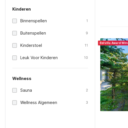
Kinderen
Binnenspellen
1
Buitenspellen
9
Belvilla Award Wi
Kinderstoel
11
Leuk Voor Kinderen
10
Wellness
Sauna
2
Wellness Algemeen
3