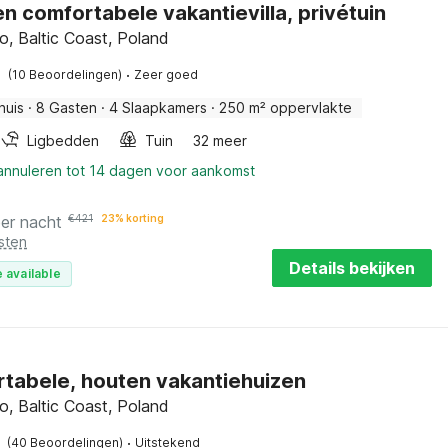
en comfortabele vakantievilla, privétuin
, Baltic Coast, Poland
·
(10 Beoordelingen)
Zeer goed
huis
·
8 Gasten
·
4 Slaapkamers
·
250 m² oppervlakte
Ligbedden
Tuin
32 meer
 annuleren tot 14 dagen voor aankomst
er nacht
€
421
23% korting
sten
Details bekijken
 available
tabele, houten vakantiehuizen
, Baltic Coast, Poland
·
(40 Beoordelingen)
Uitstekend