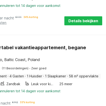
 annuleren tot 14 dagen voor aankomst
er nacht
€
414
34% korting
Details bekijken
sten
tabel vakantieappartement, begane
, Baltic Coast, Poland
·
(11 Beoordelingen)
Zeer goed
ment
·
4 Gasten
·
1 Huisdier
·
1 Slaapkamer
·
58 m² oppervlakte
Zandbak
Leuk voor kinderen
25 meer
 annuleren tot 14 dagen voor aankomst
 nacht
€
142
33% korting