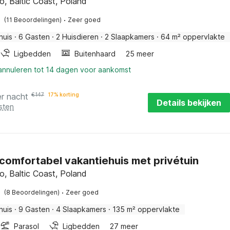
, Baltic Coast, Poland
·
(11 Beoordelingen)
Zeer goed
huis
·
6 Gasten
·
2 Huisdieren
·
2 Slaapkamers
·
64 m² oppervlakte
Ligbedden
Buitenhaard
25 meer
 annuleren tot 14 dagen voor aankomst
er nacht
€
147
17% korting
Details bekijken
sten
 comfortabel vakantiehuis met privétuin
, Baltic Coast, Poland
·
(8 Beoordelingen)
Zeer goed
huis
·
9 Gasten
·
4 Slaapkamers
·
135 m² oppervlakte
Parasol
Ligbedden
27 meer