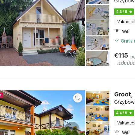
Grzybowo
4.3 / 5
Vakantie
Wifi
Gratis
€
115
p
+
extra ko
Groot,
4
Grzybowo
4.4 / 5
Vakantie
Wifi