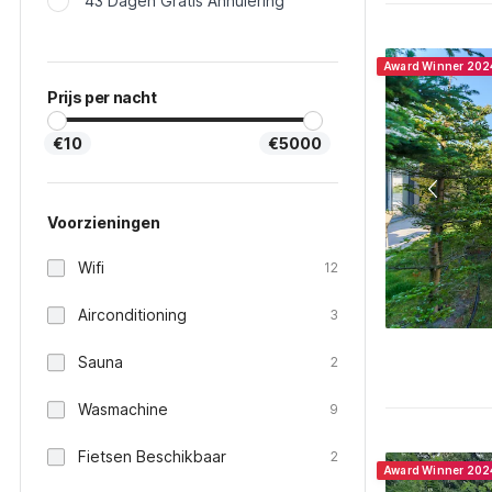
43 Dagen Gratis Annulering
Award Winner 202
Prijs per nacht
€10
€5000
Voorzieningen
Wifi
12
Airconditioning
3
Sauna
2
Wasmachine
9
Fietsen Beschikbaar
2
Award Winner 202