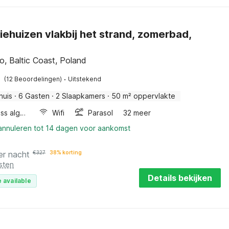
iehuizen vlakbij het strand, zomerbad,
, Baltic Coast, Poland
·
(12 Beoordelingen)
Uitstekend
huis
·
6 Gasten
·
2 Slaapkamers
·
50 m² oppervlakte
Wellness algemeen
Wifi
Parasol
32 meer
 annuleren tot 14 dagen voor aankomst
er nacht
€
327
38% korting
sten
Details bekijken
 available