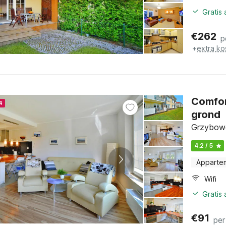
Gratis
€
262
p
+
extra ko
Comfor
4
grond
Grzybowo
4.2 / 5
Apparte
Wifi
Gratis
€
91
per