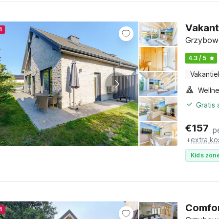
Vakant
4
Grzybowo
4.3 / 5
Vakantie
Gratis
€
157
p
+
extra ko
Kids zone
Comfor
4