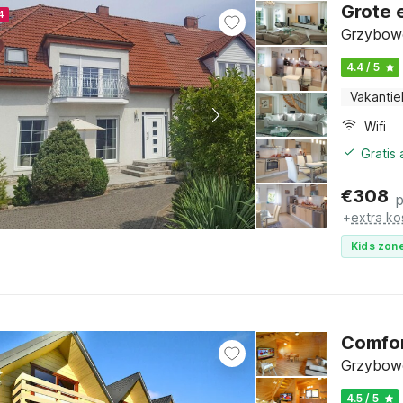
Grote 
4
Grzybowo
4.4 / 5
Vakantie
Wifi
Gratis
€
308
p
+
extra ko
Kids zone
Comfor
Grzybowo
4.5 / 5