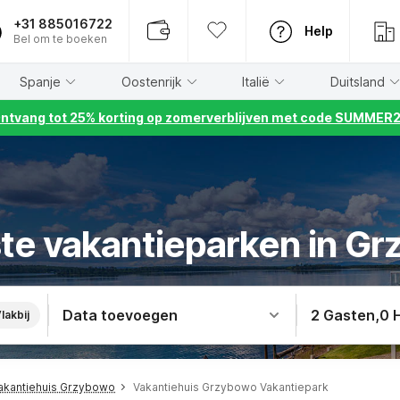
+31 885016722
Help
Bel om te boeken
Spanje
Oostenrijk
Italië
Duitsland
ntvang tot 25% korting op zomerverblijven met code SUMMER
te vakantieparken in G
Data toevoegen
2 Gasten
,
0 
lakbij
akantiehuis Grzybowo
Vakantiehuis Grzybowo Vakantiepark