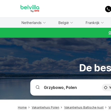
WIZARD MEMBER
Netherlands
België
Frankrijk
O
De bes
V
Home
Vakantiehuis Polen
Vakantiehuis Baltische kust
V