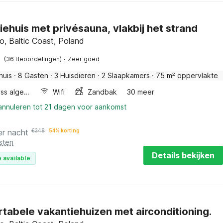
iehuis met privésauna, vlakbij het strand
, Baltic Coast, Poland
·
(36 Beoordelingen)
Zeer goed
huis
·
8 Gasten
·
3 Huisdieren
·
2 Slaapkamers
·
75 m² oppervlakte
Wellness algemeen
Wifi
Zandbak
30 meer
 annuleren tot 21 dagen voor aankomst
er nacht
€
348
54% korting
sten
Details bekijken
 available
tabele vakantiehuizen met airconditioning.