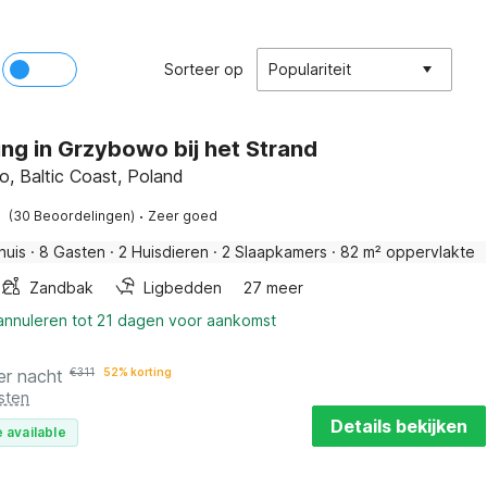
Sorteer op
Populariteit
ing in Grzybowo bij het Strand
, Baltic Coast, Poland
·
(30 Beoordelingen)
Zeer goed
huis
·
8 Gasten
·
2 Huisdieren
·
2 Slaapkamers
·
82 m² oppervlakte
Zandbak
Ligbedden
27 meer
 annuleren tot 21 dagen voor aankomst
er nacht
€
311
52% korting
sten
Details bekijken
 available