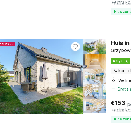
+
extra ko
Kids zone
Huis i
nner 2025
Grzybowo
4.3 / 5
Vakantie
Gratis
€
153
p
+
extra ko
Kids zone