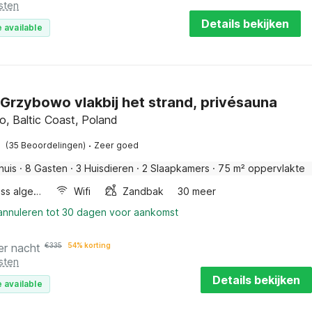
sten
Details bekijken
 available
n Grzybowo vlakbij het strand, privésauna
, Baltic Coast, Poland
·
(35 Beoordelingen)
Zeer goed
huis
·
8 Gasten
·
3 Huisdieren
·
2 Slaapkamers
·
75 m² oppervlakte
Wellness algemeen
Wifi
Zandbak
30 meer
 annuleren tot 30 dagen voor aankomst
er nacht
€
335
54% korting
sten
Details bekijken
 available