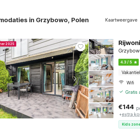
modaties in Grzybowo, Polen
Kaartweergave
Rijwon
nner 2025
Grzybowo
4.3 / 5
Vakantie
Wifi
Gratis
€
144
p
+
extra ko
Kids zone