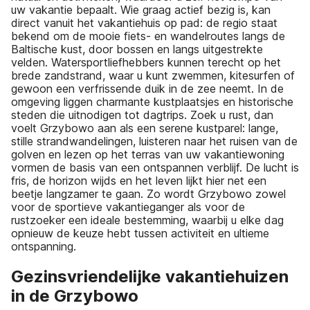
uw vakantie bepaalt. Wie graag actief bezig is, kan
direct vanuit het vakantiehuis op pad: de regio staat
bekend om de mooie fiets- en wandelroutes langs de
Baltische kust, door bossen en langs uitgestrekte
velden. Watersportliefhebbers kunnen terecht op het
brede zandstrand, waar u kunt zwemmen, kitesurfen of
gewoon een verfrissende duik in de zee neemt. In de
omgeving liggen charmante kustplaatsjes en historische
steden die uitnodigen tot dagtrips. Zoek u rust, dan
voelt Grzybowo aan als een serene kustparel: lange,
stille strandwandelingen, luisteren naar het ruisen van de
golven en lezen op het terras van uw vakantiewoning
vormen de basis van een ontspannen verblijf. De lucht is
fris, de horizon wijds en het leven lijkt hier net een
beetje langzamer te gaan. Zo wordt Grzybowo zowel
voor de sportieve vakantieganger als voor de
rustzoeker een ideale bestemming, waarbij u elke dag
opnieuw de keuze hebt tussen activiteit en ultieme
ontspanning.
Gezinsvriendelijke vakantiehuizen
in de Grzybowo