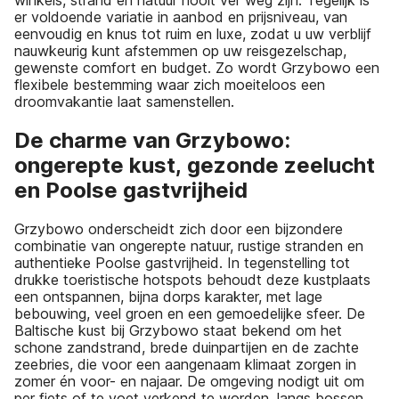
winkels, strand en natuur nooit ver weg zijn. Tegelijk is
er voldoende variatie in aanbod en prijsniveau, van
eenvoudig en knus tot ruim en luxe, zodat u uw verblijf
nauwkeurig kunt afstemmen op uw reisgezelschap,
gewenste comfort en budget. Zo wordt Grzybowo een
flexibele bestemming waar zich moeiteloos een
droomvakantie laat samenstellen.
De charme van Grzybowo:
ongerepte kust, gezonde zeelucht
en Poolse gastvrijheid
Grzybowo onderscheidt zich door een bijzondere
combinatie van ongerepte natuur, rustige stranden en
authentieke Poolse gastvrijheid. In tegenstelling tot
drukke toeristische hotspots behoudt deze kustplaats
een ontspannen, bijna dorps karakter, met lage
bebouwing, veel groen en een gemoedelijke sfeer. De
Baltische kust bij Grzybowo staat bekend om het
schone zandstrand, brede duinpartijen en de zachte
zeebries, die voor een aangenaam klimaat zorgen in
zomer én voor- en najaar. De omgeving nodigt uit om
per fiets of te voet verkend te worden, langs bossen