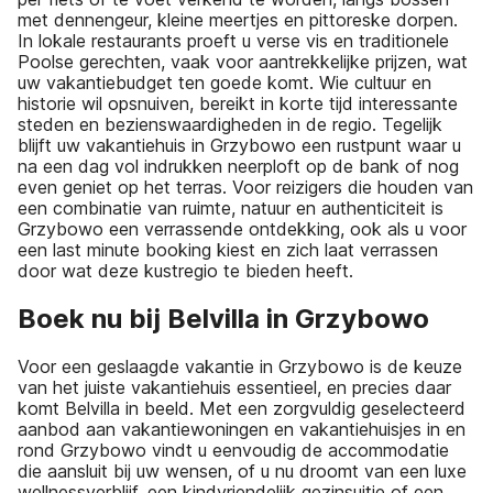
met dennengeur, kleine meertjes en pittoreske dorpen.
In lokale restaurants proeft u verse vis en traditionele
Poolse gerechten, vaak voor aantrekkelijke prijzen, wat
uw vakantiebudget ten goede komt. Wie cultuur en
historie wil opsnuiven, bereikt in korte tijd interessante
steden en bezienswaardigheden in de regio. Tegelijk
blijft uw vakantiehuis in Grzybowo een rustpunt waar u
na een dag vol indrukken neerploft op de bank of nog
even geniet op het terras. Voor reizigers die houden van
een combinatie van ruimte, natuur en authenticiteit is
Grzybowo een verrassende ontdekking, ook als u voor
een last minute booking kiest en zich laat verrassen
door wat deze kustregio te bieden heeft.
Boek nu bij Belvilla in Grzybowo
Voor een geslaagde vakantie in Grzybowo is de keuze
van het juiste vakantiehuis essentieel, en precies daar
komt Belvilla in beeld. Met een zorgvuldig geselecteerd
aanbod aan vakantiewoningen en vakantiehuisjes in en
rond Grzybowo vindt u eenvoudig de accommodatie
die aansluit bij uw wensen, of u nu droomt van een luxe
wellnessverblijf, een kindvriendelijk gezinsuitje of een