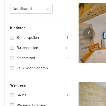
Not allowed
Kinderen
Binnenspellen
3
Buitenspellen
11
Kinderstoel
17
Leuk Voor Kinderen
8
Wellness
Sauna
4
Wellness Algemeen
5