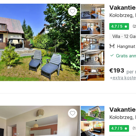
Vakantie
Kołobrzeg, 
4.7 / 5
(
Villa
·
12 Ga
Hangmat
Gratis an
€
193
per
+
extra kost
Vakantie
Kołobrzeg, 
4.7 / 5
(