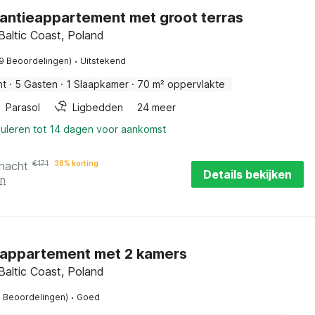
antieappartement met groot terras
Baltic Coast, Poland
·
19 Beoordelingen)
Uitstekend
nt
·
5 Gasten
·
1 Slaapkamer
·
70 m² oppervlakte
Parasol
Ligbedden
24 meer
nuleren tot 14 dagen voor aankomst
 nacht
€
171
38% korting
Details bekijken
en
eappartement met 2 kamers
Baltic Coast, Poland
·
3 Beoordelingen)
Goed