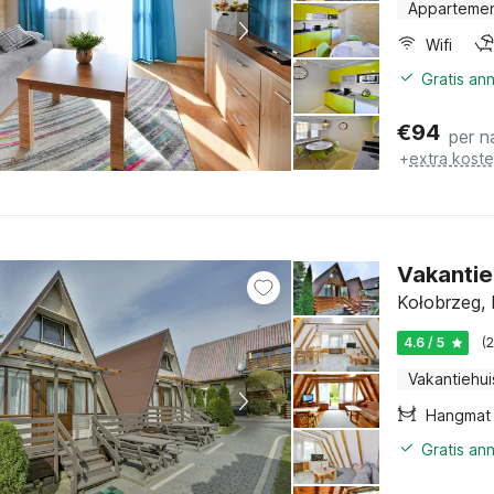
Apparteme
Wifi
Gratis an
€
94
per n
+
extra kost
Vakantie
Kołobrzeg, 
4.6 / 5
(
Vakantiehui
Hangmat
Gratis an