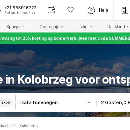
+31 885016722
Help
Bel om te boeken
Spanje
Oostenrijk
Italië
Duitsland
ntvang tot 25% korting op zomerverblijven met code SUMMER
 in Kolobrzeg voor onts
Data toevoegen
2 Gasten
,
0 
lakbij
akantiehuis Kołobrzeg