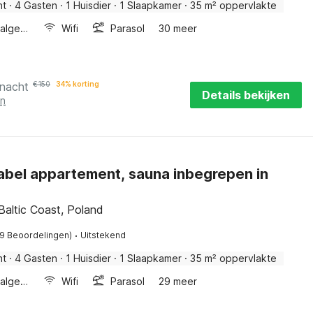
nt
·
4 Gasten
·
1 Huisdier
·
1 Slaapkamer
·
35 m² oppervlakte
Wellness algemeen
Wifi
Parasol
30 meer
 nacht
€
150
34% korting
Details bekijken
en
bel appartement, sauna inbegrepen in
Baltic Coast, Poland
·
19 Beoordelingen)
Uitstekend
nt
·
4 Gasten
·
1 Huisdier
·
1 Slaapkamer
·
35 m² oppervlakte
Wellness algemeen
Wifi
Parasol
29 meer