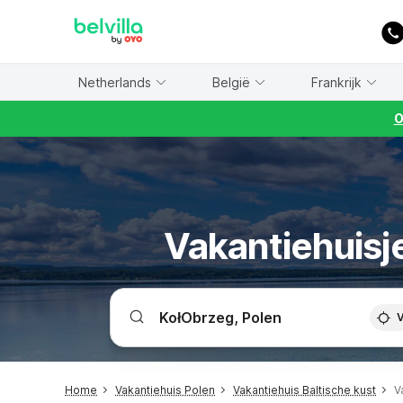
WIZARD MEMBER
Netherlands
België
Frankrijk
O
Vakantiehuisje
V
Home
Vakantiehuis Polen
Vakantiehuis Baltische kust
V