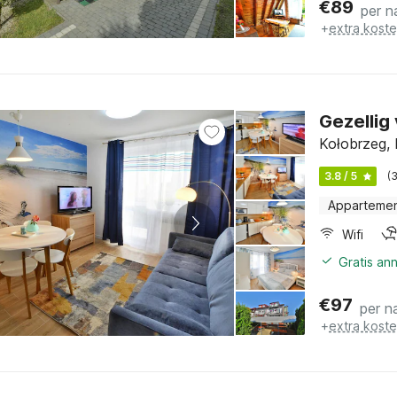
€
89
per n
+
extra kost
Gezellig
Kołobrzeg, 
3.8 / 5
(
Apparteme
Wifi
Gratis an
€
97
per n
+
extra kost