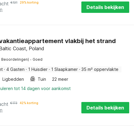
acht
€
131
29% korting
Details bekijken
en
 vakantieappartement vlakbij het strand
Baltic Coast, Poland
·
3 Beoordelingen)
Goed
nt
·
4 Gasten
·
1 Huisdier
·
1 Slaapkamer
·
35 m² oppervlakte
Ligbedden
Tuin
22 meer
nuleren tot 14 dagen voor aankomst
acht
€
173
42% korting
Details bekijken
en