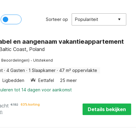
Sorteer op
Populariteit
abel en aangenaam vakantieappartement
Baltic Coast, Poland
·
3 Beoordelingen)
Uitstekend
nt
·
4 Gasten
·
1 Slaapkamer
·
47 m² oppervlakte
Ligbedden
Eettafel
25 meer
nuleren tot 14 dagen voor aankomst
acht
€
182
63% korting
Details bekijken
en