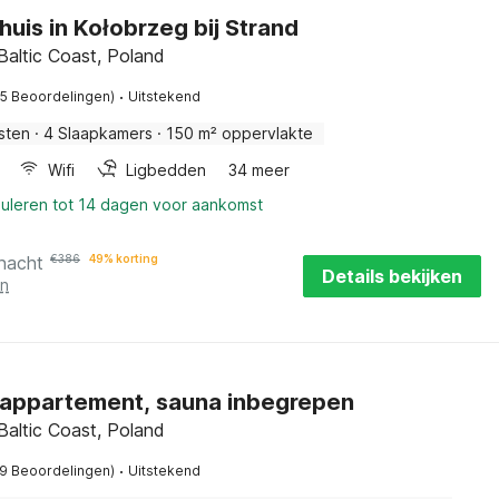
huis in Kołobrzeg bij Strand
Baltic Coast, Poland
·
25 Beoordelingen)
Uitstekend
sten
·
4 Slaapkamers
·
150 m² oppervlakte
Wifi
Ligbedden
34 meer
nuleren tot 14 dagen voor aankomst
 nacht
€
386
49% korting
Details bekijken
en
appartement, sauna inbegrepen
Baltic Coast, Poland
·
19 Beoordelingen)
Uitstekend