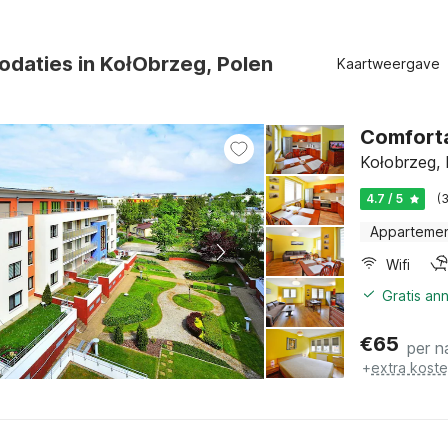
daties in KołObrzeg, Polen
Kaartweergave
Comfort
Kołobrzeg, 
4.7 / 5
(
Apparteme
Wifi
Gratis an
€
65
per n
+
extra kost