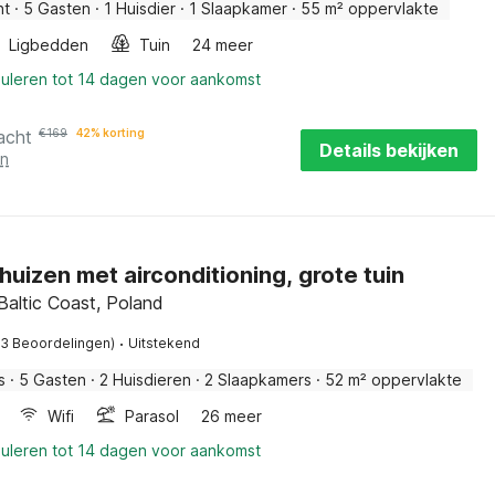
nt
·
5 Gasten
·
1 Huisdier
·
1 Slaapkamer
·
55 m² oppervlakte
Ligbedden
Tuin
24 meer
nuleren tot 14 dagen voor aankomst
acht
€
169
42% korting
Details bekijken
en
huizen met airconditioning, grote tuin
Baltic Coast, Poland
·
23 Beoordelingen)
Uitstekend
s
·
5 Gasten
·
2 Huisdieren
·
2 Slaapkamers
·
52 m² oppervlakte
Wifi
Parasol
26 meer
nuleren tot 14 dagen voor aankomst