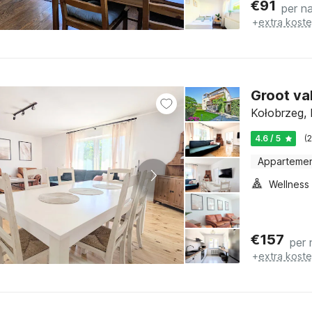
€
91
per n
+
extra kost
Groot va
Kołobrzeg, 
4.6 / 5
(
Apparteme
€
157
per 
+
extra kost