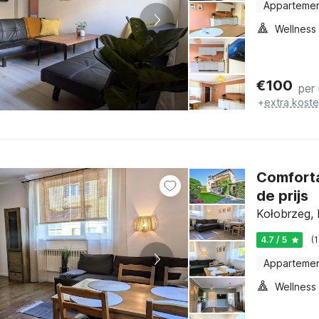
Apparteme
€
100
per
+
extra kost
Comforta
de prijs
Kołobrzeg, 
4.7 / 5
(
Apparteme