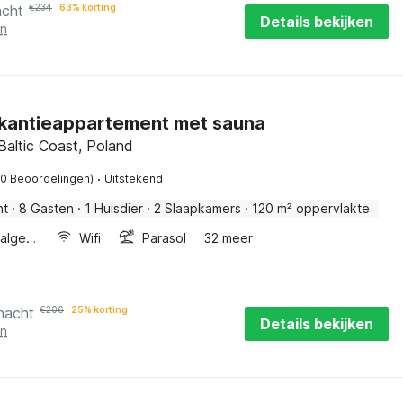
acht
€
234
63% korting
Details bekijken
en
kantieappartement met sauna
Baltic Coast, Poland
·
20 Beoordelingen)
Uitstekend
nt
·
8 Gasten
·
1 Huisdier
·
2 Slaapkamers
·
120 m² oppervlakte
Wellness algemeen
Wifi
Parasol
32 meer
nacht
€
206
25% korting
Details bekijken
en