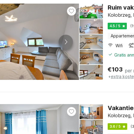
Ruim vak
Kołobrzeg, 
4.5 / 5
(
Apparteme
Wifi
Gratis an
€
103
per
+
extra kost
Vakanti
Kołobrzeg, 
3.6 / 5
(