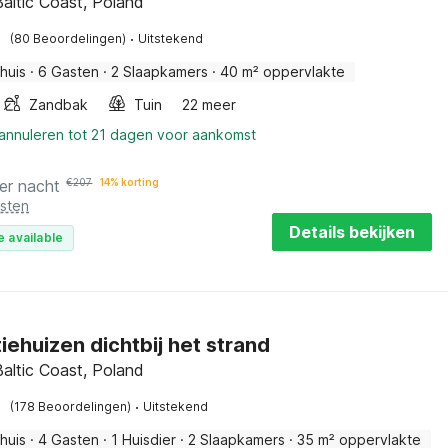
Baltic Coast, Poland
·
(80 Beoordelingen)
Uitstekend
huis
·
6 Gasten
·
2 Slaapkamers
·
40 m² oppervlakte
Zandbak
Tuin
22 meer
 annuleren tot 21 dagen voor aankomst
er nacht
€
207
14% korting
osten
Details bekijken
e available
iehuizen dichtbij het strand
Baltic Coast, Poland
·
(178 Beoordelingen)
Uitstekend
huis
·
4 Gasten
·
1 Huisdier
·
2 Slaapkamers
·
35 m² oppervlakte