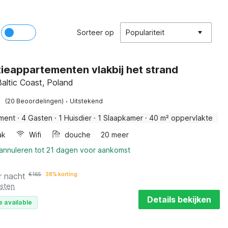
Sorteer op
Populariteit
ieappartementen vlakbij het strand
Baltic Coast, Poland
·
(20 Beoordelingen)
Uitstekend
ment
·
4 Gasten
·
1 Huisdier
·
1 Slaapkamer
·
40 m² oppervlakte
ak
Wifi
douche
20 meer
 annuleren tot 21 dagen voor aankomst
r nacht
€
165
38% korting
osten
Details bekijken
e available