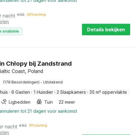
 annuleren tot 21 dagen voor aankomst
r nacht
€
132
36% korting
osten
Details bekijken
e available
 in Chłopy bij Zandstrand
Baltic Coast, Poland
·
(178 Beoordelingen)
Uitstekend
huis
·
6 Gasten
·
1 Huisdier
·
2 Slaapkamers
·
35 m² oppervlakte
Ligbedden
Tuin
22 meer
 annuleren tot 21 dagen voor aankomst
er nacht
€
152
31% korting
osten