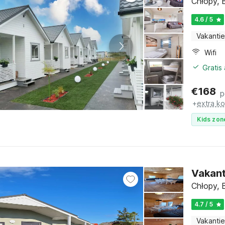
Chłopy, 
4.6 / 5
Vakantie
Wifi
Gratis
€
168
p
+
extra k
Kids zon
Vakant
Chłopy, 
4.7 / 5
Vakantie