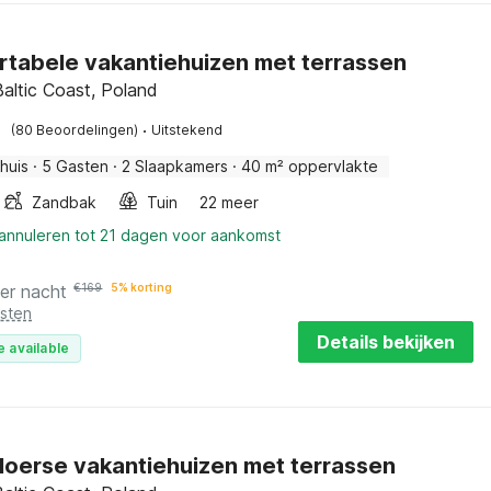
tabele vakantiehuizen met terrassen
Baltic Coast, Poland
·
(80 Beoordelingen)
Uitstekend
huis
·
5 Gasten
·
2 Slaapkamers
·
40 m² oppervlakte
Zandbak
Tuin
22 meer
 annuleren tot 21 dagen voor aankomst
er nacht
€
169
5% korting
osten
Details bekijken
e available
vloerse vakantiehuizen met terrassen