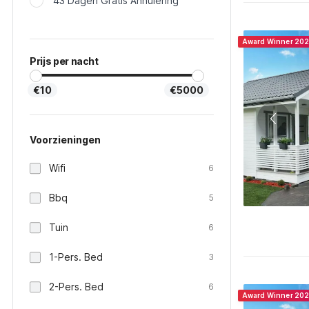
43 Dagen Gratis Annulering
Award Winner 20
Prijs per nacht
€10
€5000
Voorzieningen
Wifi
6
Bbq
5
Tuin
6
1-Pers. Bed
3
2-Pers. Bed
6
Award Winner 20