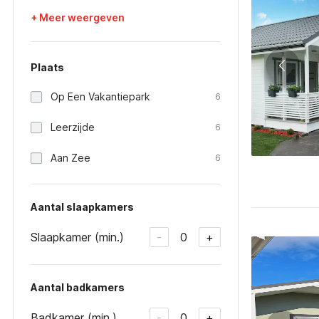
+ Meer weergeven
Plaats
Op Een Vakantiepark
6
Leerzijde
6
Aan Zee
6
Aantal slaapkamers
Slaapkamer (min.)
0
-
+
Aantal badkamers
Badkamer (min.)
0
-
+