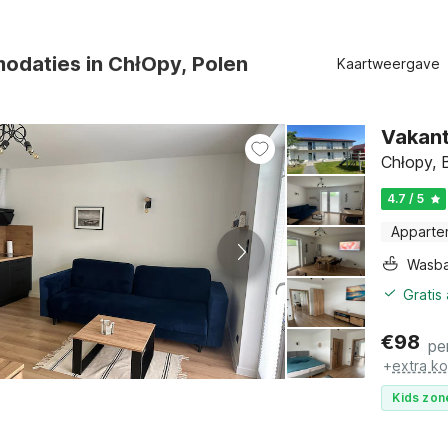
odaties in ChłOpy, Polen
Kaartweergave
Vakant
Chłopy, 
4.7 / 5
Apparte
Wasb
Gratis
€
98
pe
+
extra k
Kids zon