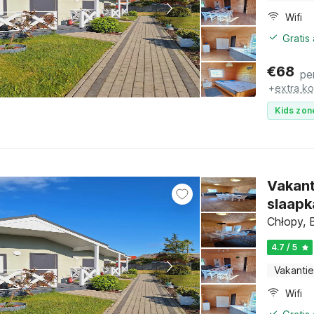
Wifi
Gratis
€
68
pe
+
extra k
Kids zon
Vakant
slaap
Chłopy, 
4.7 / 5
Vakantie
Wifi