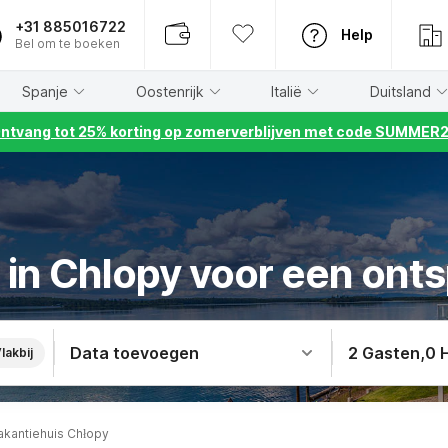
+31 885016722
Help
Bel om te boeken
Spanje
Oostenrijk
Italië
Duitsland
ntvang tot 25% korting op zomerverblijven met code SUMMER
 in Chlopy voor een onts
Data toevoegen
2 Gasten
,
0 
lakbij
akantiehuis Chłopy