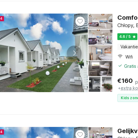
Comfor
24
Chłopy, 
4.6 / 5
Vakantie
Wifi
Gratis
€
160
p
+
extra k
Kids zon
Gelijk
24