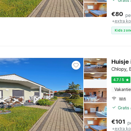
Gratis
€
80
pe
+
extra k
Kids zon
Huisje
Chłopy, 
4.7 / 5
Vakantie
Wifi
Gratis
€
101
p
+
extra k