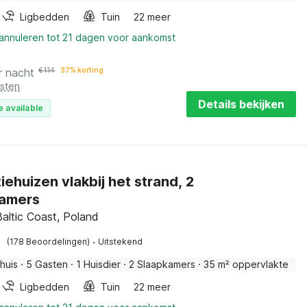
Ligbedden
Tuin
22 meer
 annuleren tot 21 dagen voor aankomst
r nacht
€
114
37% korting
osten
Details bekijken
e available
iehuizen vlakbij het strand, 2
kamers
Baltic Coast, Poland
·
(178 Beoordelingen)
Uitstekend
huis
·
5 Gasten
·
1 Huisdier
·
2 Slaapkamers
·
35 m² oppervlakte
Ligbedden
Tuin
22 meer