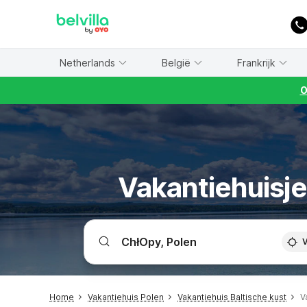
WIZARD MEMBER
Netherlands
België
Frankrijk
O
Vakantiehuisje
V
Home
Vakantiehuis Polen
Vakantiehuis Baltische kust
V