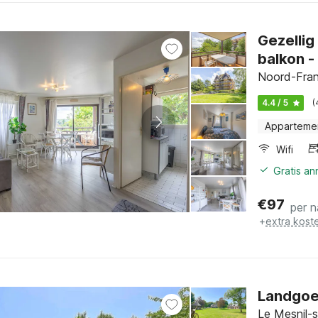
Gezellig
balkon -
Noord-Fran
4.4 / 5
(
Apparteme
Wifi
Gratis a
€
97
per n
+
extra kost
Landgoe
Le Mesnil-