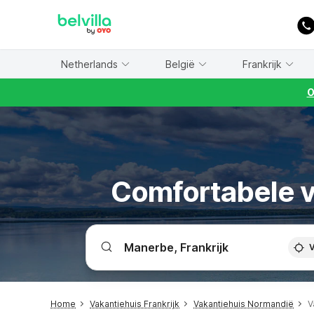
WIZARD MEMBER
Netherlands
België
Frankrijk
O
Comfortabele v
V
Home
Vakantiehuis Frankrijk
Vakantiehuis Normandië
V