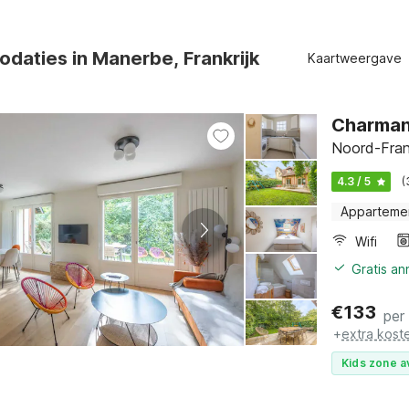
daties in Manerbe, Frankrijk
Kaartweergave
Charmant
Noord-Fran
4.3 / 5
(
Apparteme
Wifi
Gratis a
€
133
per
+
extra kost
Kids zone a