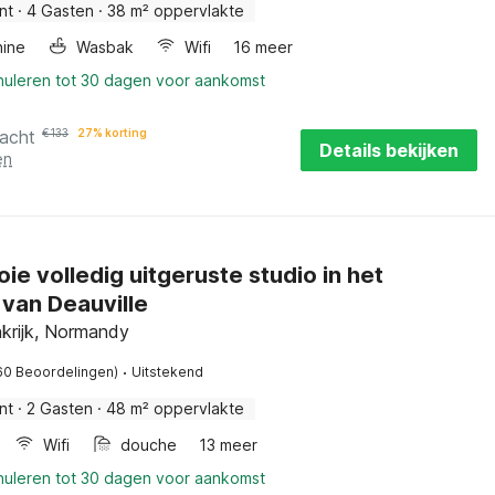
nt
·
4 Gasten
·
38 m² oppervlakte
ine
Wasbak
Wifi
16 meer
nnuleren tot 30 dagen voor aankomst
nacht
€
133
27% korting
Details bekijken
en
ie volledig uitgeruste studio in het
van Deauville
krijk, Normandy
·
60 Beoordelingen)
Uitstekend
nt
·
2 Gasten
·
48 m² oppervlakte
Wifi
douche
13 meer
nnuleren tot 30 dagen voor aankomst