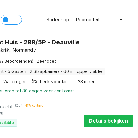
Sorteer op
Populariteit
 Huis - 2BR/5P - Deauville
krijk, Normandy
·
39 Beoordelingen)
Zeer goed
nt
·
5 Gasten
·
2 Slaapkamers
·
60 m² oppervlakte
Wasdroger
Leuk voor kinderen
23 meer
nnuleren tot 30 dagen voor aankomst
 nacht
€
234
41% korting
en
Details bekijken
vailable