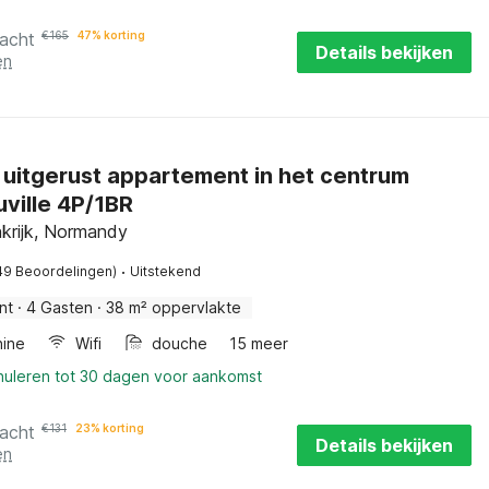
nacht
€
165
47% korting
Details bekijken
en
 uitgerust appartement in het centrum
ville 4P/1BR
krijk, Normandy
·
49 Beoordelingen)
Uitstekend
nt
·
4 Gasten
·
38 m² oppervlakte
ine
Wifi
douche
15 meer
nnuleren tot 30 dagen voor aankomst
nacht
€
131
23% korting
Details bekijken
en