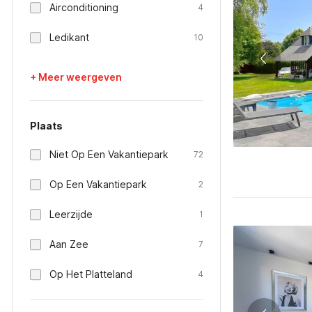
Airconditioning
4
Ledikant
10
+ Meer weergeven
Plaats
Niet Op Een Vakantiepark
72
Op Een Vakantiepark
2
Leerzijde
1
Aan Zee
7
Op Het Platteland
4