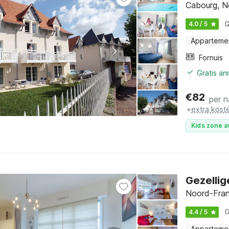
Cabourg, N
4.0 / 5
(
Apparteme
Fornuis
Gratis a
€
82
per n
+
extra kost
Kids zone a
Gezellig
Noord-Fran
4.4 / 5
(
Apparteme