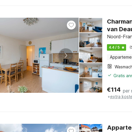
Charmant
van Deau
Noord-Fran
4.4 / 5
(
Apparteme
Wasmach
Gratis a
€
114
per
+
extra kost
Appartem