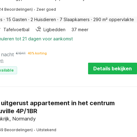
·
24 Beoordelingen)
Zeer goed
is
·
15 Gasten
·
2 Huisdieren
·
7 Slaapkamers
·
290 m² oppervlakte
Tafelvoetbal
Ligbedden
37 meer
nuleren tot 21 dagen voor aankomst
 nacht
€
1041
40% korting
en
Details bekijken
vailable
 uitgerust appartement in het centrum
ville 4P/1BR
krijk, Normandy
·
49 Beoordelingen)
Uitstekend