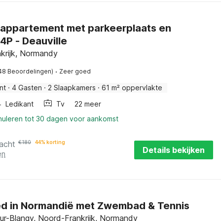
 appartement met parkeerplaats en
 4P - Deauville
krijk, Normandy
·
48 Beoordelingen)
Zeer goed
nt
·
4 Gasten
·
2 Slaapkamers
·
61 m² oppervlakte
Ledikant
Tv
22 meer
nnuleren tot 30 dagen voor aankomst
acht
€
180
44% korting
Details bekijken
en
d in Normandië met Zwembad & Tennis
sur-Blangy, Noord-Frankrijk, Normandy