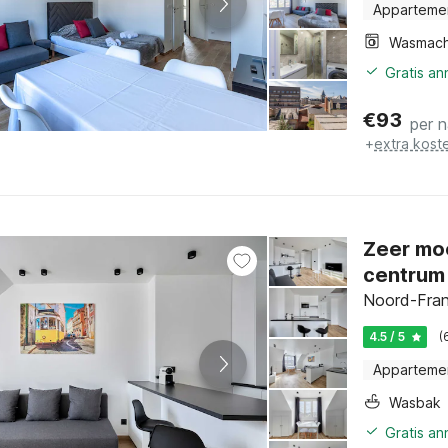
Apparteme
Wasmach
Gratis a
€
93
per 
+
extra kost
Zeer moo
centrum 
Noord-Fran
4.5 / 5
(
Apparteme
Wasbak
Gratis a