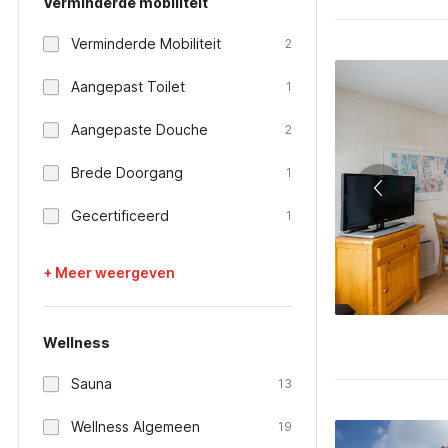
Verminderde mobiliteit
Verminderde Mobiliteit
2
Aangepast Toilet
1
Aangepaste Douche
2
Brede Doorgang
1
Gecertificeerd
1
+ Meer weergeven
Wellness
Sauna
13
Wellness Algemeen
19