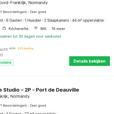
oord-Frankrijk, Normandy
·
21 Beoordelingen)
Zeer goed
nt
·
6 Gasten
·
1 Huisdier
·
2 Slaapkamers
·
44 m² oppervlakte
Kitchenette
Wifi
16 meer
nnuleren tot 30 dagen voor aankomst
acht
€
174
52% korting
en
Details bekijken
vailable
e Studio – 2P - Port de Deauville
krijk, Normandy
·
71 Beoordelingen)
Zeer goed
nt
·
2 Gasten
·
27 m² oppervlakte