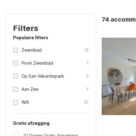
74 accommo
Filters
Populaire filters
Zwembad
12
Privé Zwembad
1
Op Een Vakantiepark
2
Aan Zee
7
Wifi
27
Gratis afzegging
21 Dagen Gratis Annulering