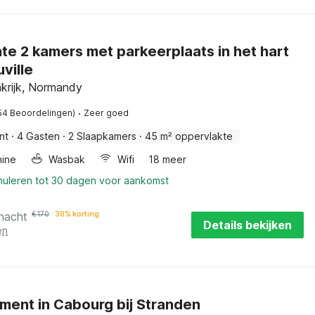
e 2 kamers met parkeerplaats in het hart
ville
krijk, Normandy
·
54 Beoordelingen)
Zeer goed
nt
·
4 Gasten
·
2 Slaapkamers
·
45 m² oppervlakte
ine
Wasbak
Wifi
18 meer
nnuleren tot 30 dagen voor aankomst
 nacht
€
170
30% korting
Details bekijken
en
ent in Cabourg bij Stranden