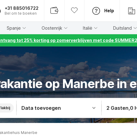
+31 885016722
Help
Bel om te boeken
Spanje
Oostenrijk
Italië
Duitsland
ntvang tot 25% korting op zomerverblijven met code SUMMER
akantie op Manerbe in e
Data toevoegen
2 Gasten
,
0 
lakbij
akantiehuis Manerbe