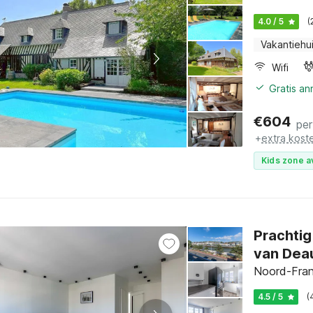
4.0 / 5
(
Vakantiehu
Wifi
Gratis an
€
604
per
+
extra kost
Kids zone a
Prachtig
van Deau
Noord-Fran
4.5 / 5
(