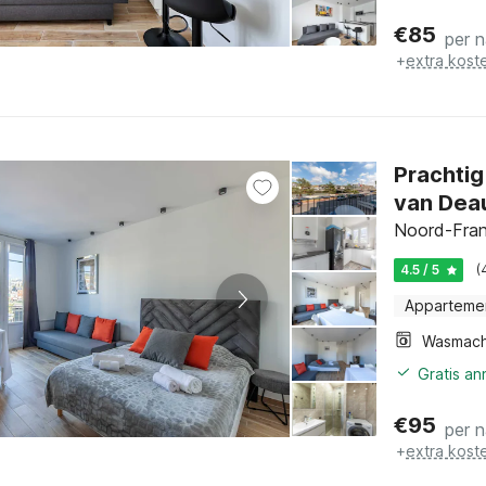
€
85
per 
+
extra kost
Prachtig
van Deau
Noord-Fran
4.5 / 5
(
Apparteme
Wasmach
Gratis a
€
95
per 
+
extra kost