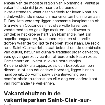
enkele van de mooiste regio’s van Normandië. Vanuit je
vakantiehuisje rijd je zo naar de beroemde
invasiestranden, waar geschiedenis tot leven komt en
indrukwekkende musea en monumenten herinneren aan
D-Day. Iets verderop liggen charmante kustplaatsen als
Granville en Coutances, met sfeervolle haventjes,
zandstranden en gezellige markten. Landinwaarts
ontdek je het groene hart van Normandië, met zijn
appelboomgaarden, kaasboerderijen en sfeervolle
dorpen waar de tijd lijkt te hebben stilgestaan. De regio
rond Saint-Clair-sur-lelle staat bekend om de combinatie
van cultuur, natuur en culinaire tradities: proef calvados,
vers gevangen zeevruchten of beroemde kazen zoals
Camembert en Livarot in lokale restaurantjes.
Kindvriendelijk uitstapjes, zoals een bezoek aan een
dierentuin of een educatieve boerderij, liggen binnen
handbereik. Zo vormt jouw vakantiewoning een
comfortabele thuisbasis om elke dag een andere kant
van Normandië te verkennen.
Vakantiehuizen in de
vakantieparken Saint-Clair-sur-