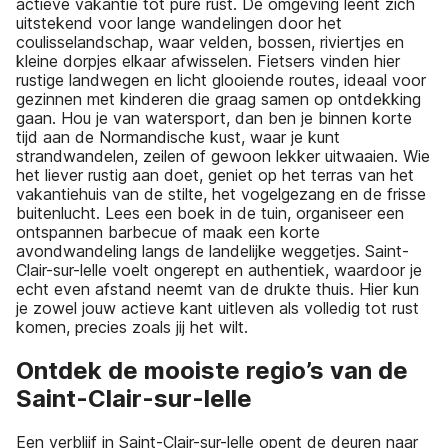
actieve vakantie tot pure rust. De omgeving leent zich
uitstekend voor lange wandelingen door het
coulisselandschap, waar velden, bossen, riviertjes en
kleine dorpjes elkaar afwisselen. Fietsers vinden hier
rustige landwegen en licht glooiende routes, ideaal voor
gezinnen met kinderen die graag samen op ontdekking
gaan. Hou je van watersport, dan ben je binnen korte
tijd aan de Normandische kust, waar je kunt
strandwandelen, zeilen of gewoon lekker uitwaaien. Wie
het liever rustig aan doet, geniet op het terras van het
vakantiehuis van de stilte, het vogelgezang en de frisse
buitenlucht. Lees een boek in de tuin, organiseer een
ontspannen barbecue of maak een korte
avondwandeling langs de landelijke weggetjes. Saint-
Clair-sur-lelle voelt ongerept en authentiek, waardoor je
echt even afstand neemt van de drukte thuis. Hier kun
je zowel jouw actieve kant uitleven als volledig tot rust
komen, precies zoals jij het wilt.
Ontdek de mooiste regio’s van de
Saint-Clair-sur-lelle
Een verblijf in Saint-Clair-sur-lelle opent de deuren naar