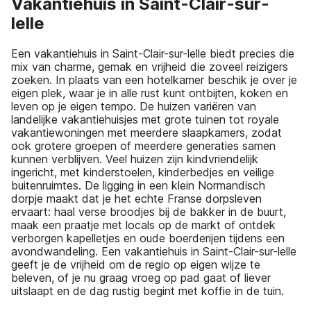
Vakantiehuis in Saint-Clair-sur-
lelle
Een vakantiehuis in Saint-Clair-sur-lelle biedt precies die
mix van charme, gemak en vrijheid die zoveel reizigers
zoeken. In plaats van een hotelkamer beschik je over je
eigen plek, waar je in alle rust kunt ontbijten, koken en
leven op je eigen tempo. De huizen variëren van
landelijke vakantiehuisjes met grote tuinen tot royale
vakantiewoningen met meerdere slaapkamers, zodat
ook grotere groepen of meerdere generaties samen
kunnen verblijven. Veel huizen zijn kindvriendelijk
ingericht, met kinderstoelen, kinderbedjes en veilige
buitenruimtes. De ligging in een klein Normandisch
dorpje maakt dat je het echte Franse dorpsleven
ervaart: haal verse broodjes bij de bakker in de buurt,
maak een praatje met locals op de markt of ontdek
verborgen kapelletjes en oude boerderijen tijdens een
avondwandeling. Een vakantiehuis in Saint-Clair-sur-lelle
geeft je de vrijheid om de regio op eigen wijze te
beleven, of je nu graag vroeg op pad gaat of liever
uitslaapt en de dag rustig begint met koffie in de tuin.