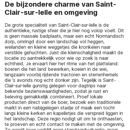
De bijzondere charme van Saint-
Clair-sur-lelle en omgeving
De grote specialiteit van Saint-Clair-sur-lelle is de
authentieke, rustige sfeer die je hier nog volop voelt. Dit
is geen massale badplaats, maar een echt Normandisch
dorp, omringd door een landschap vol heggen,
weilanden en kleine weggetjes die kronkelen naar
verstilde gehuchten. Juist die kleinschaligheid maakt de
locatie zo aantrekkelijk voor wie op zoek is naar
echtheid. Je ervaart hier het ritme van het platteland:
boeren die het land bewerken, koeien in de wei,
langzaam voorbij rijdende tractoren en sterrenhemels
die ’s avonds nog echt donker zijn. Tegelijk is Saint-
Clair-sur-lelle gunstig gelegen voor dagtrips naar
bekende bezienswaardigheden, zodat je rust en
beleving gemakkelijk combineert. Proef lokale
producten direct van de boer, bezoek een traditionele
markt in een nabijgelegen stadje of maak een tocht
langs kleine kerken en kapelletjes die verspreid liggen in
het landschap. Deze regio nodigt uit om te onthaasten,
te proeven en echt contact te maken met de omgeving.
Zo wordt jouw verblijf geen standaardvakantie, maar