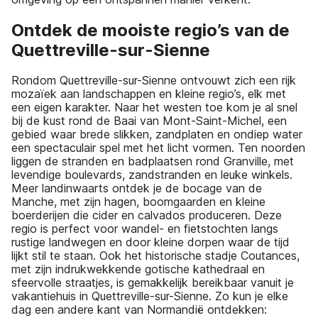
Ontdek de mooiste regio’s van de
Quettreville-sur-Sienne
Rondom Quettreville-sur-Sienne ontvouwt zich een rijk
mozaïek aan landschappen en kleine regio’s, elk met
een eigen karakter. Naar het westen toe kom je al snel
bij de kust rond de Baai van Mont-Saint-Michel, een
gebied waar brede slikken, zandplaten en ondiep water
een spectaculair spel met het licht vormen. Ten noorden
liggen de stranden en badplaatsen rond Granville, met
levendige boulevards, zandstranden en leuke winkels.
Meer landinwaarts ontdek je de bocage van de
Manche, met zijn hagen, boomgaarden en kleine
boerderijen die cider en calvados produceren. Deze
regio is perfect voor wandel- en fietstochten langs
rustige landwegen en door kleine dorpen waar de tijd
lijkt stil te staan. Ook het historische stadje Coutances,
met zijn indrukwekkende gotische kathedraal en
sfeervolle straatjes, is gemakkelijk bereikbaar vanuit je
vakantiehuis in Quettreville-sur-Sienne. Zo kun je elke
dag een andere kant van Normandië ontdekken: