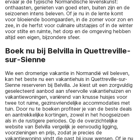
ervaar je de typische Normandische levenskunst:
onthaasten, genieten van goed eten, buiten zijn en de
seizoenen intens beleven. Of je nu in de lente komt
voor bloeiende boomgaarden, in de zomer voor zon en
zee, in de herfst voor culinaire uitstapjes of in de winter
voor stilte en ruimte, het dorp en de omgeving hebben
altijd een eigen, bijzondere sfeer.
Boek nu bij Belvilla in Quettreville-
sur-Sienne
Wie een dromerige vakantie in Normandië wil beleven,
kan het beste nu een vakantiehuis in Quettreville-sur-
Sienne reserveren bij Belvilla. Je kiest uit een zorgvuldig
geselecteerd aanbod aan sfeervolle vakantiehuizen en
vakantiewoningen, variërend van knusse huisjes voor
twee tot ruime, gezinsvriendelijke accommodaties met
tuin. Door nu te boeken profiteer je van de beste deals
en aantrekkelijke kortingen, zowel in het hoogseizoen
als in de rustigere periodes. Op de overzichtelijke
website van Belvilla vergelijk je eenvoudig ligging,
voorzieningen en prijs, zodat je precies de
vakantiewoning vindt die past bij jouw wensen. Of je nu