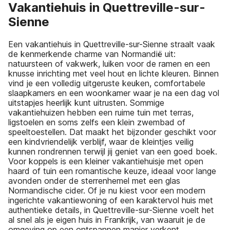
Vakantiehuis in Quettreville-sur-
Sienne
Een vakantiehuis in Quettreville-sur-Sienne straalt vaak
de kenmerkende charme van Normandië uit:
natuursteen of vakwerk, luiken voor de ramen en een
knusse inrichting met veel hout en lichte kleuren. Binnen
vind je een volledig uitgeruste keuken, comfortabele
slaapkamers en een woonkamer waar je na een dag vol
uitstapjes heerlijk kunt uitrusten. Sommige
vakantiehuizen hebben een ruime tuin met terras,
ligstoelen en soms zelfs een klein zwembad of
speeltoestellen. Dat maakt het bijzonder geschikt voor
een kindvriendelijk verblijf, waar de kleintjes veilig
kunnen rondrennen terwijl jij geniet van een goed boek.
Voor koppels is een kleiner vakantiehuisje met open
haard of tuin een romantische keuze, ideaal voor lange
avonden onder de sterrenhemel met een glas
Normandische cider. Of je nu kiest voor een modern
ingerichte vakantiewoning of een karaktervol huis met
authentieke details, in Quettreville-sur-Sienne voelt het
al snel als je eigen huis in Frankrijk, van waaruit je de
omgeving op een ontspannen manier verkent.