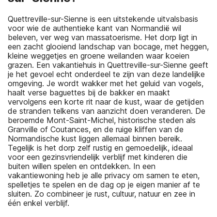
Quettreville-sur-Sienne is een uitstekende uitvalsbasis
voor wie de authentieke kant van Normandië wil
beleven, ver weg van massatoerisme. Het dorp ligt in
een zacht glooiend landschap van bocage, met heggen,
kleine weggetjes en groene weilanden waar koeien
grazen. Een vakantiehuis in Quettreville-sur-Sienne geeft
je het gevoel echt onderdeel te zijn van deze landelijke
omgeving. Je wordt wakker met het geluid van vogels,
haalt verse baguettes bij de bakker en maakt
vervolgens een korte rit naar de kust, waar de getijden
de stranden telkens van aanzicht doen veranderen. De
beroemde Mont-Saint-Michel, historische steden als
Granville of Coutances, en de ruige kliffen van de
Normandische kust liggen allemaal binnen bereik.
Tegelijk is het dorp zelf rustig en gemoedelijk, ideaal
voor een gezinsvriendelijk verblijf met kinderen die
buiten willen spelen en ontdekken. In een
vakantiewoning heb je alle privacy om samen te eten,
spelletjes te spelen en de dag op je eigen manier af te
sluiten. Zo combineer je rust, cultuur, natuur en zee in
één enkel verblijf.