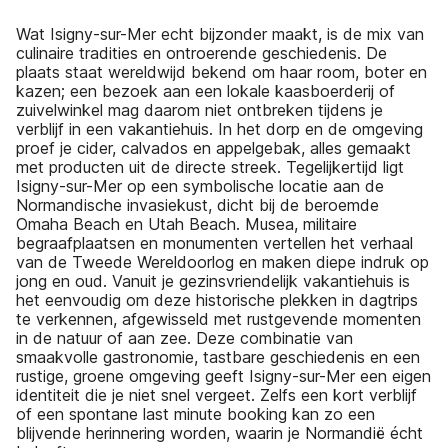
Wat Isigny-sur-Mer echt bijzonder maakt, is de mix van
culinaire tradities en ontroerende geschiedenis. De
plaats staat wereldwijd bekend om haar room, boter en
kazen; een bezoek aan een lokale kaasboerderij of
zuivelwinkel mag daarom niet ontbreken tijdens je
verblijf in een vakantiehuis. In het dorp en de omgeving
proef je cider, calvados en appelgebak, alles gemaakt
met producten uit de directe streek. Tegelijkertijd ligt
Isigny-sur-Mer op een symbolische locatie aan de
Normandische invasiekust, dicht bij de beroemde
Omaha Beach en Utah Beach. Musea, militaire
begraafplaatsen en monumenten vertellen het verhaal
van de Tweede Wereldoorlog en maken diepe indruk op
jong en oud. Vanuit je gezinsvriendelijk vakantiehuis is
het eenvoudig om deze historische plekken in dagtrips
te verkennen, afgewisseld met rustgevende momenten
in de natuur of aan zee. Deze combinatie van
smaakvolle gastronomie, tastbare geschiedenis en een
rustige, groene omgeving geeft Isigny-sur-Mer een eigen
identiteit die je niet snel vergeet. Zelfs een kort verblijf
of een spontane last minute booking kan zo een
blijvende herinnering worden, waarin je Normandië écht