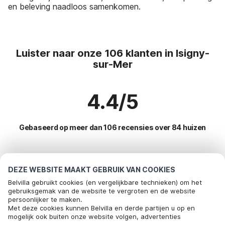
en beleving naadloos samenkomen.
Luister naar onze 106 klanten in Isigny-
sur-Mer
4.4/5
Gebaseerd op meer dan 106 recensies over 84 huizen
Meest populaire bestemmingen voor
DEZE WEBSITE MAAKT GEBRUIK VAN COOKIES
vakantie
Belvilla gebruikt cookies (en vergelijkbare technieken) om het
gebruiksgemak van de website te vergroten en de website
persoonlijker te maken.
Top steden met top voorzieningen voor vakantie
Met deze cookies kunnen Belvilla en derde partijen u op en
mogelijk ook buiten onze website volgen, advertenties
Kindvriendelijke vakantiehuizen bayeux
Populaire voorzieningen voor vakantie in Isigny-sur-mer