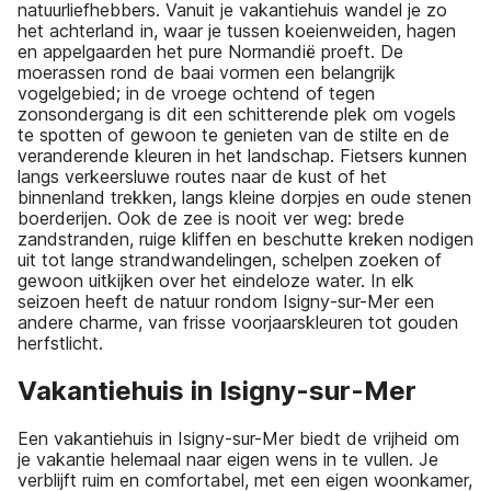
natuurliefhebbers. Vanuit je vakantiehuis wandel je zo
het achterland in, waar je tussen koeienweiden, hagen
en appelgaarden het pure Normandië proeft. De
moerassen rond de baai vormen een belangrijk
vogelgebied; in de vroege ochtend of tegen
zonsondergang is dit een schitterende plek om vogels
te spotten of gewoon te genieten van de stilte en de
veranderende kleuren in het landschap. Fietsers kunnen
langs verkeersluwe routes naar de kust of het
binnenland trekken, langs kleine dorpjes en oude stenen
boerderijen. Ook de zee is nooit ver weg: brede
zandstranden, ruige kliffen en beschutte kreken nodigen
uit tot lange strandwandelingen, schelpen zoeken of
gewoon uitkijken over het eindeloze water. In elk
seizoen heeft de natuur rondom Isigny-sur-Mer een
andere charme, van frisse voorjaarskleuren tot gouden
herfstlicht.
Vakantiehuis in Isigny-sur-Mer
Een vakantiehuis in Isigny-sur-Mer biedt de vrijheid om
je vakantie helemaal naar eigen wens in te vullen. Je
verblijft ruim en comfortabel, met een eigen woonkamer,