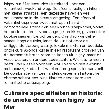
Isigny-sur-Mer leent zich uitstekend voor een
romantisch weekend weg. De sfeer is rustig en intiem,
met kleine straatjes, een gezellige haven en veel
natuurschoon in de directe omgeving. Een sfeervol
vakantiehuisje voor twee, met open haard,
comfortabele zithoek en een knusse slaapkamer, vormt
het perfecte decor voor lange gesprekken, gezamenlijke
kooksessies en luie ochtenden. Overdag wandel je
samen langs de rivier, langs de kust of door de
omliggende dorpen, waar je lokale markten en boetieks
ontdekt. ’s Avonds kun je in een restaurant proeven van
de beroemde boter, room en kazen uit Isigny, maar ook
verse oesters en andere zeevruchten. Wie iets te vieren
heeft, kan kiezen voor een wat luxere vakantiewoning
met jacuzzi, zodat het weekend nog specialer aanvoelt.
De combinatie van zee, landelijk groen en historische
charme schept een bijna filmisch decor voor een
romantische ontsnapping.
Culinaire specialiteiten en historie:
de unieke charme van Isigny-sur-
Mer