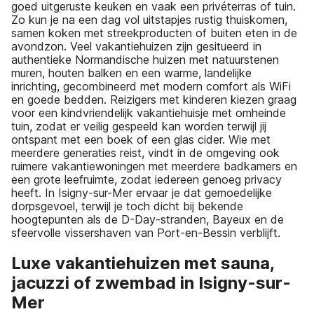
goed uitgeruste keuken en vaak een privéterras of tuin.
Zo kun je na een dag vol uitstapjes rustig thuiskomen,
samen koken met streekproducten of buiten eten in de
avondzon. Veel vakantiehuizen zijn gesitueerd in
authentieke Normandische huizen met natuurstenen
muren, houten balken en een warme, landelijke
inrichting, gecombineerd met modern comfort als WiFi
en goede bedden. Reizigers met kinderen kiezen graag
voor een kindvriendelijk vakantiehuisje met omheinde
tuin, zodat er veilig gespeeld kan worden terwijl jij
ontspant met een boek of een glas cider. Wie met
meerdere generaties reist, vindt in de omgeving ook
ruimere vakantiewoningen met meerdere badkamers en
een grote leefruimte, zodat iedereen genoeg privacy
heeft. In Isigny-sur-Mer ervaar je dat gemoedelijke
dorpsgevoel, terwijl je toch dicht bij bekende
hoogtepunten als de D-Day-stranden, Bayeux en de
sfeervolle vissershaven van Port-en-Bessin verblijft.
Luxe vakantiehuizen met sauna,
jacuzzi of zwembad in Isigny-sur-
Mer