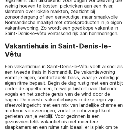
regio leent zich uitstekend voor dagen vol beleving die
weinig hoeven te kosten: picknicken aan een rivier,
slenteren over lokale markten, zeezicht bij
zonsondergang of een eenvoudige, maar smaakvolle
Normandische maaltijd met streekproducten in je eigen
vakantiewoning. Zo wordt een goedkope vakantie in
Saint-Denis-le-Vêtu verrassend rijk aan herinneringen.
Vakantiehuis in Saint-Denis-le-
Vêtu
Een vakantiehuis in Saint-Denis-le-Vêtu voelt al snel als
een tweede thuis in Normandië. De vakantiewoning
vormt je eigen, comfortabele basis, waar je volledig je
eigen ritme bepaalt. Begin de dag rustig met een ontbijt
onder de appelbomen, terwijl je luistert naar fluitende
vogels en het zachte geruis van de wind door de
hagen. De meeste vakantiehuisjes in deze regio zijn
sfeervol ingericht met een mix van landelijke charme en
moderne voorzieningen, zodat je onbezorgd kunt
genieten van je verblijf. Voor gezinnen is een
gezinsvriendelijk vakantiehuis met meerdere
slaapkamers en een ruime tuin ideaal: er is plek om te