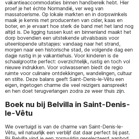
vakantieaccommodaties binnen handbereik hebt. Hier
proef je het échte Normandië, ver weg van
massatoerisme. Op lokale markten en in dorpswinkels
maak je kennis met producenten van cider, kaas en
boter, en je ervaart hoe sterk de band met het land nog
altijd is. De ligging tussen kust en binnenland maakt het
dorp bovendien een uitstekende uitvalsbasis voor
uiteenlopende uitstapjes: vandaag naar het strand,
morgen naar een historische stad, de volgende dag een
dagje rustig in je vakantiehuis. Voor kinderen is de
schaalgrootte perfect: overzichtelijk, rustig en toch vol
nieuwe indrukken. Voor volwassenen biedt de regio
ruimte voor culinaire ontdekkingen, wandelingen, cultuur
en stilte. Deze balans geeft Saint-Denis-le-Vêtu een
eigen, ingetogen charme die veel reizigers aanspreekt
en hen doet terugverlangen zodra ze weer thuis zijn.
Boek nu bij Belvilla in Saint-Denis-
le-Vêtu
Wie overtuigd is van de charme van Saint-Denis-le-
Vêtu, wil natuurlijk een verblijf dat daar perfect bij past.
Bij Belvilla vind je een zorgvuldig geselecteerd aanbod