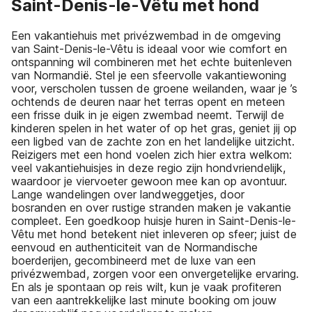
Saint-Denis-le-Vêtu met hond
Een vakantiehuis met privézwembad in de omgeving
van Saint-Denis-le-Vêtu is ideaal voor wie comfort en
ontspanning wil combineren met het echte buitenleven
van Normandië. Stel je een sfeervolle vakantiewoning
voor, verscholen tussen de groene weilanden, waar je ’s
ochtends de deuren naar het terras opent en meteen
een frisse duik in je eigen zwembad neemt. Terwijl de
kinderen spelen in het water of op het gras, geniet jij op
een ligbed van de zachte zon en het landelijke uitzicht.
Reizigers met een hond voelen zich hier extra welkom:
veel vakantiehuisjes in deze regio zijn hondvriendelijk,
waardoor je viervoeter gewoon mee kan op avontuur.
Lange wandelingen over landweggetjes, door
bosranden en over rustige stranden maken je vakantie
compleet. Een goedkoop huisje huren in Saint-Denis-le-
Vêtu met hond betekent niet inleveren op sfeer; juist de
eenvoud en authenticiteit van de Normandische
boerderijen, gecombineerd met de luxe van een
privézwembad, zorgen voor een onvergetelijke ervaring.
En als je spontaan op reis wilt, kun je vaak profiteren
van een aantrekkelijke last minute booking om jouw