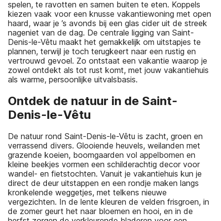
spelen, te ravotten en samen buiten te eten. Koppels
kiezen vaak voor een knusse vakantiewoning met open
haard, waar je ’s avonds bij een glas cider uit de streek
nageniet van de dag. De centrale ligging van Saint-
Denis-le-Vêtu maakt het gemakkelijk om uitstapjes te
plannen, terwijl je toch terugkeert naar een rustig en
vertrouwd gevoel. Zo ontstaat een vakantie waarop je
zowel ontdekt als tot rust komt, met jouw vakantiehuis
als warme, persoonlijke uitvalsbasis.
Ontdek de natuur in de Saint-
Denis-le-Vêtu
De natuur rond Saint-Denis-le-Vêtu is zacht, groen en
verrassend divers. Glooiende heuvels, weilanden met
grazende koeien, boomgaarden vol appelbomen en
kleine beekjes vormen een schilderachtig decor voor
wandel- en fietstochten. Vanuit je vakantiehuis kun je
direct de deur uitstappen en een rondje maken langs
kronkelende weggetjes, met telkens nieuwe
vergezichten. In de lente kleuren de velden frisgroen, in
de zomer geurt het naar bloemen en hooi, en in de
herfst zorgen de verkleurende bladeren voor een